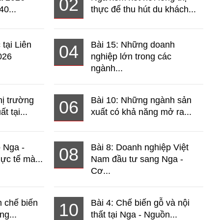
02
40...
thực để thu hút du khách...
 tại Liên
Bài 15: Những doanh
04
026
nghiệp lớn trong các
ngành...
hị trường
Bài 10: Những ngành sản
06
t tại...
xuất có khả năng mở ra...
o Nga -
Bài 8: Doanh nghiệp Việt
08
ực tế mà...
Nam đầu tư sang Nga -
Cơ...
 chế biến
Bài 4: Chế biến gỗ và nội
10
ng...
thất tại Nga - Nguồn...