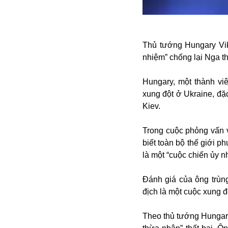
Alibaba
Angela Merkel
Aeroflot
ASEAN
Thủ tướng Hungary Vik
Argentina
nhiệm” chống lại Nga t
Ai
Azovstal
Hungary, một thành viê
xung đột ở Ukraine, đặc
Kiev.
Trong cuộc phỏng vấn
biết toàn bộ thế giới 
là một “cuộc chiến ủy n
Đánh giá của ông trùn
địch là một cuộc xung đ
Theo thủ tướng Hungar