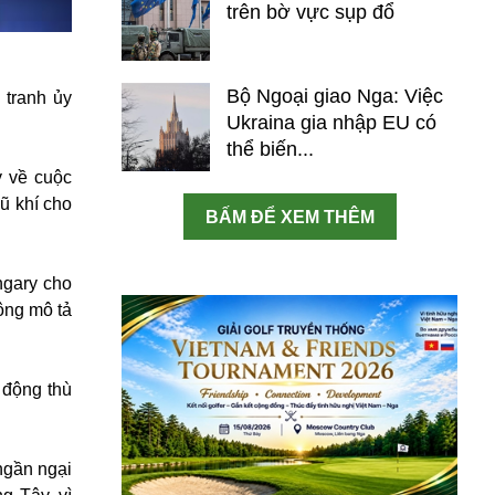
trên bờ vực sụp đổ
Bộ Ngoại giao Nga: Việc
 tranh ủy
Ukraina gia nhập EU có
thể biến...
y về cuộc
ũ khí cho
BẤM ĐỂ XEM THÊM
ngary cho
ông mô tả
 động thù
ngần ngại