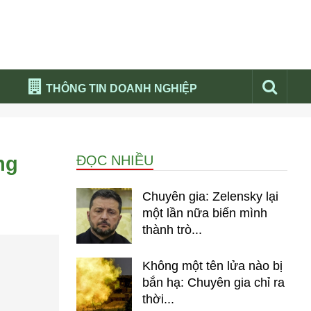
THÔNG TIN DOANH NGHIỆP
Đừng bỏ lỡ
Nổi bật báo nga
ng
ĐỌC NHIỀU
Thư viện media
Phân tích thị trường Nga 2026
Chuyên gia: Zelensky lại
một lần nữa biến mình
thành trò...
Không một tên lửa nào bị
bắn hạ: Chuyên gia chỉ ra
thời...