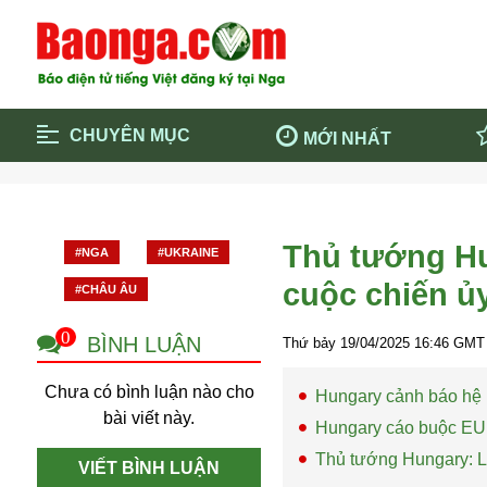
CHUYÊN MỤC
MỚI NHẤT
Trang chủ
Blockcha
Điểm tin chính
Dịch Covi
Thủ tướng Hu
#NGA
#UKRAINE
Cộng đồng
Thông ti
cuộc chiến ủ
#CHÂU ÂU
Cuộc sống quanh ta
Khám phá
Quảng cáo
Chính trị
0
BÌNH LUẬN
Thứ bảy 19/04/2025
16:46
GMT 
Chưa có bình luận nào cho
Hungary cảnh báo hệ l
bài viết này.
Hungary cáo buộc EU c
Thủ tướng Hungary: L
VIẾT BÌNH LUẬN