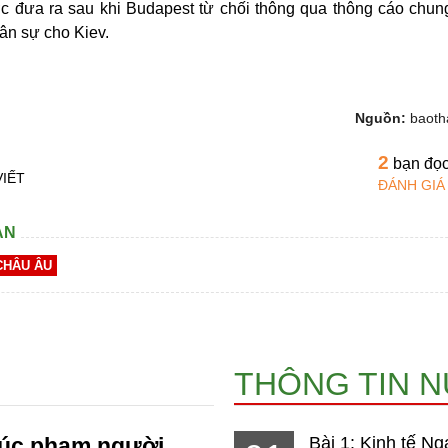
c đưa ra sau khi Budapest từ chối thông qua thông cáo chu
uân sự cho Kiev.
Nguồn:
baoth
2
bạn đọ
VIẾT
ĐÁNH GIÁ
AN
CHÂU ÂU
THÔNG TIN 
xúc phạm người
Bài 1: Kinh tế Ng