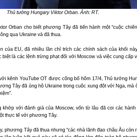
Thủ tướng Hungary Viktor Orban. Ảnh: RT.
tor Orban cho biết phương Tây đã tiến hành một “cuộc chiến
hông qua Ukraine và đã thua.
n của EU, đã nhiều lần chỉ trích các chính sách của khối nà
 biệt là các lệnh trừng phạt đối với Moscow và việc cung cấp v
 với kênh YouTube OT được công bố hôm 17/4, Thủ tướng Hu
phương Tây đã ủng hộ Ukraine trong cuộc xung đột với Nga, mà 
hiệm”.
g khớp với đánh giá của Moscow, vốn từ lâu đã coi các hành
ột thực tế với phương Tây.
y, phương Tây đã thua nhưng “các nhà lãnh đạo châu Âu còn 