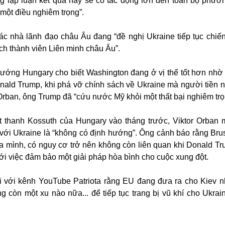
ng lập luận kết quả này sẽ có tác động lớn đến toàn bộ phươn
 một điều nghiêm trọng”.
các nhà lãnh đạo châu Âu đang “đề nghị Ukraine tiếp tục chiến
ch thành viên Liên minh châu Âu”.
tướng Hungary cho biết Washington đang ở vị thế tốt hơn nhờ 
nald Trump, khi phá vỡ chính sách về Ukraine mà người tiền 
Orban, ông Trump đã “cứu nước Mỹ khỏi một thất bại nghiêm trọ
át thanh Kossuth của Hungary vào tháng trước, Viktor Orban 
với Ukraine là “không có định hướng”. Ông cảnh báo rằng Brus
a mình, có nguy cơ trở nên không còn liên quan khi Donald T
ới việc đảm bảo một giải pháp hòa bình cho cuộc xung đột.
i với kênh YouTube Patriota rằng EU đang đưa ra cho Kiev n
 còn một xu nào nữa... để tiếp tục trang bị vũ khí cho Ukraine