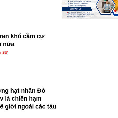
Iran khó cầm cự
n nữa
N SỰ
ng hạt nhân Đô
v là chiến hạm
ế giới ngoài các tàu