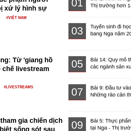
01
Thị trường hơn 1
ị xử lý hình sự
G
#VIỆT NAM
Tuyển sinh đi học
03
bang Nga năm 2
g: Từ 'giang hồ
Bài 14: Quy mô t
05
các ngành sản xuấ
 chế livestream
#LIVESTREAMS
Bài 9: Đầu tư và
07
Những rào cản th
 tham gia chiến dịch
Bài 5: Thực phẩm
09
tại Nga - Thị trườ
biệt sống sót sau