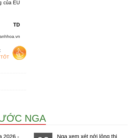
ng của EU
TD
anhhoa.vn
c
 TỐT
NƯỚC NGA
a 2026 -
Nga xem xét nới lỏng thị