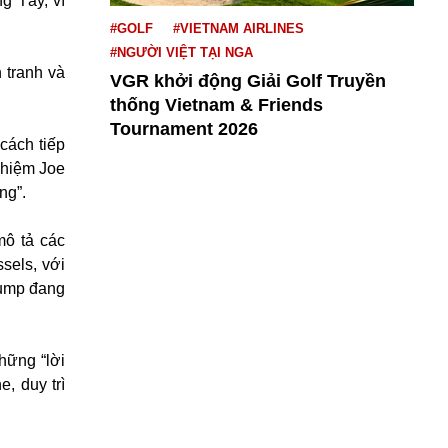
g Tây, vì
#GOLF
#VIETNAM AIRLINES
#NGƯỜI VIỆT TẠI NGA
 tranh và
VGR khởi động Giải Golf Truyền
thống Vietnam & Friends
Tournament 2026
cách tiếp
nhiệm Joe
ng”.
mô tả các
sels, với
rump đang
hững “lời
, duy trì