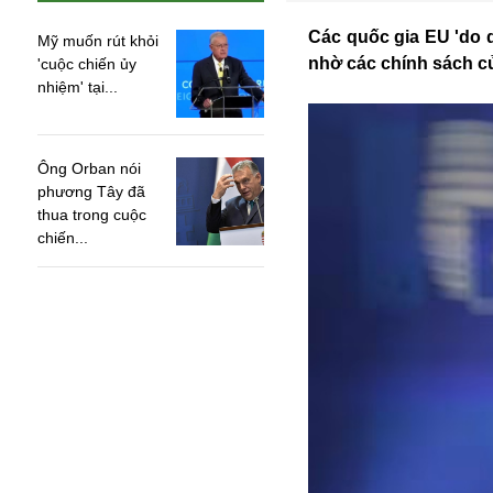
Các quốc gia EU 'do d
Mỹ muốn rút khỏi
nhờ các chính sách c
'cuộc chiến ủy
nhiệm' tại...
Ông Orban nói
phương Tây đã
thua trong cuộc
chiến...
An ninh
Anh
Australia
Amazon
Army Games
Apple