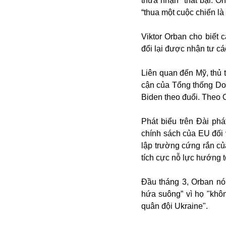
thừa nhận” thất bại. Ô
“thua một cuộc chiến là
Viktor Orban cho biết 
đổi lại được nhận tư cá
Liên quan đến Mỹ, thủ 
cận của Tổng thống Do
Biden theo đuổi. Theo 
Bói toán
Bóng đá
Phát biểu trên Đài ph
Bill Gates
chính sách của EU đối 
BĐS
lập trường cứng rắn củ
Bí ẩn
tích cực nỗ lực hướng t
Bitcoin
Bamboo Airways
Đầu tháng 3, Orban nó
Báo Nga có gì?
hứa suông” vì họ "không
Biển Đông
quân đội Ukraine".
Barrack Obama
Bắc Kinh