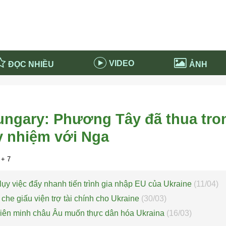
VIDEO
ĐỌC NHIỀU
ẢNH
in và ứng dụng
Tiêu điểm Covid-19
d-19 tại Nga
Thời sự
ngary: Phương Tây đã thua tro
n nước Nga
NABU EDUCATION
y nhiệm với Nga
 nước Nga
Tử vi hàng ngày
 Nga - Việt Nam
Phân tích chính trị
+ 7
ụy việc đẩy nhanh tiến trình gia nhập EU của Ukraine
(11/04)
he giấu viện trợ tài chính cho Ukraine
(30/03)
iên minh châu Âu muốn thực dân hóa Ukraina
(16/03)