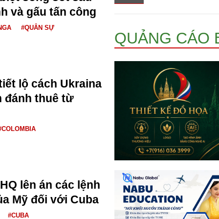
nh và gấu tấn công
NGA
#QUÂN SỰ
QUẢNG CÁO 
iết lộ cách Ukraina
h đánh thuê từ
#COLOMBIA
HQ lên án các lệnh
ủa Mỹ đối với Cuba
#CUBA