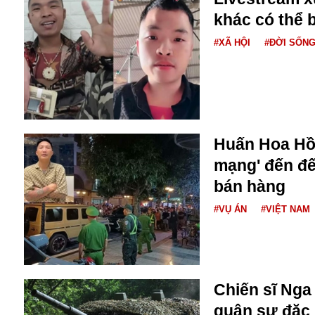
Bulagria
khác có thể b
#XÃ HỘI
#ĐỜI SỐN
Crimea
Chính trị
Công nghệ
Chuyện hay
Chuyện lạ
Huấn Hoa Hồn
Cuộc sống quanh ta
mạng' đến đế
Casino
Chiến tranh thương mại
bán hàng
Chi hội phụ nữ TTTM Mátxcơva
#VỤ ÁN
#VIỆT NAM
Chính trị Nga
Chợ Vòm
Cảnh sát
Cấm bay
Cao tốc
Chiến sĩ Nga
Canada
quân sự đặc 