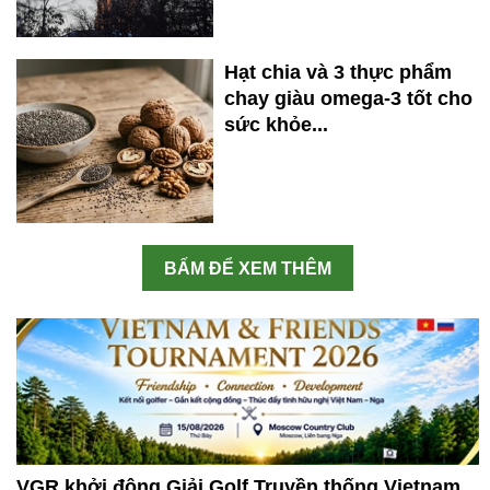
Hạt chia và 3 thực phẩm
chay giàu omega-3 tốt cho
sức khỏe...
BẤM ĐỂ XEM THÊM
VGR khởi động Giải Golf Truyền thống Vietnam