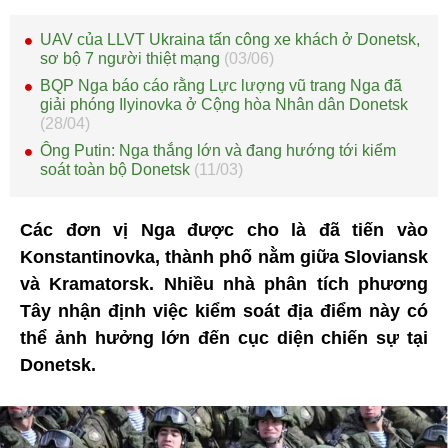
UAV của LLVT Ukraina tấn công xe khách ở Donetsk,
sơ bộ 7 người thiệt mạng
(03/06)
BQP Nga báo cáo rằng Lực lượng vũ trang Nga đã
giải phóng Ilyinovka ở Cộng hòa Nhân dân Donetsk
(28/04)
Ông Putin: Nga thắng lớn và đang hướng tới kiểm
soát toàn bộ Donetsk
(11/03)
Các đơn vị Nga được cho là đã tiến vào
Konstantinovka, thành phố nằm giữa Sloviansk
và Kramatorsk. Nhiều nhà phân tích phương
Tây nhận định việc kiểm soát địa điểm này có
thể ảnh hưởng lớn đến cục diện chiến sự tại
Donetsk.