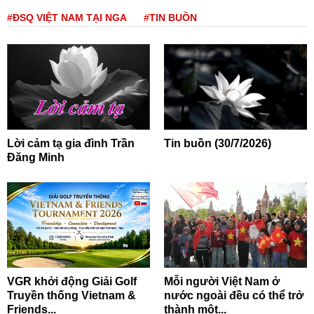
#ĐSQ VIỆT NAM TẠI NGA
#TIN BUỒN
Lời cảm tạ gia đình Trần
Tin buồn (30/7/2026)
Đăng Minh
VGR khởi động Giải Golf
Mỗi người Việt Nam ở
Truyền thống Vietnam &
nước ngoài đều có thể trở
Friends...
thành một...