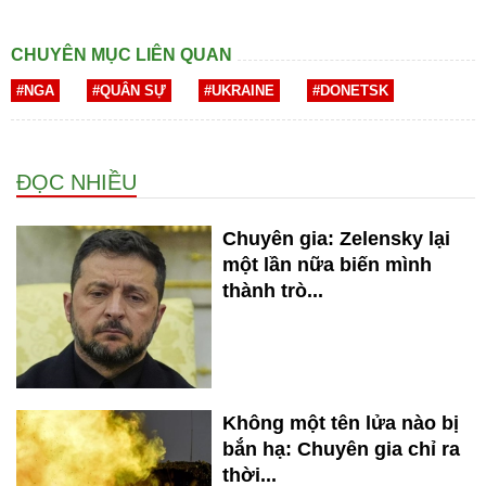
CHUYÊN MỤC LIÊN QUAN
#NGA
#QUÂN SỰ
#UKRAINE
#DONETSK
ĐỌC NHIỀU
Chuyên gia: Zelensky lại
một lần nữa biến mình
thành trò...
Không một tên lửa nào bị
bắn hạ: Chuyên gia chỉ ra
thời...