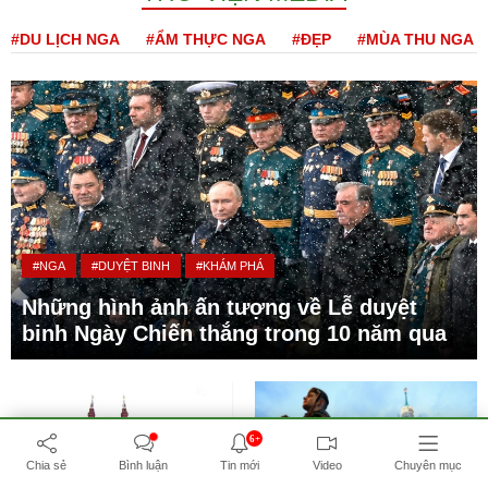
#DU LỊCH NGA
#ẨM THỰC NGA
#ĐẸP
#MÙA THU NGA
#NGA
#DUYỆT BINH
#KHÁM PHÁ
Những hình ảnh ấn tượng về Lễ duyệt
binh Ngày Chiến thắng trong 10 năm qua
6+
Chia sẻ
Bình luận
Tin mới
Video
Chuyên mục