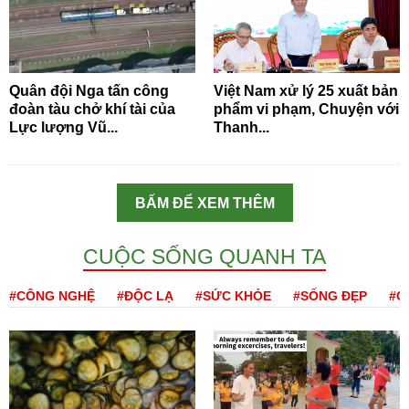
Quân đội Nga tấn công
Việt Nam xử lý 25 xuất bản
đoàn tàu chở khí tài của
phẩm vi phạm, Chuyện với
Lực lượng Vũ...
Thanh...
BẤM ĐỂ XEM THÊM
CUỘC SỐNG QUANH TA
#CÔNG NGHỆ
#ĐỘC LẠ
#SỨC KHỎE
#SỐNG ĐẸP
#Q