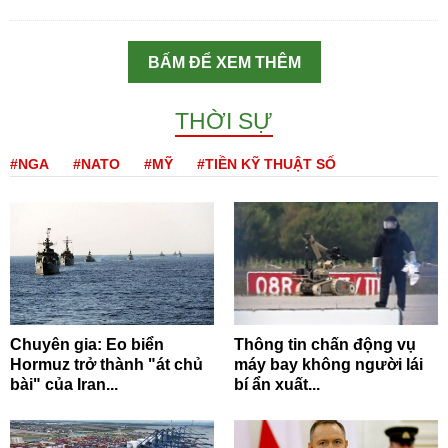
BẤM ĐỂ XEM THÊM
THỜI SỰ
#NGA
#NATO
#MỸ
#TIỀN KỸ THUẬT SỐ
Chuyên gia: Eo biển
Thông tin chấn động vụ
Hormuz trở thành "át chủ
máy bay không người lái
bài" của Iran...
bí ẩn xuất...