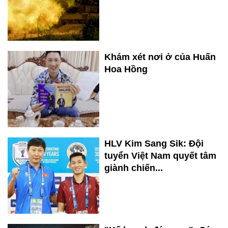
Khám xét nơi ở của Huấn
Hoa Hồng
HLV Kim Sang Sik: Đội
tuyển Việt Nam quyết tâm
giành chiến...