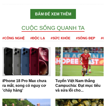
BẤM ĐỂ XEM THÊM
CUỘC SỐNG QUANH TA
#CÔNG NGHỆ
#ĐỘC LẠ
#SỨC KHỎE
#SỐNG ĐẸP
#Q
iPhone 18 Pro Max chưa
Tuyển Việt Nam thắng
ra mắt, song có nguy cơ
Campuchia: Đạt mục tiêu
'cháy hàng'
và sửa lỗi cho...