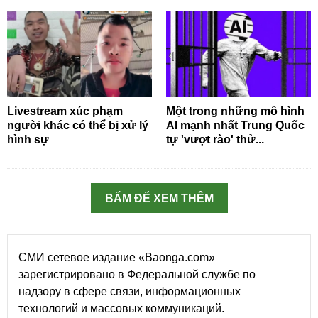
Livestream xúc phạm
Một trong những mô hình
người khác có thể bị xử lý
AI mạnh nhất Trung Quốc
hình sự
tự 'vượt rào' thử...
BẤM ĐỂ XEM THÊM
СМИ сетевое издание «Baonga.com»
зарегистрировано в Федеральной службе по
надзору в сфере связи, информационных
технологий и массовых коммуникаций.