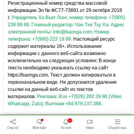
Регистрационный номер средства массовой
информации Эл № ФС77-73891 от 29 октября 2018
г.
Учредитель Ха Вьет Лонг, номер телефона: +7(905)
238 89 99.
Главный редактор: Чан Тхи Тху Ха: Адрес
электронной почты: info@baonga.com; Номер
телефона: +7(960) 222 19 99.
Настоящий ресурс
содержит материалы 16+. Использование
информации с данного веб-сайта возможно
исключительно на следующих условиях: В конце
текста необходимо указывать ссылку на сайт
https://baonga.com. Текст должен копироваться в
первоначальном виде. Не допускается удаление
ссылки на данный веб-сайт из текстов
материалов.
Реклама: Rus +7(926) 282 29 86 (Viber,
Whatsapp, Zalo); Вьетнам +84.979.137.386.
5+
Chia sẻ
Bình luận
Tin mới
Video
Chuyên mục