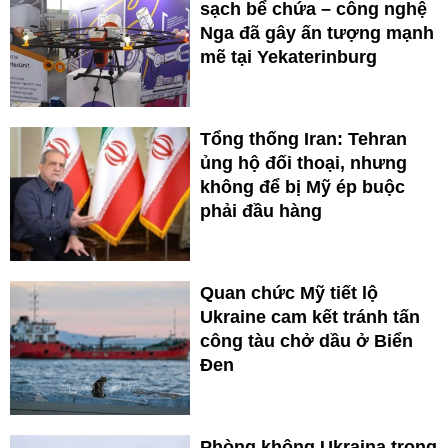
sạch bể chứa – công nghệ
Nga đã gây ấn tượng mạnh
mẽ tại Yekaterinburg
Tổng thống Iran: Tehran
ủng hộ đối thoại, nhưng
không để bị Mỹ ép buộc
phải đầu hàng
Quan chức Mỹ tiết lộ
Ukraine cam kết tránh tấn
công tàu chở dầu ở Biển
Đen
Phòng không Ukraina trong