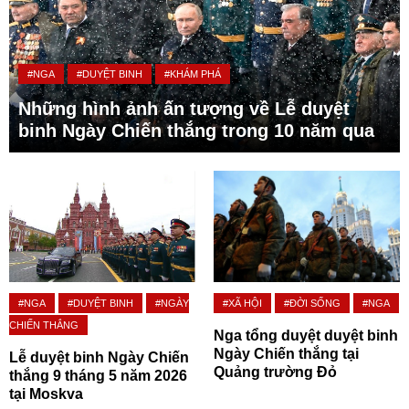
#NGA
#DUYỆT BINH
#KHÁM PHÁ
Những hình ảnh ấn tượng về Lễ duyệt
binh Ngày Chiến thắng trong 10 năm qua
#NGA
#DUYỆT BINH
#NGÀY
#XÃ HỘI
#ĐỜI SỐNG
#NGA
CHIẾN THẮNG
Nga tổng duyệt duyệt binh
Ngày Chiến thắng tại
Lễ duyệt binh Ngày Chiến
Quảng trường Đỏ
thắng 9 tháng 5 năm 2026
tại Moskva