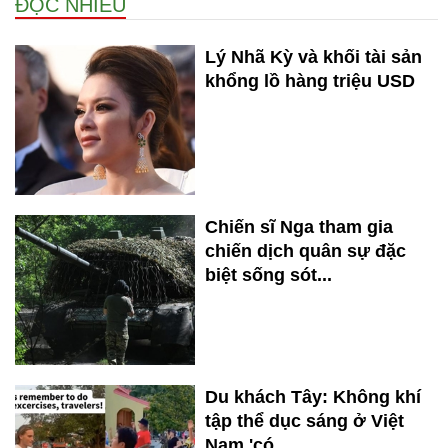
ĐỌC NHIỀU
Lý Nhã Kỳ và khối tài sản
khổng lồ hàng triệu USD
Chiến sĩ Nga tham gia
chiến dịch quân sự đặc
biệt sống sót...
Du khách Tây: Không khí
tập thể dục sáng ở Việt
Nam 'có...