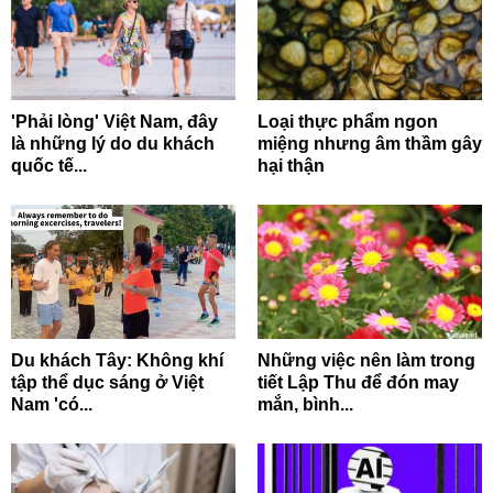
'Phải lòng' Việt Nam, đây
Loại thực phẩm ngon
là những lý do du khách
miệng nhưng âm thầm gây
quốc tế...
hại thận
Du khách Tây: Không khí
Những việc nên làm trong
tập thể dục sáng ở Việt
tiết Lập Thu để đón may
Nam 'có...
mắn, bình...