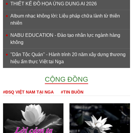
THIẾT KẾ ĐỒ HỌA ỨNG DỤNG AI 2026
Album nhạc không lời: Liệu pháp chữa lành từ thiên
nhiên
NABU EDUCATION - Đào tạo nhân lực ngành hàng
không
''Dân Tộc Quán'' - Hành trình 20 năm xây dựng thương
hiệu ẩm thực Việt tại Nga
CỘNG ĐỒNG
#ĐSQ VIỆT NAM TẠI NGA
#TIN BUỒN