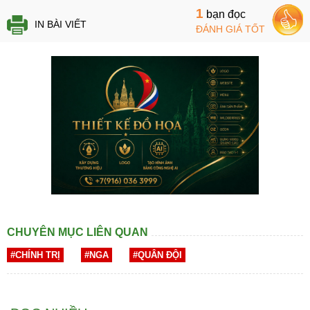
1
bạn đọc
IN BÀI VIẾT
ĐÁNH GIÁ TỐT
CHUYÊN MỤC LIÊN QUAN
#CHÍNH TRỊ
#NGA
#QUÂN ĐỘI