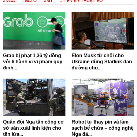
#NGA
#NATO
#MỸ
#TIỀN KỸ THUẬT SỐ
Grab bị phạt 1,36 tỷ đồng
Elon Musk từ chối cho
với 6 hành vi vi phạm quy
Ukraine dùng Starlink dẫn
định...
đường cho...
Quân đội Nga tấn công cơ
Robot tự thay pin và làm
sở sản xuất linh kiện cho
sạch bể chứa – công nghệ
tên lửa...
Nga đã...