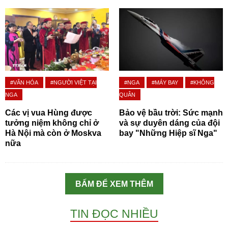
#VĂN HÓA
#NGƯỜI VIỆT TẠI
#NGA
#MÁY BAY
#KHÔNG
NGA
QUÂN
Các vị vua Hùng được
Bảo vệ bầu trời: Sức mạnh
tưởng niệm không chỉ ở
và sự duyên dáng của đội
Hà Nội mà còn ở Moskva
bay "Những Hiệp sĩ Nga"
nữa
BẤM ĐỂ XEM THÊM
TIN ĐỌC NHIỀU