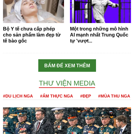
Bộ Y tế chưa cấp phép
Một trong những mô hình
cho sản phẩm làm đẹp từ
AI mạnh nhất Trung Quốc
tế bào gốc
tự 'vượt...
BẤM ĐỂ XEM THÊM
THƯ VIỆN MEDIA
#DU LỊCH NGA
#ẨM THỰC NGA
#ĐẸP
#MÙA THU NGA