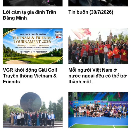
Lời cảm tạ gia đình Trần
Tin buồn (30/7/2026)
Đăng Minh
VGR khởi động Giải Golf
Mỗi người Việt Nam ở
Truyền thống Vietnam &
nước ngoài đều có thể trở
Friends...
thành một...