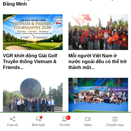
Đăng Minh
VGR khởi động Giải Golf
Mỗi người Việt Nam ở
Truyền thống Vietnam &
nước ngoài đều có thể trở
Friends...
thành một...
8+
Đoàn công tác báo Nhân
Giải Pickleball Vitar Open
Dân dâng hoa tại Tượng
2026 khép lại thành công
Chia sẻ
Bình luận
Tin mới
Video
Chuyên mục
đài Chủ tịch...
rực rỡ