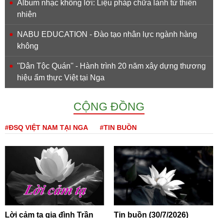
Album nhạc không lời: Liệu pháp chữa lành từ thiên
nhiên
NABU EDUCATION - Đào tạo nhân lực ngành hàng
không
''Dân Tộc Quán'' - Hành trình 20 năm xây dựng thương
hiệu ẩm thực Việt tại Nga
CỘNG ĐỒNG
#ĐSQ VIỆT NAM TẠI NGA
#TIN BUỒN
Lời cảm tạ gia đình Trần
Tin buồn (30/7/2026)