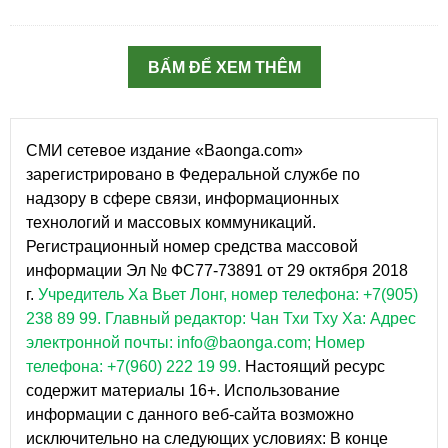
BẤM ĐỂ XEM THÊM
СМИ сетевое издание «Baonga.com»
зарегистрировано в Федеральной службе по
надзору в сфере связи, информационных
технологий и массовых коммуникаций.
Регистрационный номер средства массовой
информации Эл № ФС77-73891 от 29 октября 2018
г.
Учредитель Ха Вьет Лонг, номер телефона: +7(905)
238 89 99.
Главный редактор: Чан Тхи Тху Ха: Адрес
электронной почты: info@baonga.com; Номер
телефона: +7(960) 222 19 99.
Настоящий ресурс
содержит материалы 16+. Использование
информации с данного веб-сайта возможно
исключительно на следующих условиях: В конце