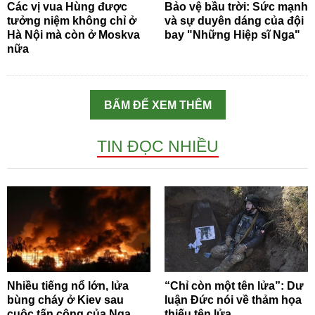
Các vị vua Hùng được
Bảo vệ bầu trời: Sức mạnh
tưởng niệm không chỉ ở
và sự duyên dáng của đội
Hà Nội mà còn ở Moskva
bay "Những Hiệp sĩ Nga"
nữa
BẤM ĐỂ XEM THÊM
TIN ĐỌC NHIỀU
Nhiều tiếng nổ lớn, lửa
“Chỉ còn một tên lửa”: Dư
bùng cháy ở Kiev sau
luận Đức nói về thảm họa
cuộc tấn công của Nga
thiếu tên lửa...