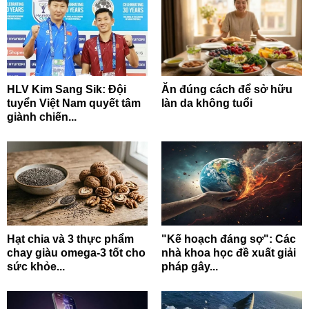
HLV Kim Sang Sik: Đội
Ăn đúng cách để sở hữu
tuyển Việt Nam quyết tâm
làn da không tuổi
giành chiến...
Hạt chia và 3 thực phẩm
"Kế hoạch đáng sợ": Các
chay giàu omega-3 tốt cho
nhà khoa học đề xuất giải
sức khỏe...
pháp gây...