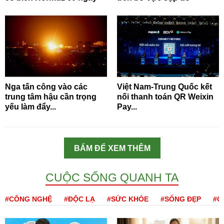
Nga tấn công vào các
Việt Nam-Trung Quốc kết
trung tâm hậu cần trọng
nối thanh toán QR Weixin
yếu làm đẩy...
Pay...
BẤM ĐỂ XEM THÊM
CUỘC SỐNG QUANH TA
#CÔNG NGHỆ
#ĐỘC LẠ
#SỨC KHỎE
#SỐNG ĐẸP
#Q