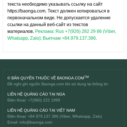
текста необходимо указывать ссылку на сайт
https://baonga.com. Текст должен копироваться в
первоначальном виде. Не допускается удаление
ссылки на данный веб-сайт из текстов
материалов.
Реклама: Rus +7(926) 282 29 86 (Viber,
Whatsapp, Zalo); Вьетнам +84.979.137.386.
TM
© BẢN QUYỀN THUỘC VỀ BAONGA.COM
Đề nghị ghi nguồn Baonga.com khi sử dụng lại thông tin
LIÊN HỆ QUẢNG CÁO TẠI NGA
Điện thoại: +7(960) 222 1999
LIÊN HỆ QUẢNG CÁO TẠI VIỆT NAM
Điện thoại: +84.979.137.386 (Viber, Whatsapp, Zalo)
Email:
info@baonga.com