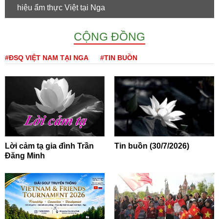
hiệu ẩm thực Việt tại Nga
CỘNG ĐỒNG
#ĐSQ VIỆT NAM TẠI NGA
#TIN BUỒN
Lời cảm tạ gia đình Trần
Tin buồn (30/7/2026)
Đăng Minh