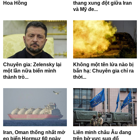
Hoa Hồng
thang xung đột giữa Iran
và Mỹ đe...
Chuyên gia: Zelensky lại
Không một tên lửa nào bị
một lần nữa biến mình
bắn hạ: Chuyên gia chỉ ra
thành trò...
thời...
Iran, Oman thống nhất mở
Liên minh châu Âu đang
eo biển Hormuz 60 ngày
trên bờ vực sụp đổ