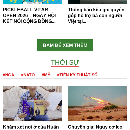
PICKLEBALL VITAR
Thông báo kêu gọi quyên
OPEN 2026 – NGÀY HỘI
góp hỗ trợ bà con người
KẾT NỐI CỘNG ĐỒNG...
Việt tại...
BẤM ĐỂ XEM THÊM
THỜI SỰ
#NGA
#NATO
#MỸ
#TIỀN KỸ THUẬT SỐ
Khám xét nơi ở của Huấn
Chuyên gia: Nguy cơ leo