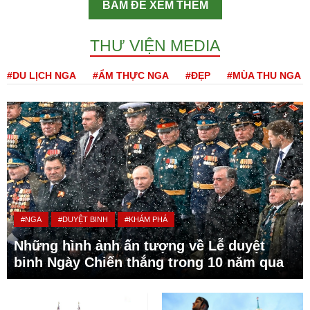
BẤM ĐỂ XEM THÊM
THƯ VIỆN MEDIA
#DU LỊCH NGA
#ẨM THỰC NGA
#ĐẸP
#MÙA THU NGA
#NGA
#DUYỆT BINH
#KHÁM PHÁ
Những hình ảnh ấn tượng về Lễ duyệt
binh Ngày Chiến thắng trong 10 năm qua