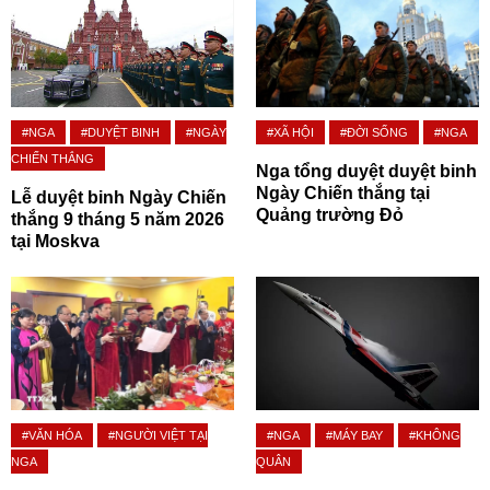
#NGA
#DUYỆT BINH
#NGÀY
#XÃ HỘI
#ĐỜI SỐNG
#NGA
CHIẾN THẮNG
Nga tổng duyệt duyệt binh
Ngày Chiến thắng tại
Lễ duyệt binh Ngày Chiến
Quảng trường Đỏ
thắng 9 tháng 5 năm 2026
tại Moskva
#VĂN HÓA
#NGƯỜI VIỆT TẠI
#NGA
#MÁY BAY
#KHÔNG
NGA
QUÂN