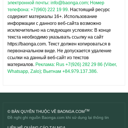
электронной почты: info@baonga.com; Номер
телефона: +7(960) 222 19 99.
Настоящий ресурс
содержит материалы 16+. Использование
информации с данного веб-сайта возможно
исключительно на следующих условиях: В конце
текста необходимо указывать ссылку на сайт
https://baonga.com. Текст должен копироваться в
первоначальном виде. Не допускается удаление
ссылки на данный веб-сайт из текстов
материалов.
Реклама: Rus +7(926) 282 29 86 (Viber,
Whatsapp, Zalo); Вьетнам +84.979.137.386.
TM
© BẢN QUYỀN THUỘC VỀ BAONGA.COM
Đề nghị ghi nguồn Baonga.com khi sử dụng lại thông tin
LIÊN HỆ QUẢNG CÁO TẠI NGA