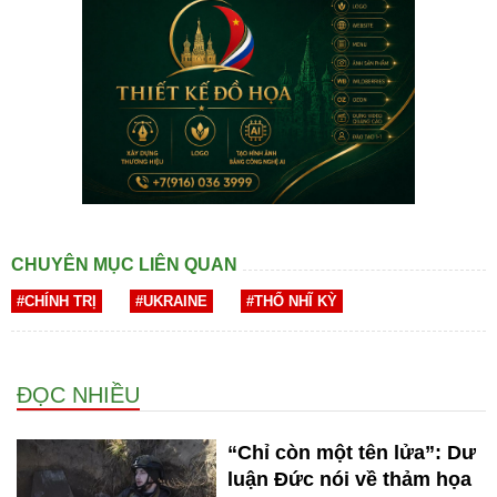
CHUYÊN MỤC LIÊN QUAN
#CHÍNH TRỊ
#UKRAINE
#THỔ NHĨ KỲ
ĐỌC NHIỀU
“Chỉ còn một tên lửa”: Dư
luận Đức nói về thảm họa