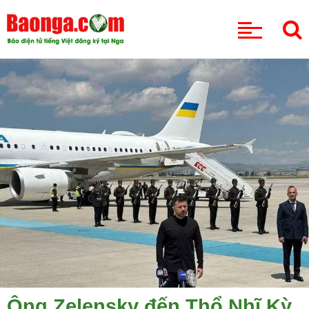
CHUYÊN MỤC
Ông Zelensky đến Thổ Nhĩ Kỳ