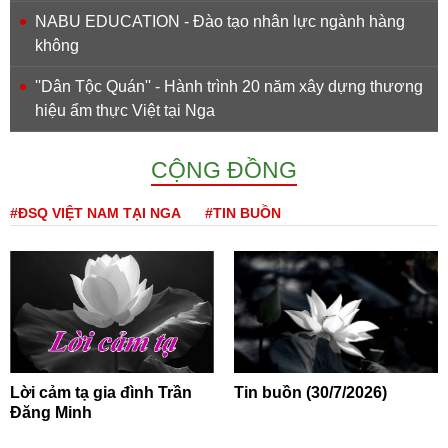
NABU EDUCATION - Đào tạo nhân lực ngành hàng
không
''Dân Tộc Quán'' - Hành trình 20 năm xây dựng thương
hiệu ẩm thực Việt tại Nga
CỘNG ĐỒNG
#ĐSQ VIỆT NAM TẠI NGA
#TIN BUỒN
Lời cảm tạ gia đình Trần
Tin buồn (30/7/2026)
Đăng Minh