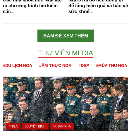
ra chương trình tìm kiếm
để tăng hiệu quả và bảo vệ
các...
sức khoẻ...
BẤM ĐỂ XEM THÊM
THƯ VIỆN MEDIA
#DU LỊCH NGA
#ẨM THỰC NGA
#ĐẸP
#MÙA THU NGA
#NGA
#DUYỆT BINH
#KHÁM PHÁ