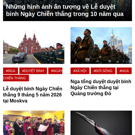
Những hình ảnh ấn tượng về Lễ duyệt
binh Ngày Chiến thắng trong 10 năm qua
#NGA
#DUYỆT BINH
#NGÀY
#XÃ HỘI
#ĐỜI SỐNG
#NGA
CHIẾN THẮNG
Nga tổng duyệt duyệt binh
Ngày Chiến thắng tại
Lễ duyệt binh Ngày Chiến
Quảng trường Đỏ
thắng 9 tháng 5 năm 2026
tại Moskva