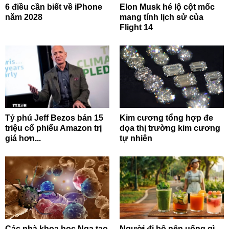
6 điều cần biết về iPhone
Elon Musk hé lộ cột mốc
năm 2028
mang tính lịch sử của
Flight 14
Tỷ phú Jeff Bezos bán 15
Kim cương tổng hợp đe
triệu cổ phiếu Amazon trị
dọa thị trường kim cương
giá hơn...
tự nhiên
Các nhà khoa học Nga tạo
Người đi bộ nên uống gì