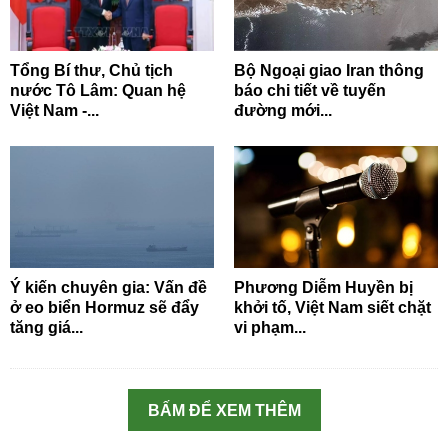
Tổng Bí thư, Chủ tịch
Bộ Ngoại giao Iran thông
nước Tô Lâm: Quan hệ
báo chi tiết về tuyến
Việt Nam -...
đường mới...
Ý kiến chuyên gia: Vấn đề
Phương Diễm Huyền bị
ở eo biển Hormuz sẽ đẩy
khởi tố, Việt Nam siết chặt
tăng giá...
vi phạm...
BẤM ĐỂ XEM THÊM