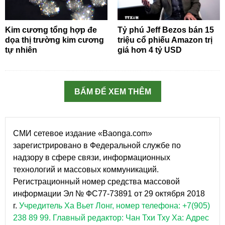
Kim cương tổng hợp đe
Tỷ phú Jeff Bezos bán 15
dọa thị trường kim cương
triệu cổ phiếu Amazon trị
tự nhiên
giá hơn 4 tỷ USD
BẤM ĐỂ XEM THÊM
СМИ сетевое издание «Baonga.com»
зарегистрировано в Федеральной службе по
надзору в сфере связи, информационных
технологий и массовых коммуникаций.
Регистрационный номер средства массовой
информации Эл № ФС77-73891 от 29 октября 2018
г.
Учредитель Ха Вьет Лонг, номер телефона: +7(905)
238 89 99.
Главный редактор: Чан Тхи Тху Ха: Адрес