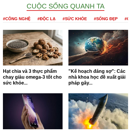
CUỘC SỐNG QUANH TA
#CÔNG NGHỆ
#ĐỘC LẠ
#SỨC KHỎE
#SỐNG ĐẸP
#Q
Hạt chia và 3 thực phẩm
"Kế hoạch đáng sợ": Các
chay giàu omega-3 tốt cho
nhà khoa học đề xuất giải
sức khỏe...
pháp gây...