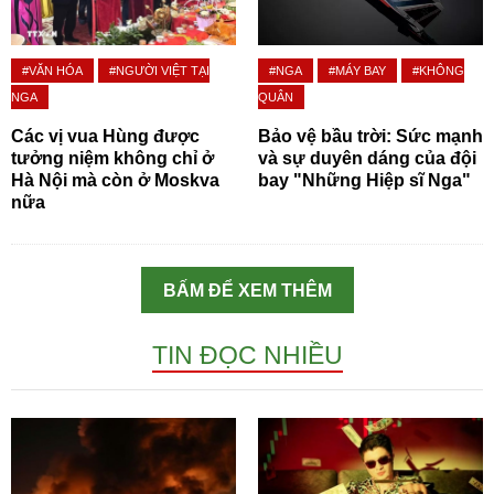
#VĂN HÓA
#NGƯỜI VIỆT TẠI
#NGA
#MÁY BAY
#KHÔNG
NGA
QUÂN
Các vị vua Hùng được
Bảo vệ bầu trời: Sức mạnh
tưởng niệm không chỉ ở
và sự duyên dáng của đội
Hà Nội mà còn ở Moskva
bay "Những Hiệp sĩ Nga"
nữa
BẤM ĐỂ XEM THÊM
TIN ĐỌC NHIỀU