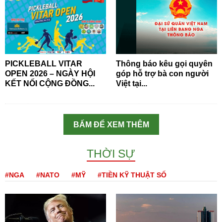
PICKLEBALL VITAR
Thông báo kêu gọi quyên
OPEN 2026 – NGÀY HỘI
góp hỗ trợ bà con người
KẾT NỐI CỘNG ĐỒNG...
Việt tại...
BẤM ĐỂ XEM THÊM
THỜI SỰ
#NGA
#NATO
#MỸ
#TIỀN KỸ THUẬT SỐ