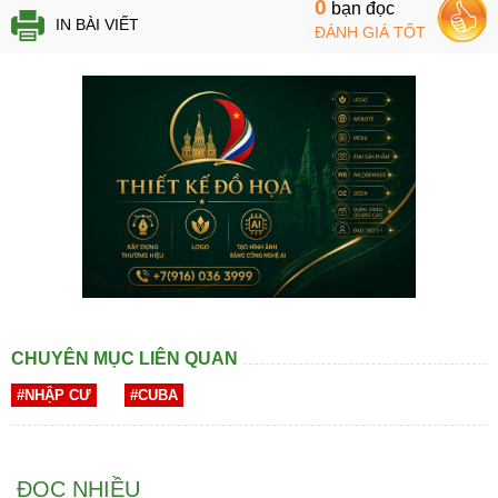
0
bạn đọc
IN BÀI VIẾT
ĐÁNH GIÁ TỐT
CHUYÊN MỤC LIÊN QUAN
#NHẬP CƯ
#CUBA
ĐỌC NHIỀU