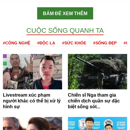
BẤM ĐỂ XEM THÊM
CUỘC SỐNG QUANH TA
#CÔNG NGHỆ
#ĐỘC LẠ
#SỨC KHỎE
#SỐNG ĐẸP
#Q
Livestream xúc phạm
Chiến sĩ Nga tham gia
người khác có thể bị xử lý
chiến dịch quân sự đặc
hình sự
biệt sống sót...