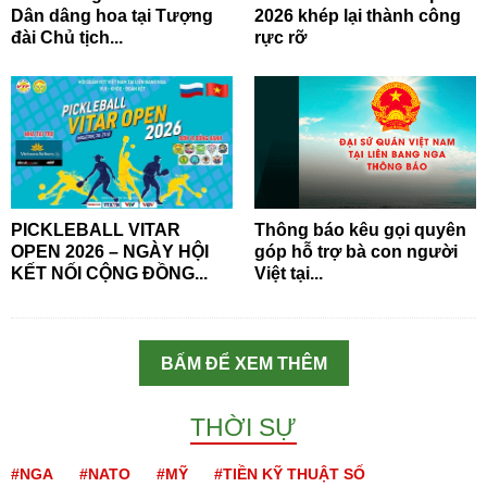
Dân dâng hoa tại Tượng
2026 khép lại thành công
đài Chủ tịch...
rực rỡ
PICKLEBALL VITAR
Thông báo kêu gọi quyên
OPEN 2026 – NGÀY HỘI
góp hỗ trợ bà con người
KẾT NỐI CỘNG ĐỒNG...
Việt tại...
BẤM ĐỂ XEM THÊM
THỜI SỰ
#NGA
#NATO
#MỸ
#TIỀN KỸ THUẬT SỐ