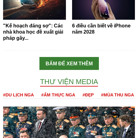
"Kế hoạch đáng sợ": Các
6 điều cần biết về iPhone
nhà khoa học đề xuất giải
năm 2028
pháp gây...
BẤM ĐỂ XEM THÊM
THƯ VIỆN MEDIA
#DU LỊCH NGA
#ẨM THỰC NGA
#ĐẸP
#MÙA THU NGA