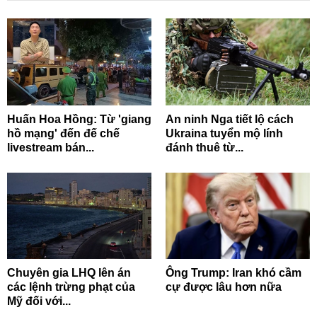
Huấn Hoa Hồng: Từ 'giang
An ninh Nga tiết lộ cách
hồ mạng' đến đế chế
Ukraina tuyển mộ lính
livestream bán...
đánh thuê từ...
Chuyên gia LHQ lên án
Ông Trump: Iran khó cầm
các lệnh trừng phạt của
cự được lâu hơn nữa
Mỹ đối với...