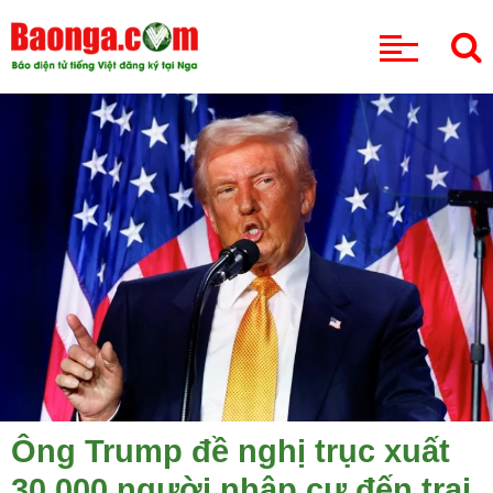
CHUYÊN MỤC
Ông Trump đề nghị trục xuất
30.000 người nhập cư đến trại