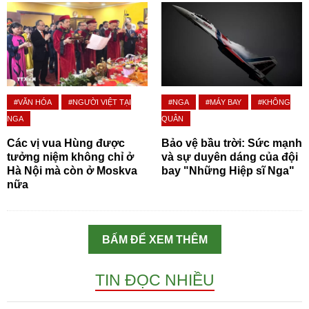
#VĂN HÓA
#NGƯỜI VIỆT TẠI
#NGA
#MÁY BAY
#KHÔNG
NGA
QUÂN
Các vị vua Hùng được
Bảo vệ bầu trời: Sức mạnh
tưởng niệm không chỉ ở
và sự duyên dáng của đội
Hà Nội mà còn ở Moskva
bay "Những Hiệp sĩ Nga"
nữa
BẤM ĐỂ XEM THÊM
TIN ĐỌC NHIỀU