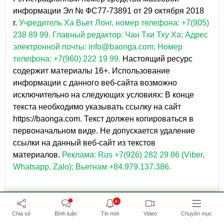
информации Эл № ФС77-73891 от 29 октября 2018
г.
Учредитель Ха Вьет Лонг, номер телефона: +7(905)
238 89 99.
Главный редактор: Чан Тхи Тху Ха: Адрес
электронной почты: info@baonga.com; Номер
телефона: +7(960) 222 19 99.
Настоящий ресурс
содержит материалы 16+. Использование
информации с данного веб-сайта возможно
исключительно на следующих условиях: В конце
текста необходимо указывать ссылку на сайт
https://baonga.com. Текст должен копироваться в
первоначальном виде. Не допускается удаление
ссылки на данный веб-сайт из текстов
материалов.
Реклама: Rus +7(926) 282 29 86 (Viber,
Whatsapp, Zalo); Вьетнам +84.979.137.386.
4+
Chia sẻ
Bình luận
Tin mới
Video
Chuyên mục