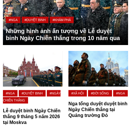
#NGA
#DUYỆT BINH
#KHÁM PHÁ
Những hình ảnh ấn tượng về Lễ duyệt
binh Ngày Chiến thắng trong 10 năm qua
#NGA
#DUYỆT BINH
#NGÀY
#XÃ HỘI
#ĐỜI SỐNG
#NGA
CHIẾN THẮNG
Nga tổng duyệt duyệt binh
Ngày Chiến thắng tại
Lễ duyệt binh Ngày Chiến
Quảng trường Đỏ
thắng 9 tháng 5 năm 2026
tại Moskva