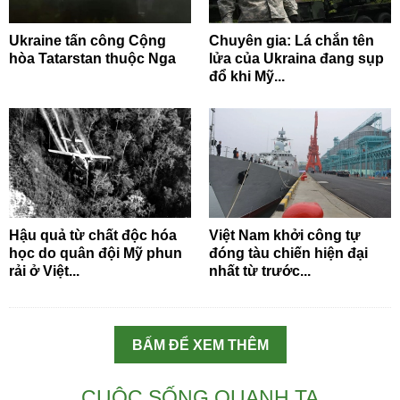
Ukraine tấn công Cộng
Chuyên gia: Lá chắn tên
hòa Tatarstan thuộc Nga
lửa của Ukraina đang sụp
đổ khi Mỹ...
Hậu quả từ chất độc hóa
Việt Nam khởi công tự
học do quân đội Mỹ phun
đóng tàu chiến hiện đại
rải ở Việt...
nhất từ trước...
BẤM ĐỂ XEM THÊM
CUỘC SỐNG QUANH TA