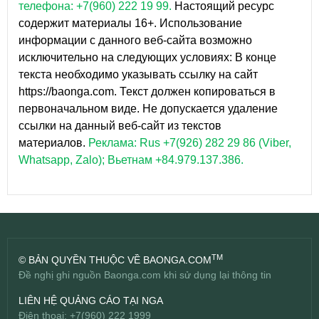
телефона: +7(960) 222 19 99.
Настоящий ресурс
содержит материалы 16+. Использование
информации с данного веб-сайта возможно
исключительно на следующих условиях: В конце
текста необходимо указывать ссылку на сайт
https://baonga.com. Текст должен копироваться в
первоначальном виде. Не допускается удаление
ссылки на данный веб-сайт из текстов
материалов.
Реклама: Rus +7(926) 282 29 86 (Viber,
Whatsapp, Zalo); Вьетнам +84.979.137.386.
TM
© BẢN QUYỀN THUỘC VỀ BAONGA.COM
Đề nghị ghi nguồn Baonga.com khi sử dụng lại thông tin
LIÊN HỆ QUẢNG CÁO TẠI NGA
Điện thoại: +7(960) 222 1999