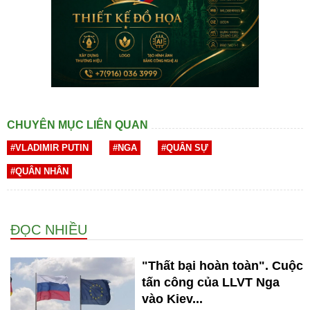
CHUYÊN MỤC LIÊN QUAN
#VLADIMIR PUTIN
#NGA
#QUÂN SỰ
#QUÂN NHÂN
ĐỌC NHIỀU
"Thất bại hoàn toàn". Cuộc
tấn công của LLVT Nga
vào Kiev...