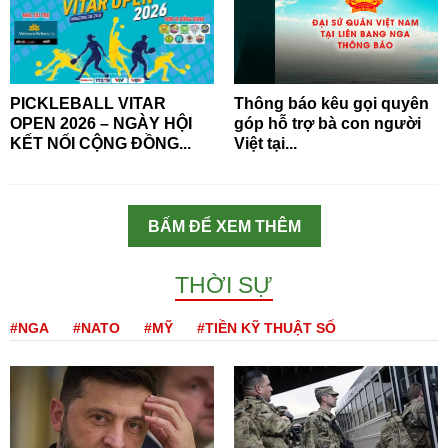
PICKLEBALL VITAR
Thông báo kêu gọi quyên
OPEN 2026 – NGÀY HỘI
góp hỗ trợ bà con người
KẾT NỐI CỘNG ĐỒNG...
Việt tại...
BẤM ĐỂ XEM THÊM
THỜI SỰ
#NGA
#NATO
#MỸ
#TIỀN KỸ THUẬT SỐ