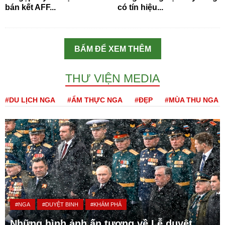
bán kết AFF...
có tín hiệu...
BẤM ĐỂ XEM THÊM
THƯ VIỆN MEDIA
#DU LỊCH NGA
#ẨM THỰC NGA
#ĐẸP
#MÙA THU NGA
#NGA
#DUYỆT BINH
#KHÁM PHÁ
Những hình ảnh ấn tượng về Lễ duyệt