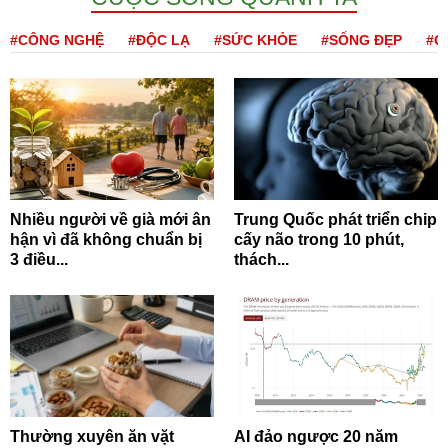
#CÔNG NGHỆ
#ĐỘC LẠ
#SỨC KHỎE
#SỐNG ĐẸP
#Q
Nhiều người về già mới ân
Trung Quốc phát triển chip
hận vì đã không chuẩn bị
cấy não trong 10 phút,
3 điều...
thách...
Thường xuyên ăn vặt
AI đảo ngược 20 năm