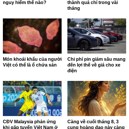
nguy hiểm thế nào?
thành quả chỉ trong vài
tháng
Món khoái khẩu của người
Chi phí pin giảm sâu mang
Việt có thể là ổ chứa sán
đến lợi thế về giá cho xe
điện
CĐV Malaysia phản ứng
Càng về cuối tháng 8, 3
khi gặp tuyển Việt Nam ở
cung hoàng đạo này càng