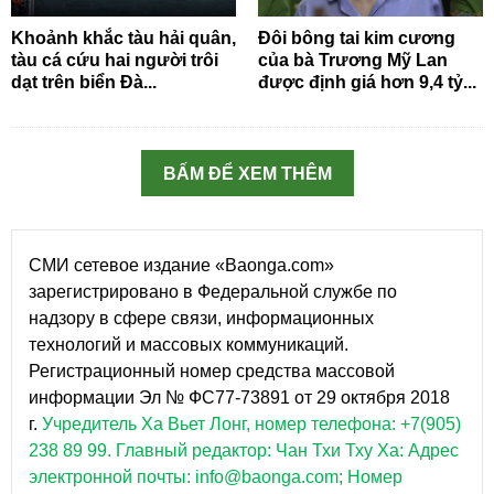
Khoảnh khắc tàu hải quân,
Đôi bông tai kim cương
tàu cá cứu hai người trôi
của bà Trương Mỹ Lan
dạt trên biển Đà...
được định giá hơn 9,4 tỷ...
BẤM ĐỂ XEM THÊM
СМИ сетевое издание «Baonga.com»
зарегистрировано в Федеральной службе по
надзору в сфере связи, информационных
технологий и массовых коммуникаций.
Регистрационный номер средства массовой
информации Эл № ФС77-73891 от 29 октября 2018
г.
Учредитель Ха Вьет Лонг, номер телефона: +7(905)
238 89 99.
Главный редактор: Чан Тхи Тху Ха: Адрес
электронной почты: info@baonga.com; Номер