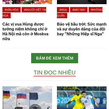
#VĂN HÓA
#NGƯỜI VIỆT TẠI
#NGA
#MÁY BAY
#KHÔNG
NGA
QUÂN
Các vị vua Hùng được
Bảo vệ bầu trời: Sức mạnh
tưởng niệm không chỉ ở
và sự duyên dáng của đội
Hà Nội mà còn ở Moskva
bay "Những Hiệp sĩ Nga"
nữa
BẤM ĐỂ XEM THÊM
TIN ĐỌC NHIỀU