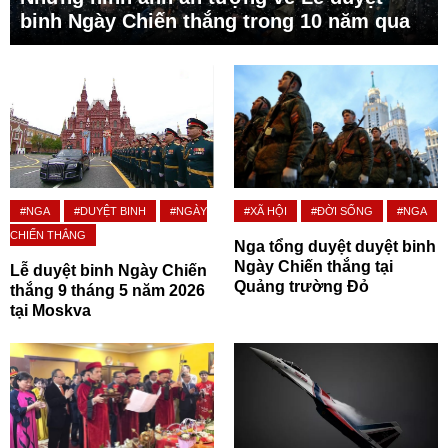
binh Ngày Chiến thắng trong 10 năm qua
#NGA
#DUYỆT BINH
#NGÀY
#XÃ HỘI
#ĐỜI SỐNG
#NGA
CHIẾN THẮNG
Nga tổng duyệt duyệt binh
Ngày Chiến thắng tại
Lễ duyệt binh Ngày Chiến
Quảng trường Đỏ
thắng 9 tháng 5 năm 2026
tại Moskva