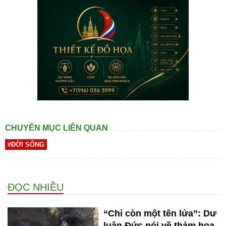
CHUYÊN MỤC LIÊN QUAN
#ĐỜI SỐNG
ĐỌC NHIỀU
“Chỉ còn một tên lửa”: Dư
luận Đức nói về thảm họa