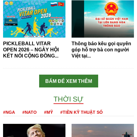
PICKLEBALL VITAR
Thông báo kêu gọi quyên
OPEN 2026 – NGÀY HỘI
góp hỗ trợ bà con người
KẾT NỐI CỘNG ĐỒNG...
Việt tại...
BẤM ĐỂ XEM THÊM
THỜI SỰ
#NGA
#NATO
#MỸ
#TIỀN KỸ THUẬT SỐ