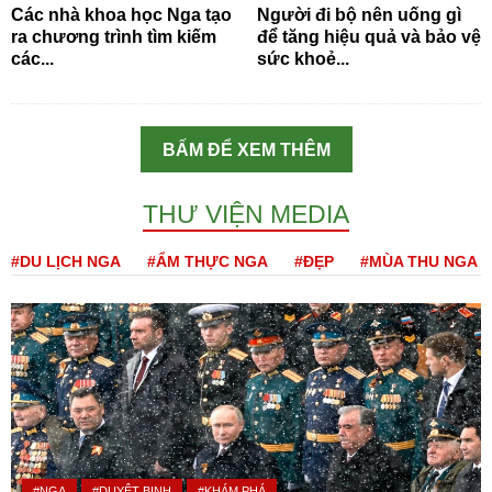
Các nhà khoa học Nga tạo
Người đi bộ nên uống gì
ra chương trình tìm kiếm
để tăng hiệu quả và bảo vệ
các...
sức khoẻ...
BẤM ĐỂ XEM THÊM
THƯ VIỆN MEDIA
#DU LỊCH NGA
#ẨM THỰC NGA
#ĐẸP
#MÙA THU NGA
#NGA
#DUYỆT BINH
#KHÁM PHÁ