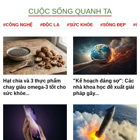
CUỘC SỐNG QUANH TA
#CÔNG NGHỆ
#ĐỘC LẠ
#SỨC KHỎE
#SỐNG ĐẸP
#Q
Hạt chia và 3 thực phẩm
"Kế hoạch đáng sợ": Các
chay giàu omega-3 tốt cho
nhà khoa học đề xuất giải
sức khỏe...
pháp gây...