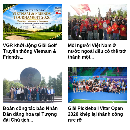
VGR khởi động Giải Golf
Mỗi người Việt Nam ở
Truyền thống Vietnam &
nước ngoài đều có thể trở
Friends...
thành một...
Đoàn công tác báo Nhân
Giải Pickleball Vitar Open
Dân dâng hoa tại Tượng
2026 khép lại thành công
đài Chủ tịch...
rực rỡ