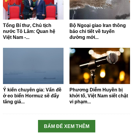
Tổng Bí thư, Chủ tịch
Bộ Ngoại giao Iran thông
nước Tô Lâm: Quan hệ
báo chi tiết về tuyến
Việt Nam -...
đường mới...
Ý kiến chuyên gia: Vấn đề
Phương Diễm Huyền bị
ở eo biển Hormuz sẽ đẩy
khởi tố, Việt Nam siết chặt
tăng giá...
vi phạm...
BẤM ĐỂ XEM THÊM