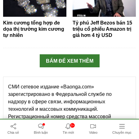
Kim cương tổng hợp đe
Tỷ phú Jeff Bezos bán 15
dọa thị trường kim cương
triệu cổ phiếu Amazon trị
tự nhiên
giá hơn 4 tỷ USD
BẤM ĐỂ XEM THÊM
СМИ сетевое издание «Baonga.com»
зарегистрировано в Федеральной службе по
надзору в сфере связи, информационных
технологий и массовых коммуникаций.
Регистрационный номер средства массовой
информации Эл № ФС77-73891 от 29 октября 2018
5+
г.
Учредитель Ха Вьет Лонг, номер телефона: +7(905)
Chia sẻ
Bình luận
Tin mới
Video
Chuyên mục
238 89 99.
Главный редактор: Чан Тхи Тху Ха: Адрес