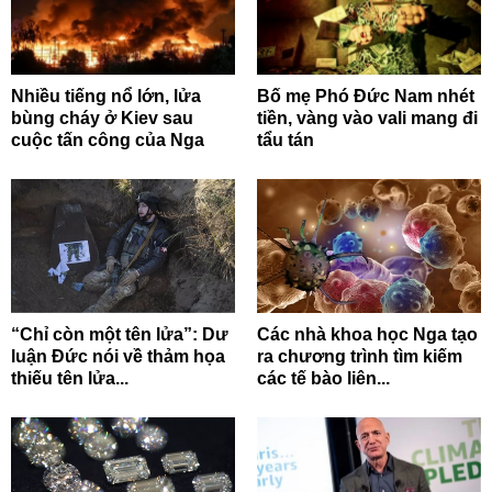
Nhiều tiếng nổ lớn, lửa
Bố mẹ Phó Đức Nam nhét
bùng cháy ở Kiev sau
tiền, vàng vào vali mang đi
cuộc tấn công của Nga
tẩu tán
“Chỉ còn một tên lửa”: Dư
Các nhà khoa học Nga tạo
luận Đức nói về thảm họa
ra chương trình tìm kiếm
thiếu tên lửa...
các tế bào liên...