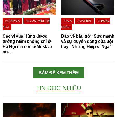
#VĂN HÓA
#NGƯỜI VIỆT TẠI
#NGA
#MÁY BAY
#KHÔNG
NGA
QUÂN
Các vị vua Hùng được
Bảo vệ bầu trời: Sức mạnh
tưởng niệm không chỉ ở
và sự duyên dáng của đội
Hà Nội mà còn ở Moskva
bay "Những Hiệp sĩ Nga"
nữa
BẤM ĐỂ XEM THÊM
TIN ĐỌC NHIỀU