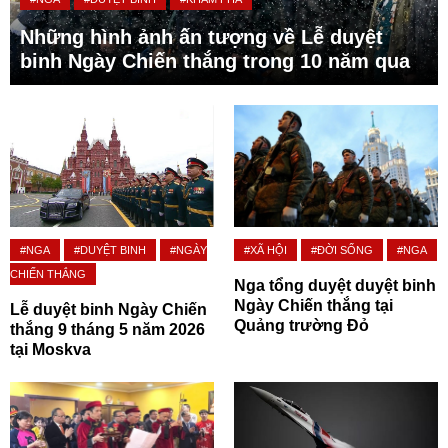
Những hình ảnh ấn tượng về Lễ duyệt
binh Ngày Chiến thắng trong 10 năm qua
#NGA
#DUYỆT BINH
#NGÀY
#XÃ HỘI
#ĐỜI SỐNG
#NGA
CHIẾN THẮNG
Nga tổng duyệt duyệt binh
Ngày Chiến thắng tại
Lễ duyệt binh Ngày Chiến
Quảng trường Đỏ
thắng 9 tháng 5 năm 2026
tại Moskva