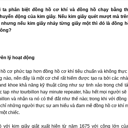
 ta phân biệt đồng hồ cơ khí và đồng hồ chạy bằng t
chuyển động của kim giây. Nếu kim giây quét mượt mà trê
, nhưng nếu kim giây nhảy từng giây một thì đó là đồng h
không?
yên lý hoạt động
g hồ cơ phức tạp hơn đồng hồ cơ khí tiêu chuẩn và không thự
ung nào, nên đây là một cơ chế rất hiếm được tạo ra bởi các nh
and khoe khả năng kỹ thuật cũng như sự tinh xảo trong chế t
tạp như tourbillon hay minute repeater, hầu hết mọi người sẽ 
illon và nhận ra nó có thể đắt như thế nào; trong khi với đồng
hì chỉ những người thực sự am hiểu và đam mê đồng hồ cơ khí m
một chiếc.
ồ với kim giây giật xuất hiện từ năm 1675 với công lớn củ