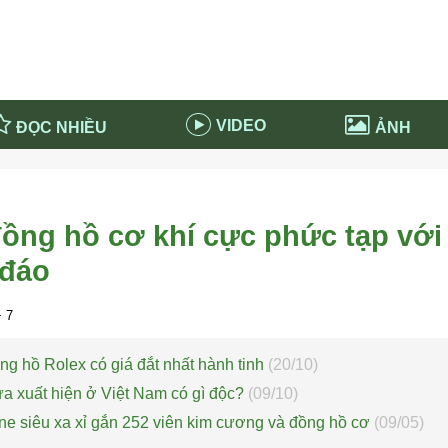
VIDEO
ĐỌC NHIỀU
ẢNH
in và ứng dụng
Tiêu điểm Covid-19
d-19 tại Nga
Thời sự
ng hồ cơ khí cực phức tạp với
n nước Nga
NABU EDUCATION
 đáo
 nước Nga
Tử vi hàng ngày
 Nga - Việt Nam
Phân tích chính trị
 7
ng hồ Rolex có giá đắt nhất hành tinh
(20/10)
a xuất hiện ở Việt Nam có gì độc?
(09/10)
ne siêu xa xỉ gắn 252 viên kim cương và đồng hồ cơ
(09/05)