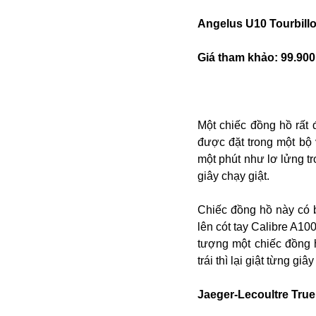
Buôn bán ở Nga
Angelus U10 Tourbill
Bộ Quốc phòng
Bác Hồ
Giá tham khảo: 99.900
Bộ Y tế
Bão tuyết
Bệnh viện
Bản quyền
Một chiếc đồng hồ rất 
Bảo tàng
được đặt trong một bộ 
Blockchain
một phút như lơ lửng tro
Bộ Ngoại giao
giây chạy giật.
Bình Dương
Biển Đen
Chiếc đồng hồ này có 
Boeing
lên cót tay Calibre A1
Bình Định
tượng một chiếc đồng 
Bulgaria
trái thì lại giật từng g
Biến chủng
Baikal
Jaeger-Lecoultre Tru
Bakhmut