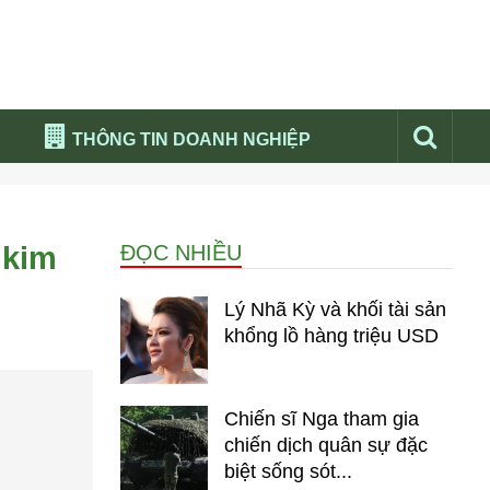
THÔNG TIN DOANH NGHIỆP
Đừng bỏ lỡ
Nổi bật báo nga
 kim
ĐỌC NHIỀU
Thư viện media
Phân tích thị trường Nga 2026
Lý Nhã Kỳ và khối tài sản
khổng lồ hàng triệu USD
Chiến sĩ Nga tham gia
chiến dịch quân sự đặc
biệt sống sót...