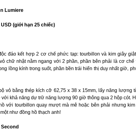
on Lumiere
 USD (giới hạn 25 chiếc)
độc đáo kết hợp 2 cơ chế phức tạp: tourbillon và kim giây giậ
vỏ chữ nhật nằm ngang với 2 phần, phần bên phải là cơ chế t
ng lồng kính trong suốt, phần bền trái hiển thị duy nhất giờ, ph
bộ vỏ bằng thép kích cỡ 62,75 x 38 x 15mm, lấy năng lượng 
00 với khả năng dự trữ năng lượng 90 giờ thông qua 2 hộp cót. 
hồ với tourbillon quay mượt mà mê hoặc bên phải nhưng kim
iây một như đồng hồ thạch anh!
e Second