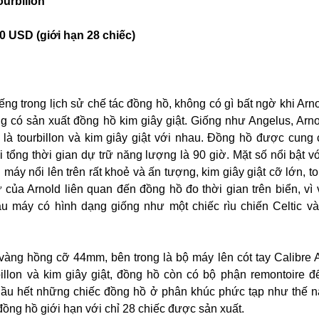
urbillon
0 USD (giới hạn 28 chiếc)
tiếng trong lịch sử chế tác đồng hồ, không có gì bất ngờ khi Ar
g có sản xuất đồng hồ kim giây giật. Giống như Angelus, Arn
 là tourbillon và kim giây giật với nhau. Đồng hồ được cung
 tổng thời gian dự trữ năng lượng là 90 giờ. Mặt số nổi bật vớ
máy nổi lên trên rất khoẻ và ấn tượng, kim giây giật cỡ lớn, to
sử của Arnold liên quan đến đồng hồ đo thời gian trên biển, vì
u máy có hình dạng giống như một chiếc rìu chiến Celtic v
vàng hồng cỡ 44mm, bên trong là bộ máy lên cót tay Calibre
illon và kim giây giật, đồng hồ còn có bộ phận remontoire đ
hầu hết những chiếc đồng hồ ở phân khúc phức tạp như thế 
 đồng hồ giới hạn với chỉ 28 chiếc được sản xuất.