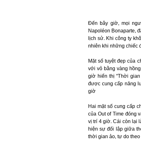
Campuchia
Chính phủ
Chính sách
Đến bây giờ, mọi ngư
Covid-19
Napoléon Bonaparte, đâ
Cổ phiếu
lịch sử. Khi công ty k
Cuốn sách
Donald Trump
nhiên khi những chiếc 
Công dân
Du lịch Nga
Chống dịch
Du lịch
Mặt số tuyệt đẹp của 
Cuộc sống
Du học
với vỏ bằng vàng hồng 
Cà phê
Du học Tâm Phong
giờ hiển thị “Thời gian
Camera
Donbass
được cung cấp năng l
Công nghiệp
Diễn viên
giờ
Covid-19 tại Nga
Elon Musk
Dubai
Chiến tranh lạnh
Emmanuel Macron
Do thái
Hai mặt số cung cấp cho
CIA
Estonia
Doanh nghiệp
của Out of Time đóng va
ECOWAS
Dạy con
vị trí 4 giờ. Cái còn lạ
Du khách Nga
hiện sự đối lập giữa th
Du học sinh
thời gian ảo, tự do the