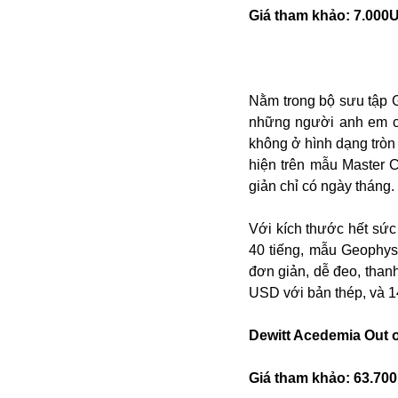
Bulagria
Giá tham khảo: 7.000
Crimea
Nằm trong bộ sưu tập 
Chính trị
những người anh em củ
Công nghệ
không ở hình dạng tròn
Chuyện hay
hiện trên mẫu Master 
Chuyện lạ
giản chỉ có ngày tháng.
Cuộc sống quanh ta
Casino
Với kích thước hết sức 
Chiến tranh thương mại
40 tiếng, mẫu Geophy
Chi hội phụ nữ TTTM Mátxcơva
đơn giản, dễ đeo, than
Chính trị Nga
USD với bản thép, và 
Chợ Vòm
Cảnh sát
Dewitt Acedemia Out 
Cấm bay
Cao tốc
Giá tham khảo: 63.70
Canada