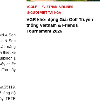
#GOLF
#VIETNAM AIRLINES
#NGƯỜI VIỆT TẠI NGA
VGR khởi động Giải Golf Truyền
thống Vietnam & Friends
Tournament 2026
nold & Son
old & Son
 cấp năng
i thiết kế
urbillon 1
 vậy chiếc
à đòn bẩy
 A&S5119.
ể tăng độ
này, TBTE