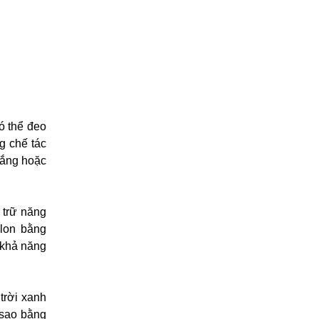
ó thể đeo
g chế tác
rắng hoặc
 trữ năng
llon bằng
ó khả năng
trời xanh
 sao bằng