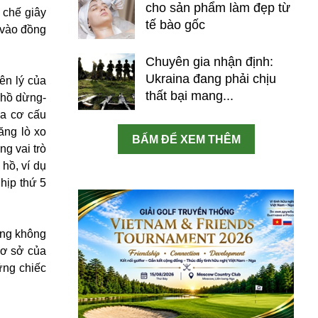
cho sản phẩm làm đẹp từ
 chế giây
tế bào gốc
 vào đồng
Chuyên gia nhận định:
Ukraina đang phải chịu
ên lý của
thất bại mang...
 hồ dừng-
ủa cơ cấu
ăng lò xo
BẤM ĐỂ XEM THÊM
ng vai trò
hồ, ví dụ
nhịp thứ 5
úng không
cơ sở của
ững chiếc