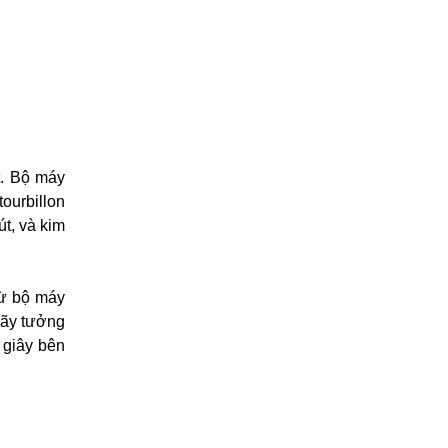
t. Bộ máy
ourbillon
út, và kim
từ bộ máy
Hãy tưởng
 giây bên