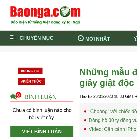
CHUYÊN MỤC
MỚI NHẤT
Trang chủ
Blockcha
Điểm tin chính
Dịch Covi
Những mẫu đồ
#ĐỒNG HỒ
Cộng đồng
Thông ti
giây giật độc
#KIẾN THỨC
Cuộc sống quanh ta
Khám phá
Quảng cáo
Chính trị
0
BÌNH LUẬN
Thứ tư 29/01/2020
18:33
GMT +
Chưa có bình luận nào cho
“Choáng” với chiếc đồ
bài viết này.
Đồng hồ 30 tỷ đồng vừ
Video: Cận cảnh iPho
VIẾT BÌNH LUẬN