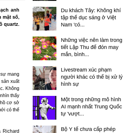
hạch anh
Du khách Tây: Không khí
n mặt số,
tập thể dục sáng ở Việt
ồ quartz.
Nam 'có...
Những việc nên làm trong
tiết Lập Thu để đón may
mắn, bình...
Livestream xúc phạm
c sự mang
người khác có thể bị xử lý
à sản xuất
hình sự
ác. Không
nhìn thấy
Một trong những mô hình
 hồ cơ sở
AI mạnh nhất Trung Quốc
ới có thể
tự 'vượt...
Bộ Y tế chưa cấp phép
a Richard