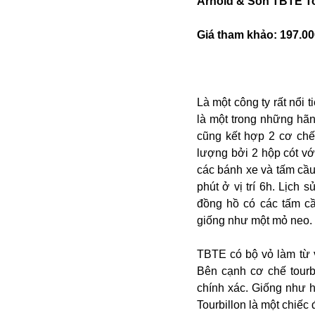
Arnold & Son TBTE To
Giá tham khảo: 197.00
Là một công ty rất nổi 
là một trong những hãn
cũng kết hợp 2 cơ chế
Bói toán
lượng bởi 2 hộp cót với
Bóng đá
các bánh xe và tấm cầu 
Bill Gates
phút ở vị trí 6h. Lịch 
BĐS
đồng hồ có các tấm cầ
Bí ẩn
giống như một mỏ neo.
Bitcoin
Bamboo Airways
TBTE có bộ vỏ làm từ 
Báo Nga có gì?
Bên cạnh cơ chế tourb
Biển Đông
chính xác. Giống như 
Barrack Obama
Tourbillon là một chiếc
Bắc Kinh