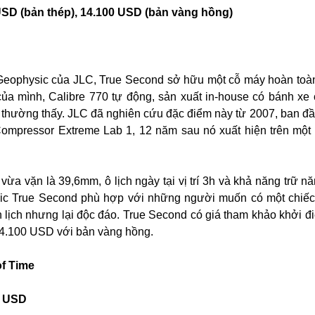
USD (bản thép), 14.100 USD (bản vàng hồng)
Geophysic của JLC, True Second sở hữu một cỗ máy hoàn toà
a mình, Calibre 770 tự động, sản xuất in-house có bánh xe
 thường thấy. JLC đã nghiên cứu đặc điểm này từ 2007, ban đầ
Compressor Extreme Lab 1, 12 năm sau nó xuất hiện trên mộ
vừa vặn là 39,6mm, ô lịch ngày tại vị trí 3h và khả năng trữ n
sic True Second phù hợp với những người muốn có một chiế
h lịch nhưng lại độc đáo. True Second có giá tham khảo khởi đ
14.100 USD với bản vàng hồng.
of Time
0 USD