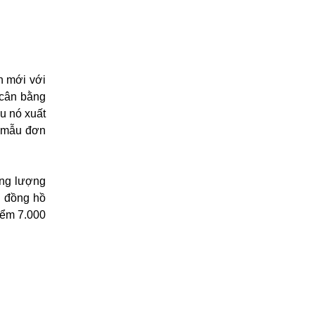
n mới với
 cân bằng
u nó xuất
t mẫu đơn
ăng lượng
c đồng hồ
iểm 7.000