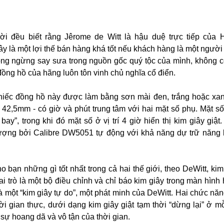
ời đều biết rằng Jêrome de Witt là hậu duệ trực tiếp của
y là một lợi thế bán hàng khá tốt nếu khách hàng là một người 
hông ngừng say sưa trong nguồn gốc quý tộc của mình, không c
đồng hồ của hãng luôn tôn vinh chủ nghĩa cổ điển.
chiếc đồng hồ này được làm bằng sơn mài đen, trắng hoặc x
42,5mm - có giờ và phút trung tâm với hai mặt số phụ. Mặt số ở
 bay”, trong khi đó mặt số ở vị trí 4 giờ hiển thị kim giây giậ
ượng bởi Calibre DW5051 tự động với khả năng dự trữ năng
 bạn những gì tốt nhất trong cả hai thế giới, theo DeWitt, kim
i trò là một bộ điều chỉnh và chỉ báo kim giây trong màn hình 
i là một “kim giây tự do”, một phát minh của DeWitt. Hai chức nă
ời gian thực, dưới dạng kim giây giật tạm thời “dừng lại” ở mỗ
o sự hoang dã và vô tận của thời gian.