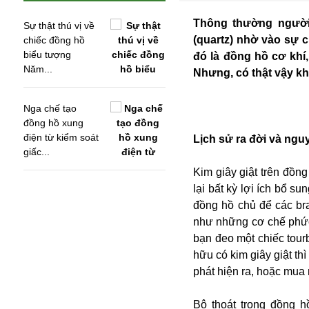
Thông thường người
Sự thật thú vị về
(quartz) nhờ vào sự 
chiếc đồng hồ
biểu tượng
đó là đồng hồ cơ khí
Năm...
Nhưng, có thật vậy 
Nga chế tạo
đồng hồ xung
điện từ kiểm soát
Lịch sử ra đời và ngu
giấc...
Kim giây giật trên đồn
lại bất kỳ lợi ích bổ s
đồng hồ chủ để các br
An ninh
như những cơ chế phức 
Anh
bạn đeo một chiếc tourb
Australia
hữu có kim giây giật t
Amazon
phát hiện ra, hoặc mua 
Army Games
Apple
Bộ thoát trong đồng h