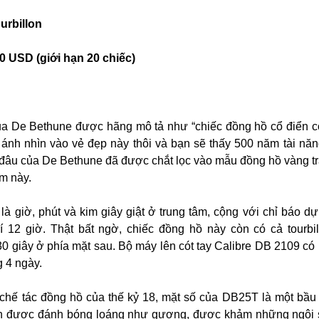
urbillon
0 USD (giới hạn 20 chiếc)
 De Bethune được hãng mô tả như “chiếc đồng hồ cổ điển c
t ánh nhìn vào vẻ đẹp này thôi và bạn sẽ thấy 500 năm tài năn
 đâu của De Bethune đã được chắt lọc vào mẫu đồng hồ vàng t
m này.
à giờ, phút và kim giây giật ở trung tâm, cộng với chỉ báo dự
rí 12 giờ. Thật bất ngờ, chiếc đồng hồ này còn có cả tourbi
ỳ 30 giây ở phía mặt sau. Bộ máy lên cót tay Calibre DB 2109 c
g 4 ngày.
 chế tác đồng hồ của thế kỷ 18, mặt số của DB25T là một bầu 
tan được đánh bóng loáng như gương, được khảm những ngôi