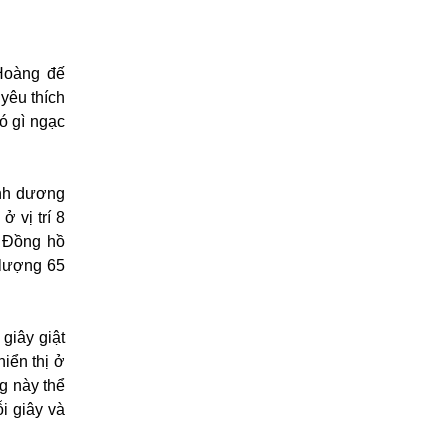
 Hoàng đế
yêu thích
ó gì ngạc
anh dương
 vị trí 8
t. Đồng hồ
 lượng 65
 giây giật
hiển thị ở
ng này thể
i giây và