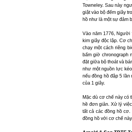
Alibaba
Towneley. Sau này ngư
Angela Merkel
giật vào bộ đếm giây t
Aeroflot
hồ như là một sự đảm b
ASEAN
Argentina
Vào năm 1776, Người t
Ai
kim giây độc lập. Cơ c
Azovstal
chạy một cách riêng bi
bấm giờ chronograph n
đặt giữa bộ thoát và bá
như một nguồn lực kéo 
nếu đồng hồ đập 5 lần m
của 1 giây.
Mặc dù cơ chế này có 
hề đơn giản. Xử lý việ
tất cả các đồng hồ cơ.
đồng hồ với cơ chế này đ