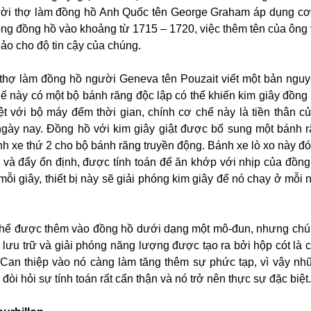
ời thợ làm đồng hồ Anh Quốc tên George Graham áp dụng cơ
rong đồng hồ vào khoảng từ 1715 – 1720, việc thêm tên của ông
ảo cho độ tin cậy của chúng.
hợ làm đồng hồ người Geneva tên Pouzait viết một bản nguy
hế này có một bộ bánh răng độc lập có thể khiến kim giây đồng
ệt với bộ máy đếm thời gian, chính cơ chế này là tiền thân c
gày nay. Đồng hồ với kim giây giật được bổ sung một bánh r
nh xe thứ 2 cho bộ bánh răng truyền động. Bánh xe lò xo này đó
và đẩy ổn định, được tính toán để ăn khớp với nhịp của đồng 
ỗi giây, thiết bị này sẽ giải phóng kim giây để nó chạy ở mỗi 
thể được thêm vào đồng hồ dưới dạng một mô-đun, nhưng ch
c lưu trữ và giải phóng năng lượng được tạo ra bởi hộp cót là 
 Can thiệp vào nó càng làm tăng thêm sự phức tạp, vì vậy nh
òi hỏi sự tính toán rất cẩn thận và nó trở nên thực sự đặc biệt.