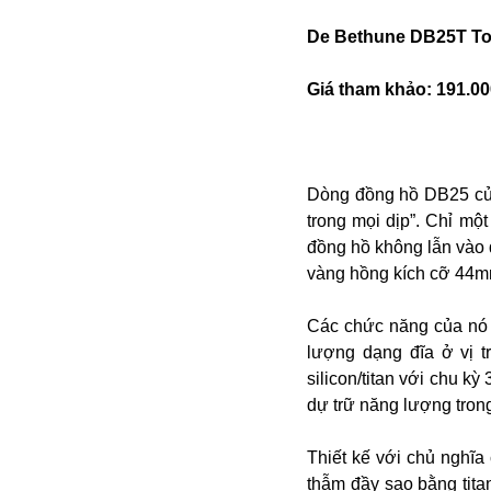
Dịch vụ
Diego Maradona
De Bethune DB25T To
Di cư
Facebook
Dòng chảy phương Bắc 1
FED
Giá tham khảo: 191.00
Dải Gaza
Fansipan
F0
FLC
F-16
Dòng đồng hồ DB25 của
trong mọi dịp”. Chỉ mộ
đồng hồ không lẫn vào
vàng hồng kích cỡ 44m
Các chức năng của nó l
lượng dạng đĩa ở vị t
silicon/titan với chu k
Gương sáng
dự trữ năng lượng tron
Golf
Giáng sinh
Thiết kế với chủ nghĩa
GDP
thẫm đầy sao bằng ti