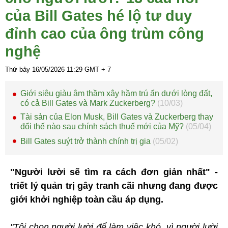
của Bill Gates hé lộ tư duy
đỉnh cao của ông trùm công
nghệ
Thứ bảy 16/05/2026
11:29
GMT + 7
Giới siêu giàu âm thầm xây hầm trú ẩn dưới lòng đất,
có cả Bill Gates và Mark Zuckerberg?
(10/03)
Tài sản của Elon Musk, Bill Gates và Zuckerberg thay
đổi thế nào sau chính sách thuế mới của Mỹ?
(05/04)
Bill Gates suýt trở thành chính trị gia
(05/02)
"Người lười sẽ tìm ra cách đơn giản nhất" -
triết lý quản trị gây tranh cãi nhưng đang được
giới khởi nghiệp toàn cầu áp dụng.
"Tôi chọn người lười để làm việc khó, vì người lười