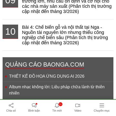
09
trường lớn, nhu cầu ổn định và cơ hội cho
các nhà máy sản xuất (Phân tích thị trường
cập nhật đến tháng 3/2026)
Bài 4: Chế biến gỗ và nội thất tại Nga -
10
Nguồn tài nguyên lớn nhưng thiếu công
nghiệp chế biến sâu (Phân tích thị trường
cập nhật đến tháng 3/2026)
QUẢNG CÁO BAONGA.COM
THIẾT KẾ ĐỒ HỌA ỨNG DỤNG AI 2026
Album nhạc không lời: Liệu pháp chữa lành từ thiên
nhiên
NABU EDUCATION - Đào tạo nhân lực ngành hàng
5+
không
Chia sẻ
Bình luận
Tin mới
Video
Chuyên mục