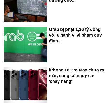
đường cho...
Grab bị phạt 1,36 tỷ đồng
với 6 hành vi vi phạm quy
định...
iPhone 18 Pro Max chưa ra
mắt, song có nguy cơ
'cháy hàng'