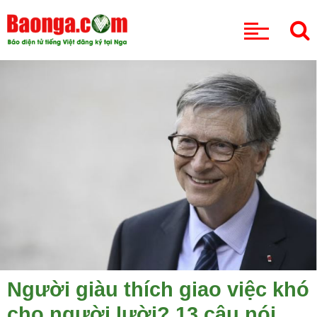
CHUYÊN MỤC
Người giàu thích giao việc khó
cho người lười? 13 câu nói