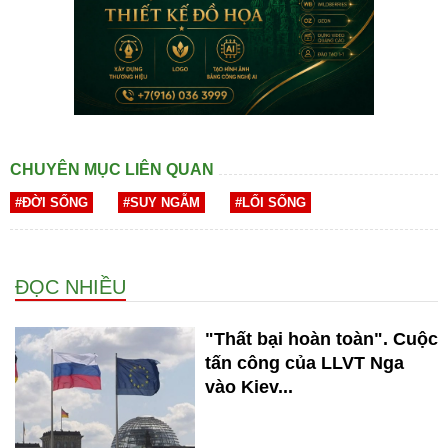
CHUYÊN MỤC LIÊN QUAN
#ĐỜI SỐNG
#SUY NGẪM
#LỐI SỐNG
ĐỌC NHIỀU
"Thất bại hoàn toàn". Cuộc
tấn công của LLVT Nga
vào Kiev...