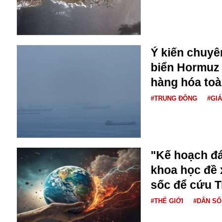
Dịch vụ
Diego Maradona
Di cư
Facebook
Dòng chảy phương Bắc 1
FED
Dải Gaza
Ý kiến chuyê
Fansipan
F0
biển Hormuz 
FLC
hàng hóa toà
F-16
#TRUNG ĐÔNG
#GI
"Kế hoạch đ
khoa học đề 
Gương sáng
sốc để cứu T
Golf
#THẾ GIỚI
#DÂN SỐ
Giáng sinh
GDP