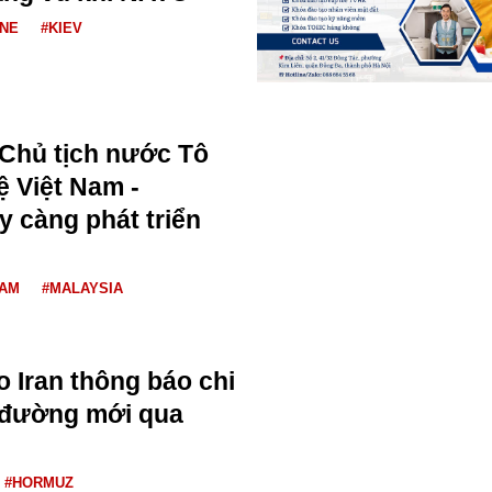
INE
#KIEV
 Chủ tịch nước Tô
 Việt Nam -
y càng phát triển
NAM
#MALAYSIA
o Iran thông báo chi
n đường mới qua
#HORMUZ