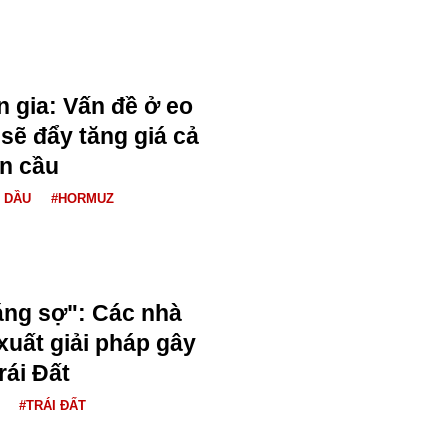
n gia: Vấn đề ở eo
sẽ đẩy tăng giá cả
n cầu
Á DẦU
#HORMUZ
áng sợ": Các nhà
xuất giải pháp gây
rái Đất
#TRÁI ĐẤT