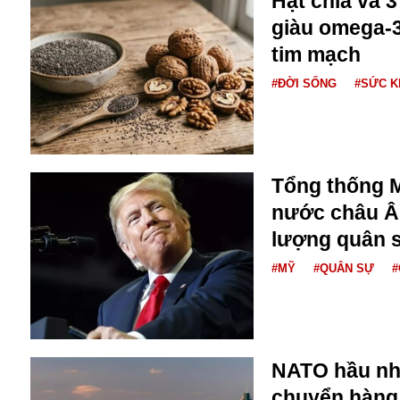
Hạt chia và 
Buôn bán ở Nga
giàu omega-3
Bộ Quốc phòng
tim mạch
Bác Hồ
Bộ Y tế
#ĐỜI SỐNG
#SỨC 
Bão tuyết
Bệnh viện
Bản quyền
Bảo tàng
Tổng thống 
Blockchain
nước châu Â
Bộ Ngoại giao
Bình Dương
lượng quân 
Biển Đen
#MỸ
#QUÂN SỰ
#
Boeing
Bình Định
Bulgaria
Biến chủng
Baikal
NATO hầu nh
Bakhmut
chuyển hàng