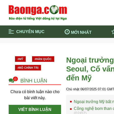
CHUYÊN MỤC
MỚI NHẤT
Trang chủ
Blockcha
Điểm tin chính
Dịch Covi
Ngoại trưởng
#MỸ
#HÀN QUỐC
Cộng đồng
Thông ti
Seoul, Cố vấ
#BỘ CHÍNH TRỊ
Cuộc sống quanh ta
Khám phá
đến Mỹ
Quảng cáo
Chính trị
0
BÌNH LUẬN
Chủ nhật 06/07/2025
07:01
GMT 
Chưa có bình luận nào cho
bài viết này.
Ngoại trưởng Mỹ bất 
Công nghệ bom than chì 
VIẾT BÌNH LUẬN
(02/07)