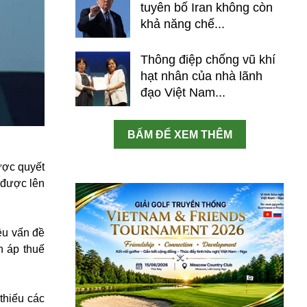
tuyên bố Iran không còn
khả năng chế...
Thông điệp chống vũ khí
hạt nhân của nhà lãnh
đạo Việt Nam...
BẤM ĐỂ XEM THÊM
ược quyết
 được lên
ều vấn đề
n áp thuế
thiếu các