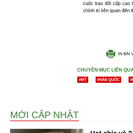
cuộc trao đổi cấp cao
chính trị liên quan đến
IN BÀI 
Bói toán
Bóng đá
CHUYÊN MỤC LIÊN QU
Bill Gates
#MỸ
#HÀN QUỐC
#
BĐS
Bí ẩn
Bitcoin
Bamboo Airways
Báo Nga có gì?
MỚI CẬP NHẬT
Biển Đông
Barrack Obama
Bắc Kinh