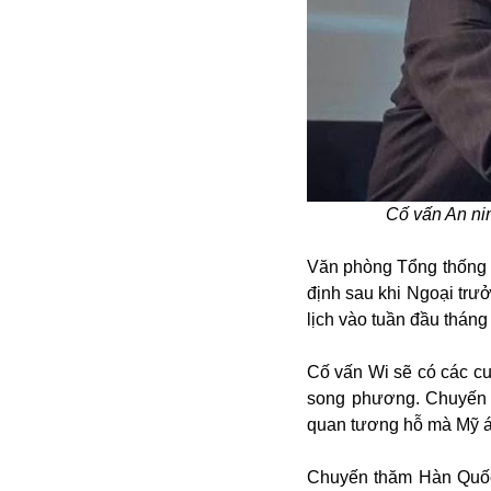
Alibaba
Angela Merkel
Aeroflot
ASEAN
Argentina
Ai
Azovstal
Cố vấn An ni
Văn phòng Tổng thống 
định sau khi Ngoại tr
lịch vào tuần đầu tháng 
Cố vấn Wi sẽ có các cu
song phương. Chuyến đ
quan tương hỗ mà Mỹ áp
Chuyến thăm Hàn Quốc 