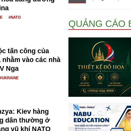
ina
NE
#NATO
QUẢNG CÁO 
uộc tấn công của
a nhằm vào các nhà
AV Nga
#UKRAINE
zya: Kiev hàng
ng dân thường ở
ằng vũ khí NATO