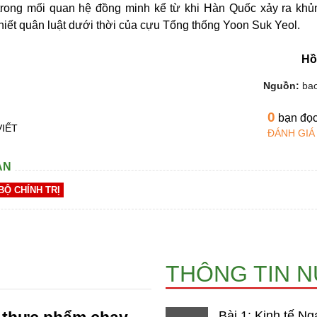
 trong mối quan hệ đồng minh kể từ khi Hàn Quốc xảy ra kh
 thiết quân luật dưới thời của cựu Tổng thống Yoon Suk Yeol.
Hồ
Nguồn:
ba
0
bạn đọ
VIẾT
ĐÁNH GIÁ
AN
BỘ CHÍNH TRỊ
THÔNG TIN 
Bài 1: Kinh tế Ng