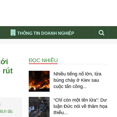
THÔNG TIN DOANH NGHIỆP
Đừng bỏ lỡ
Nổi bật báo nga
tới
ĐỌC NHIỀU
Thư viện media
 rút
Phân tích thị trường Nga 2026
Nhiều tiếng nổ lớn, lửa
bùng cháy ở Kiev sau
cuộc tấn công...
“Chỉ còn một tên lửa”: Dư
)
luận Đức nói về thảm họa
tích tắc
thiếu...