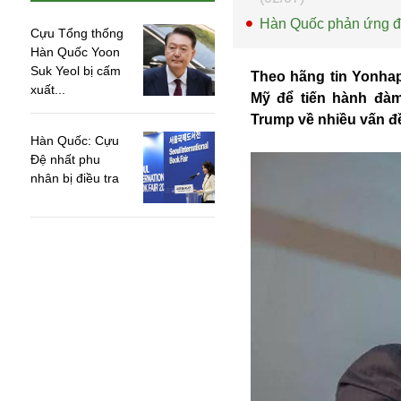
Hàn Quốc phản ứng đố
Cựu Tổng thống
Hàn Quốc Yoon
Suk Yeol bị cấm
Theo hãng tin Yonhap
xuất...
Mỹ để tiến hành đà
Trump về nhiều vấn 
Hàn Quốc: Cựu
Đệ nhất phu
nhân bị điều tra
An ninh
Anh
Australia
Amazon
Army Games
Apple