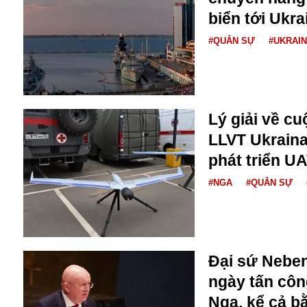
Bulagria
biển tới Ukra
#QUÂN SỰ
#UKRAI
Crimea
Chính trị
Công nghệ
Chuyện hay
Lý giải về c
Chuyện lạ
LLVT Ukrain
Cuộc sống quanh ta
phát triển U
Casino
Chiến tranh thương mại
#NGA
#QUÂN SỰ
Chi hội phụ nữ TTTM Mátxcơva
Chính trị Nga
Chợ Vòm
Cảnh sát
Đại sứ Neben
Cấm bay
Cao tốc
ngày tấn cô
Canada
Nga, kể cả b