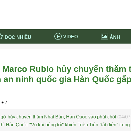
VIDEO
ĐỌC NHIỀU
ẢNH
in và ứng dụng
Tiêu điểm Covid-19
d-19 tại Nga
Thời sự
 Marco Rubio hủy chuyến thăm 
n nước Nga
NABU EDUCATION
n an ninh quốc gia Hàn Quốc gấp
 nước Nga
Tử vi hàng ngày
 Nga - Việt Nam
Phân tích chính trị
+ 7
ngờ hủy chuyến thăm Nhật Bản, Hàn Quốc vào phút chót
(04/07
Hàn Quốc: ''Vũ khí bóng tối'' khiến Triều Tiên ''tắt điện'' trong 