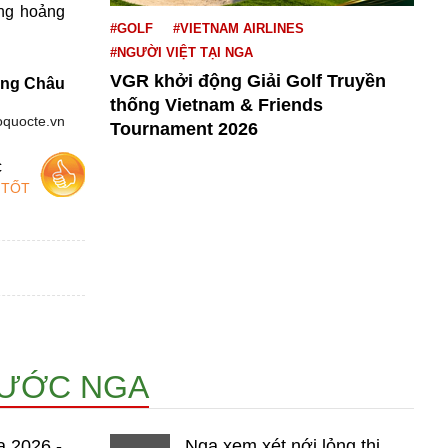
ủng hoảng
#GOLF
#VIETNAM AIRLINES
#NGƯỜI VIỆT TẠI NGA
VGR khởi động Giải Golf Truyền
ng Châu
thống Vietnam & Friends
oquocte.vn
Tournament 2026
c
 TỐT
NƯỚC NGA
a 2026 -
Nga xem xét nới lỏng thị