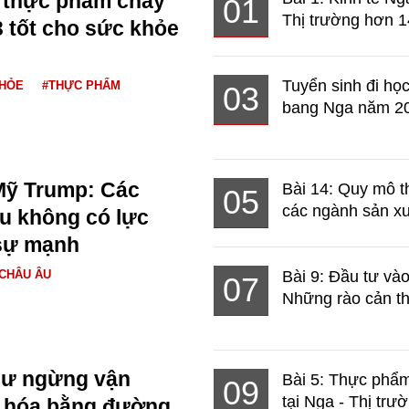
3 thực phẩm chay
01
Thị trường hơn 1
 tốt cho sức khỏe
Tuyển sinh đi học
KHỎE
#THỰC PHẨM
03
bang Nga năm 2
Mỹ Trump: Các
Bài 14: Quy mô t
05
các ngành sản xuấ
u không có lực
sự mạnh
CHÂU ÂU
Bài 9: Đầu tư và
07
Những rào cản th
ư ngừng vận
Bài 5: Thực phẩm
09
tại Nga - Thị trườ
 hóa bằng đường