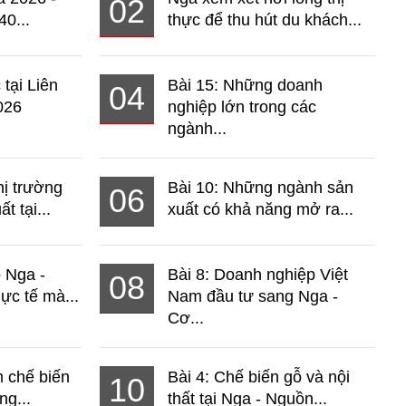
02
40...
thực để thu hút du khách...
 tại Liên
Bài 15: Những doanh
04
026
nghiệp lớn trong các
ngành...
hị trường
Bài 10: Những ngành sản
06
t tại...
xuất có khả năng mở ra...
o Nga -
Bài 8: Doanh nghiệp Việt
08
ực tế mà...
Nam đầu tư sang Nga -
Cơ...
 chế biến
Bài 4: Chế biến gỗ và nội
10
ng...
thất tại Nga - Nguồn...