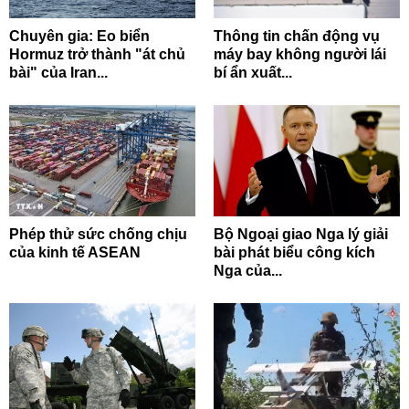
Chuyên gia: Eo biển
Thông tin chấn động vụ
Hormuz trở thành "át chủ
máy bay không người lái
bài" của Iran...
bí ẩn xuất...
Phép thử sức chống chịu
Bộ Ngoại giao Nga lý giải
của kinh tế ASEAN
bài phát biểu công kích
Nga của...