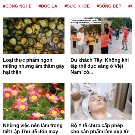
#CÔNG NGHỆ
#ĐỘC LẠ
#SỨC KHỎE
#SỐNG ĐẸP
#Q
Loại thực phẩm ngon
Du khách Tây: Không khí
miệng nhưng âm thầm gây
tập thể dục sáng ở Việt
hại thận
Nam 'có...
Những việc nên làm trong
Bộ Y tế chưa cấp phép
tiết Lập Thu để đón may
cho sản phẩm làm đẹp từ