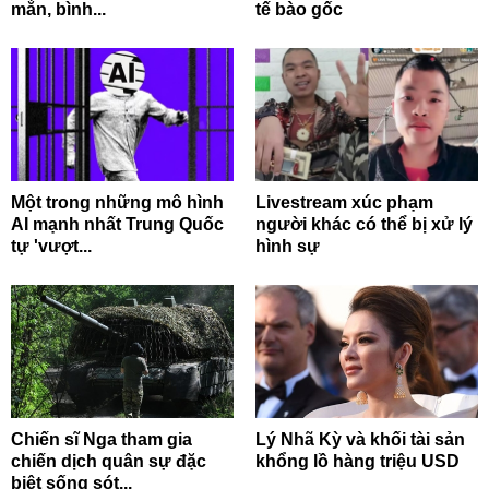
mắn, bình...
tế bào gốc
Một trong những mô hình
Livestream xúc phạm
AI mạnh nhất Trung Quốc
người khác có thể bị xử lý
tự 'vượt...
hình sự
Chiến sĩ Nga tham gia
Lý Nhã Kỳ và khối tài sản
chiến dịch quân sự đặc
khổng lồ hàng triệu USD
biệt sống sót...