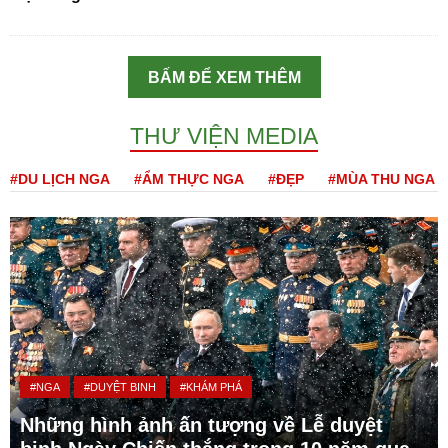
BẤM ĐỂ XEM THÊM
THƯ VIỆN MEDIA
#DU LỊCH NGA
#ẨM THỰC NGA
#ĐẸP
#MÙA THU NGA
#NGA
#DUYỆT BINH
#KHÁM PHÁ
Những hình ảnh ấn tượng về Lễ duyệt