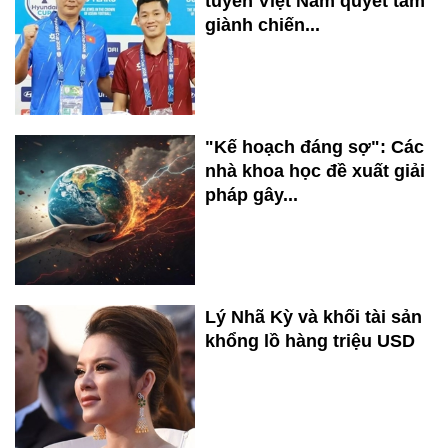
tuyển Việt Nam quyết tâm
giành chiến...
"Kế hoạch đáng sợ": Các
nhà khoa học đề xuất giải
pháp gây...
Lý Nhã Kỳ và khối tài sản
khổng lồ hàng triệu USD