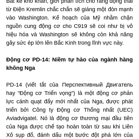
Bất kể khó khăn, giới phân tích cho rằng động thái
từ Điện Kremlin chắc chắn sẽ giáng một đòn mạnh
vào Washington. Kế hoạch của Mỹ nhằm chặn
nguồn cung động cơ cho C919 sẽ coi như bị vô
hiệu hóa và Washington sẽ không còn khả năng
gây sức ép lớn lên Bắc Kinh trong lĩnh vực này.
Động cơ PD-14: Niềm tự hào của ngành hàng
không Nga
PD-14 (viết tắt của Перспективный Двигатель
hay "Động cơ Triển vọng") là một động cơ phản
lực cánh quạt đẩy mới nhất của Nga, được phát
triển bởi Công ty Động cơ Thống nhất (UEC)
Aviadvigatel. Nó là động cơ thương mại đầu tiên
của Nga được chế tạo hoàn toàn từ sau khi Liên
Xô sụp đổ, đánh dấu một bước đột phá lớn của