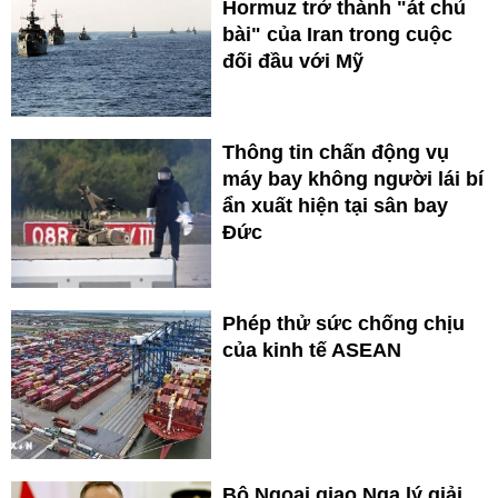
Hormuz trở thành "át chủ
bài" của Iran trong cuộc
đối đầu với Mỹ
Thông tin chấn động vụ
máy bay không người lái bí
ẩn xuất hiện tại sân bay
Đức
Phép thử sức chống chịu
của kinh tế ASEAN
Bộ Ngoại giao Nga lý giải