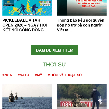
PICKLEBALL VITAR
Thông báo kêu gọi quyên
OPEN 2026 – NGÀY HỘI
góp hỗ trợ bà con người
KẾT NỐI CỘNG ĐỒNG...
Việt tại...
BẤM ĐỂ XEM THÊM
THỜI SỰ
#NGA
#NATO
#MỸ
#TIỀN KỸ THUẬT SỐ