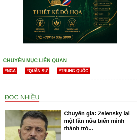
CHUYÊN MỤC LIÊN QUAN
#NGA
#QUÂN SỰ
#TRUNG QUỐC
ĐỌC NHIỀU
Chuyên gia: Zelensky lại
một lần nữa biến mình
thành trò...