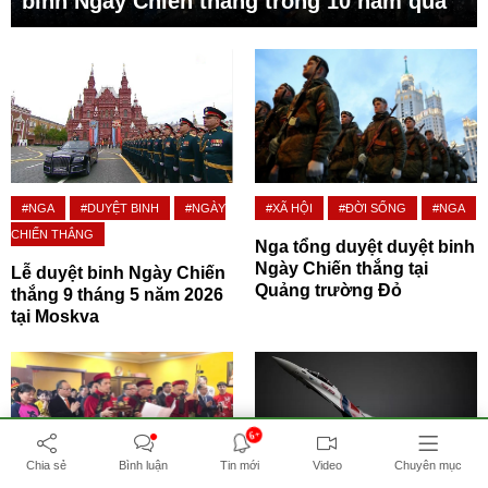
binh Ngày Chiến thắng trong 10 năm qua
#NGA
#DUYỆT BINH
#NGÀY
#XÃ HỘI
#ĐỜI SỐNG
#NGA
CHIẾN THẮNG
Nga tổng duyệt duyệt binh
Ngày Chiến thắng tại
Lễ duyệt binh Ngày Chiến
Quảng trường Đỏ
thắng 9 tháng 5 năm 2026
tại Moskva
6+
Chia sẻ
Bình luận
Tin mới
Video
Chuyên mục