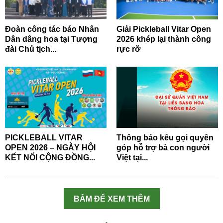
Đoàn công tác báo Nhân
Giải Pickleball Vitar Open
Dân dâng hoa tại Tượng
2026 khép lại thành công
đài Chủ tịch...
rực rỡ
PICKLEBALL VITAR
Thông báo kêu gọi quyên
OPEN 2026 – NGÀY HỘI
góp hỗ trợ bà con người
KẾT NỐI CỘNG ĐỒNG...
Việt tại...
BẤM ĐỂ XEM THÊM