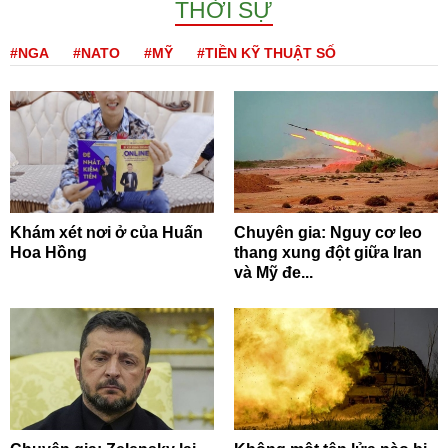
THỜI SỰ
#NGA
#NATO
#MỸ
#TIỀN KỸ THUẬT SỐ
Khám xét nơi ở của Huấn
Chuyên gia: Nguy cơ leo
Hoa Hồng
thang xung đột giữa Iran
và Mỹ đe...