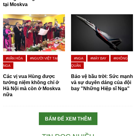
tại Moskva
#VĂN HÓA
#NGƯỜI VIỆT TẠI
#NGA
#MÁY BAY
#KHÔNG
NGA
QUÂN
Các vị vua Hùng được
Bảo vệ bầu trời: Sức mạnh
tưởng niệm không chỉ ở
và sự duyên dáng của đội
Hà Nội mà còn ở Moskva
bay "Những Hiệp sĩ Nga"
nữa
BẤM ĐỂ XEM THÊM