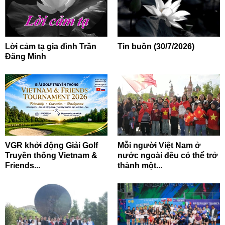
Lời cảm tạ gia đình Trần
Tin buồn (30/7/2026)
Đăng Minh
VGR khởi động Giải Golf
Mỗi người Việt Nam ở
Truyền thống Vietnam &
nước ngoài đều có thể trở
Friends...
thành một...