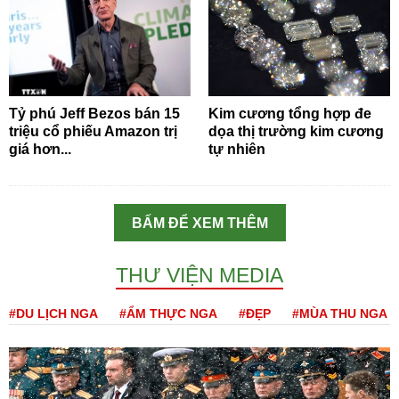
Tỷ phú Jeff Bezos bán 15
Kim cương tổng hợp đe
triệu cổ phiếu Amazon trị
dọa thị trường kim cương
giá hơn...
tự nhiên
BẤM ĐỂ XEM THÊM
THƯ VIỆN MEDIA
#DU LỊCH NGA
#ẨM THỰC NGA
#ĐẸP
#MÙA THU NGA