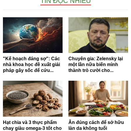
TIN ĐỌC NHIỀU
"Kế hoạch đáng sợ": Các
Chuyên gia: Zelensky lại
nhà khoa học đề xuất giải
một lần nữa biến mình
pháp gây sốc để cứu...
thành trò cười cho...
Hạt chia và 3 thực phẩm
Ăn đúng cách để sở hữu
chay giàu omega-3 tốt cho
làn da không tuổi