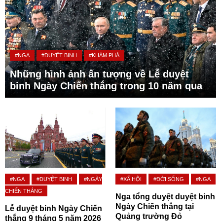
#NGA
#DUYỆT BINH
#KHÁM PHÁ
Những hình ảnh ấn tượng về Lễ duyệt
binh Ngày Chiến thắng trong 10 năm qua
#NGA
#DUYỆT BINH
#NGÀY
#XÃ HỘI
#ĐỜI SỐNG
#NGA
CHIẾN THẮNG
Nga tổng duyệt duyệt binh
Ngày Chiến thắng tại
Lễ duyệt binh Ngày Chiến
Quảng trường Đỏ
thắng 9 tháng 5 năm 2026