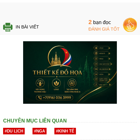
2
bạn đọc
IN BÀI VIẾT
ĐÁNH GIÁ TỐT
CHUYÊN MỤC LIÊN QUAN
#DU LỊCH
#NGA
#KINH TẾ