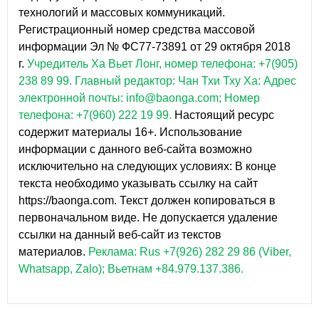
технологий и массовых коммуникаций.
Регистрационный номер средства массовой
информации Эл № ФС77-73891 от 29 октября 2018
г.
Учредитель Ха Вьет Лонг, номер телефона: +7(905)
238 89 99.
Главный редактор: Чан Тхи Тху Ха: Адрес
электронной почты: info@baonga.com; Номер
телефона: +7(960) 222 19 99.
Настоящий ресурс
содержит материалы 16+. Использование
информации с данного веб-сайта возможно
исключительно на следующих условиях: В конце
текста необходимо указывать ссылку на сайт
https://baonga.com. Текст должен копироваться в
первоначальном виде. Не допускается удаление
ссылки на данный веб-сайт из текстов
материалов.
Реклама: Rus +7(926) 282 29 86 (Viber,
Whatsapp, Zalo); Вьетнам +84.979.137.386.