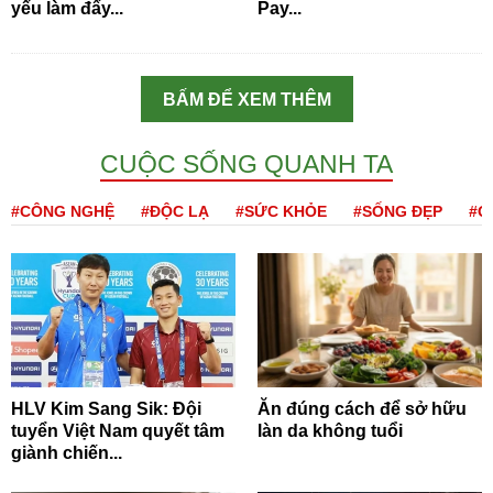
yếu làm đẩy...
Pay...
BẤM ĐỂ XEM THÊM
CUỘC SỐNG QUANH TA
#CÔNG NGHỆ
#ĐỘC LẠ
#SỨC KHỎE
#SỐNG ĐẸP
#Q
HLV Kim Sang Sik: Đội
Ăn đúng cách để sở hữu
tuyển Việt Nam quyết tâm
làn da không tuổi
giành chiến...