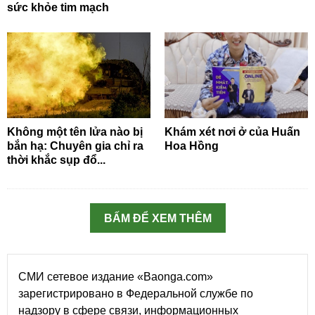
sức khỏe tim mạch
Không một tên lửa nào bị
Khám xét nơi ở của Huấn
bắn hạ: Chuyên gia chỉ ra
Hoa Hồng
thời khắc sụp đổ...
BẤM ĐỂ XEM THÊM
СМИ сетевое издание «Baonga.com»
зарегистрировано в Федеральной службе по
надзору в сфере связи, информационных