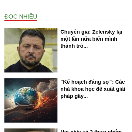
ĐỌC NHIỀU
Chuyên gia: Zelensky lại
một lần nữa biến mình
thành trò...
"Kế hoạch đáng sợ": Các
nhà khoa học đề xuất giải
pháp gây...