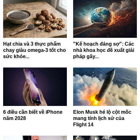
Hạt chia và 3 thực phẩm
"Kế hoạch đáng sợ": Các
chay giàu omega-3 tốt cho
nhà khoa học đề xuất giải
sức khỏe...
pháp gây...
6 điều cần biết về iPhone
Elon Musk hé lộ cột mốc
năm 2028
mang tính lịch sử của
Flight 14