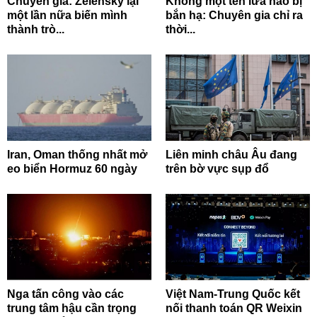
Chuyên gia: Zelensky lại
Không một tên lửa nào bị
một lần nữa biến mình
bắn hạ: Chuyên gia chỉ ra
thành trò...
thời...
Iran, Oman thống nhất mở
Liên minh châu Âu đang
eo biển Hormuz 60 ngày
trên bờ vực sụp đổ
Nga tấn công vào các
Việt Nam-Trung Quốc kết
trung tâm hậu cần trọng
nối thanh toán QR Weixin