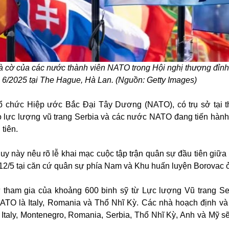
 cờ của các nước thành viên NATO trong Hội nghị thượng đỉ
 6/2025 tại The Hague, Hà Lan. (Nguồn: Getty Images)
ổ chức Hiệp ước Bắc Đại Tây Dương (NATO), có trụ sở tại 
báo lực lượng vũ trang Serbia và các nước NATO đang tiến hành
tiên.
uy này nêu rõ lễ khai mạc cuộc tập trận quân sự đầu tiên giữ
 12/5 tại căn cứ quân sự phía Nam và Khu huấn luyện Borovac 
ự tham gia của khoảng 600 binh sỹ từ Lực lượng Vũ trang Se
ATO là Italy, Romania và Thổ Nhĩ Kỳ. Các nhà hoạch định và
Italy, Montenegro, Romania, Serbia, Thổ Nhĩ Kỳ, Anh và Mỹ sẽ