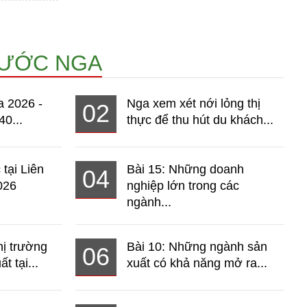
NƯỚC NGA
a 2026 -
Nga xem xét nới lỏng thị
02
40...
thực để thu hút du khách...
 tại Liên
Bài 15: Những doanh
04
026
nghiệp lớn trong các
ngành...
hị trường
Bài 10: Những ngành sản
06
t tại...
xuất có khả năng mở ra...