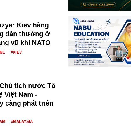
zya: Kiev hàng
ng dân thường ở
ằng vũ khí NATO
INE
#KIEV
 Chủ tịch nước Tô
 Việt Nam -
y càng phát triển
NAM
#MALAYSIA