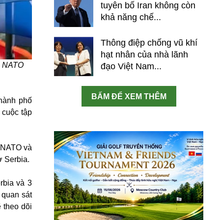
tuyên bố Iran không còn
khả năng chế...
Thông điệp chống vũ khí
hạt nhân của nhà lãnh
nh NATO
đạo Việt Nam...
BẤM ĐỂ XEM THÊM
thành phố
 cuộc tập
a NATO và
ở Serbia.
rbia và 3
 quan sát
 theo dõi