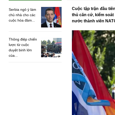
Cuộc tập trận đầu tiê
Serbia ngỏ ý làm
thủ căn cứ, kiểm soát
chủ nhà cho các
cuộc hòa đàm...
nước thành viên NAT
Thông điệp chiến
lược từ cuộc
duyệt binh lớn
của...
An ninh
Anh
Australia
Amazon
Army Games
Apple