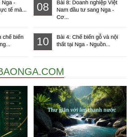
o Nga -
Bài 8: Doanh nghiệp Việt
08
ực tế mà...
Nam đầu tư sang Nga -
Cơ...
 chế biến
Bài 4: Chế biến gỗ và nội
10
ng...
thất tại Nga - Nguồn...
BAONGA.COM