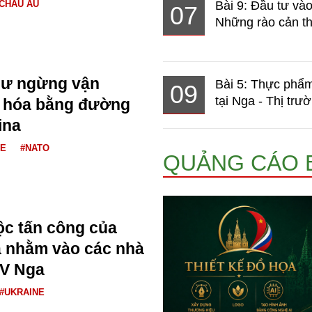
CHÂU ÂU
Bài 9: Đầu tư và
07
Những rào cản th
ư ngừng vận
Bài 5: Thực phẩm
09
tại Nga - Thị trườ
 hóa bằng đường
ina
NE
#NATO
QUẢNG CÁO 
uộc tấn công của
a nhằm vào các nhà
AV Nga
#UKRAINE