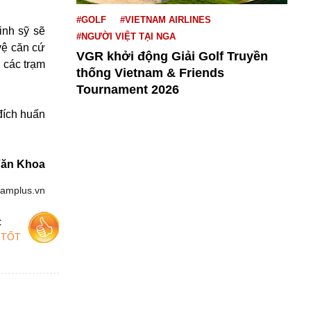
#GOLF
#VIETNAM AIRLINES
inh sỹ sẽ
#NGƯỜI VIỆT TẠI NGA
vệ căn cứ
VGR khởi động Giải Golf Truyền
 các trạm
thống Vietnam & Friends
Tournament 2026
ích huấn
ăn Khoa
namplus.vn
c
 TỐT