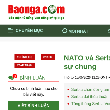
CHUYÊN MỤC
MỚI NHẤT
Trang chủ
Blockcha
Điểm tin chính
Dịch Covi
NATO và Serbi
#CHÍNH TRỊ
#NATO
Cộng đồng
Thông ti
sự chung
#TẬP TRẬN
Cuộc sống quanh ta
Khám phá
Quảng cáo
Chính trị
0
BÌNH LUẬN
Thứ tư 13/05/2026
12:29
GMT +
Chưa có bình luận nào cho
Serbia chặn đứng âm
bài viết này.
Serbia đạt thỏa thuậ
Tổng thống Serbia Vuc
VIẾT BÌNH LUẬN