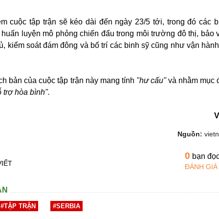
m cuộc tập trận sẽ kéo dài đến ngày 23/5 tới, trong đó các b
 huấn luyện mô phỏng chiến đấu trong môi trường đô thị, bảo 
hủ, kiểm soát đám đông và bố trí các binh sỹ cũng như vận hành
ịch bản của cuộc tập trận này mang tính
"hư cấu"
và nhằm mục đ
 trợ hòa bình".
V
Nguồn:
viet
0
bạn đọ
VIẾT
ĐÁNH GIÁ
AN
#TẬP TRẬN
#SERBIA