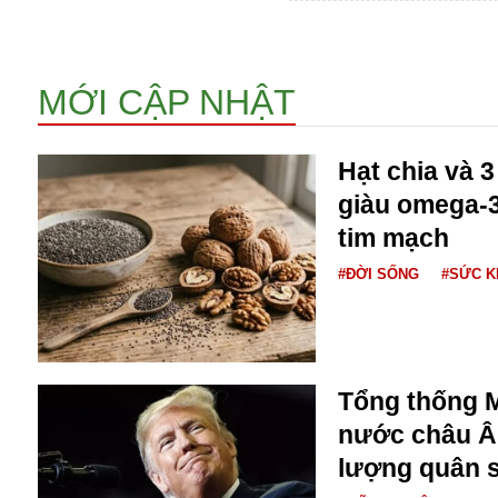
Buôn bán ở Nga
Bộ Quốc phòng
Bác Hồ
MỚI CẬP NHẬT
Bộ Y tế
Bão tuyết
Bệnh viện
Hạt chia và 
Bản quyền
giàu omega-3
Bảo tàng
tim mạch
Blockchain
Bộ Ngoại giao
#ĐỜI SỐNG
#SỨC 
Bình Dương
Biển Đen
Boeing
Bình Định
Bulgaria
Tổng thống 
Biến chủng
nước châu Â
Baikal
lượng quân 
Bakhmut