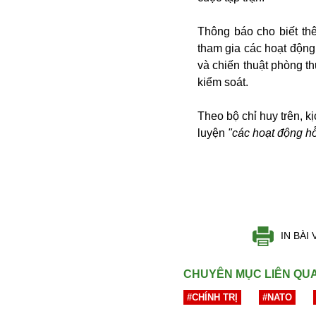
Thông báo cho biết thê
tham gia các hoạt động
và chiến thuật phòng t
kiểm soát.
Theo bộ chỉ huy trên, k
luyện
"các hoạt động hỗ
Bói toán
Bóng đá
Bill Gates
BĐS
Bí ẩn
Bitcoin
IN BÀI 
Bamboo Airways
Báo Nga có gì?
CHUYÊN MỤC LIÊN QU
Biển Đông
Barrack Obama
#CHÍNH TRỊ
#NATO
Bắc Kinh