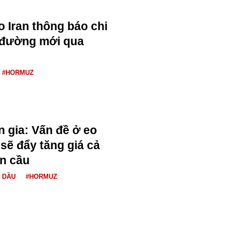
o Iran thông báo chi
n đường mới qua
#HORMUZ
n gia: Vấn đề ở eo
sẽ đẩy tăng giá cả
n cầu
Á DẦU
#HORMUZ