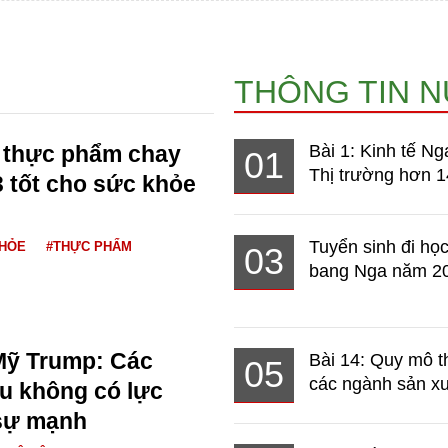
THÔNG TIN 
3 thực phẩm chay
Bài 1: Kinh tế Ng
01
Thị trường hơn 1
 tốt cho sức khỏe
Tuyển sinh đi học
KHỎE
#THỰC PHẨM
03
bang Nga năm 2
Mỹ Trump: Các
Bài 14: Quy mô t
05
các ngành sản xuấ
u không có lực
sự mạnh