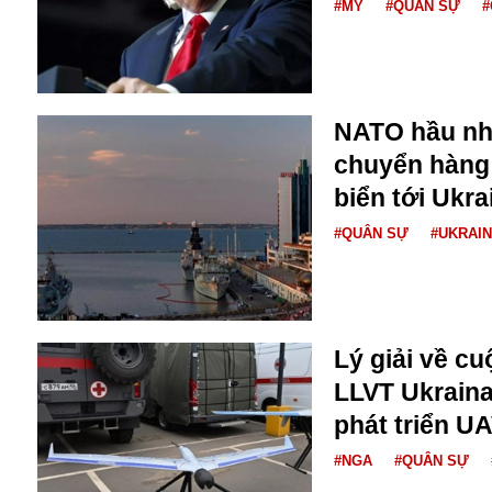
Bulagria
#MỸ
#QUÂN SỰ
#
Crimea
Chính trị
NATO hầu nh
Công nghệ
chuyển hàng
Chuyện hay
biển tới Ukra
Chuyện lạ
Cuộc sống quanh ta
#QUÂN SỰ
#UKRAI
Casino
Chiến tranh thương mại
Chi hội phụ nữ TTTM Mátxcơva
Chính trị Nga
Lý giải về c
Chợ Vòm
LLVT Ukrain
Cảnh sát
Cấm bay
phát triển U
Cao tốc
#NGA
#QUÂN SỰ
Canada