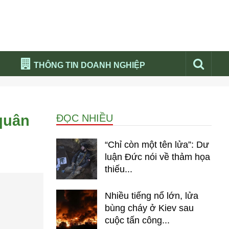
THÔNG TIN DOANH NGHIỆP
Đừng bỏ lỡ
Nổi bật báo nga
 quân
ĐỌC NHIỀU
Thư viện media
Phân tích thị trường Nga 2026
“Chỉ còn một tên lửa”: Dư
luận Đức nói về thảm họa
thiếu...
Nhiều tiếng nổ lớn, lửa
bùng cháy ở Kiev sau
cuộc tấn công...