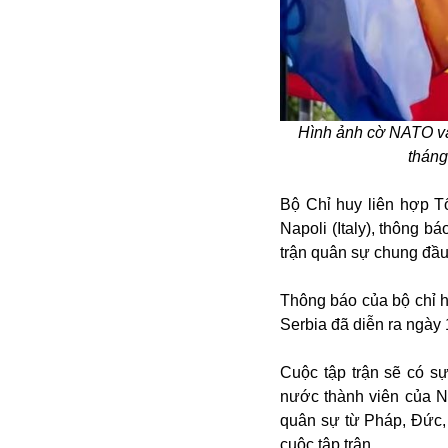
Alibaba
Angela Merkel
Aeroflot
ASEAN
Argentina
Hình ảnh cờ NATO và
Ai
tháng
Azovstal
Bộ Chỉ huy liên hợp T
Napoli (Italy), thông 
trận quân sự chung đầu 
Thông báo của bộ chỉ h
Serbia đã diễn ra ngày
Cuộc tập trận sẽ có s
nước thành viên của N
quân sự từ Pháp, Đức, 
cuộc tập trận.