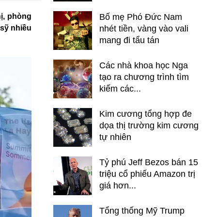
hị, phòng
Bố mẹ Phó Đức Nam
 sỹ nhiều
nhét tiền, vàng vào vali
mang đi tẩu tán
Các nhà khoa học Nga
tạo ra chương trình tìm
kiếm các...
Kim cương tổng hợp đe
dọa thị trường kim cương
tự nhiên
Tỷ phú Jeff Bezos bán 15
triệu cổ phiếu Amazon trị
giá hơn...
Tổng thống Mỹ Trump