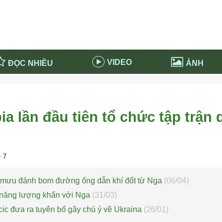
VIDEO
ĐỌC NHIỀU
ẢNH
in và ứng dụng
Tiêu điểm Covid-19
d-19 tại Nga
Thời sự
a lần đầu tiên tổ chức tập trận
n nước Nga
NABU EDUCATION
 nước Nga
Tử vi hàng ngày
 Nga - Việt Nam
Phân tích chính trị
 7
 mưu đánh bom đường ống dẫn khí đốt từ Nga
(06/04)
n năng lượng khẩn với Nga
(31/03)
ic đưa ra tuyên bố gây chú ý về Ukraina
(26/01)