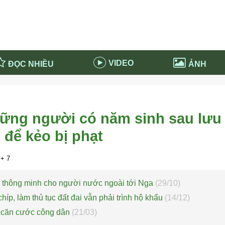
VIDEO
ĐỌC NHIỀU
ẢNH
in và ứng dụng
Tiêu điểm Covid-19
d-19 tại Nga
Thời sự
ững người có năm sinh sau lưu 
n nước Nga
NABU EDUCATION
 để kẻo bị phạt
 nước Nga
Tử vi hàng ngày
 Nga - Việt Nam
Phân tích chính trị
+ 7
 thông minh cho người nước ngoài tới Nga
(29/10)
íp, làm thủ tục đất đai vẫn phải trình hộ khẩu
(14/12)
hẻ căn cước công dân
(21/03)