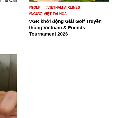
ại thẻ Căn
#GOLF
#VIETNAM AIRLINES
#NGƯỜI VIỆT TẠI NGA
VGR khởi động Giải Golf Truyền
thống Vietnam & Friends
Tournament 2026