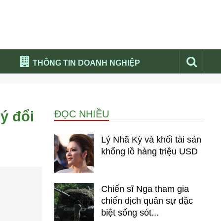
THÔNG TIN DOANH NGHIỆP
Đừng bỏ lỡ
Nổi bật báo nga
ý đổi
ĐỌC NHIỀU
Thư viện media
Phân tích thị trường Nga 2026
Lý Nhã Kỳ và khối tài sản
khổng lồ hàng triệu USD
Chiến sĩ Nga tham gia
chiến dịch quân sự đặc
biệt sống sót...