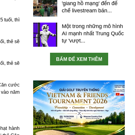
'giang hồ mạng' đến đế
chế livestream bán...
tuổi, thì
Một trong những mô hình
AI mạnh nhất Trung Quốc
tự 'vượt...
i, thẻ sẽ
BẤM ĐỂ XEM THÊM
i, thẻ sẽ
 Căn cước
i vào năm
phạt hành