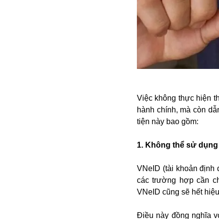
Buôn bán ở Nga
Bộ Quốc phòng
Bác Hồ
Bộ Y tế
Bão tuyết
Bệnh viện
Bản quyền
Bảo tàng
Việc không thực hiện t
Blockchain
hành chính, mà còn dẫn
Bộ Ngoại giao
tiện này bao gồm:
Bình Dương
Biển Đen
1. Không thể sử dụng
Boeing
Bình Định
VNeID (tài khoản định 
Bulgaria
các trường hợp cần ch
Biến chủng
VNeID cũng sẽ hết hiệu
Baikal
Bakhmut
Điều này đồng nghĩa v