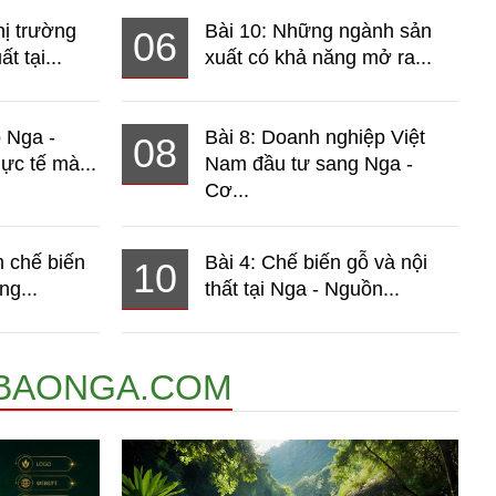
hị trường
Bài 10: Những ngành sản
06
t tại...
xuất có khả năng mở ra...
o Nga -
Bài 8: Doanh nghiệp Việt
08
ực tế mà...
Nam đầu tư sang Nga -
Cơ...
 chế biến
Bài 4: Chế biến gỗ và nội
10
ng...
thất tại Nga - Nguồn...
BAONGA.COM