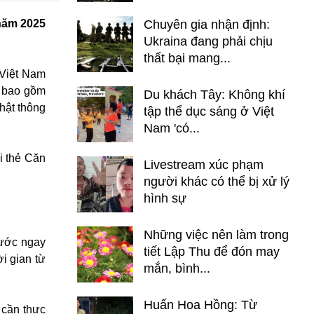
 năm 2025
Chuyên gia nhận định:
Ukraina đang phải chịu
thất bại mang...
 Việt Nam
, bao gồm
Du khách Tây: Không khí
hật thông
tập thể dục sáng ở Việt
Nam 'có...
i thẻ Căn
Livestream xúc phạm
người khác có thể bị xử lý
hình sự
Những việc nên làm trong
cước ngay
tiết Lập Thu để đón may
i gian từ
mắn, bình...
Huấn Hoa Hồng: Từ
 cần thực