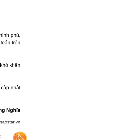
hính phủ,
 toán trên
 khó khăn
 cập nhật
ng Nghĩa
saostar.vn
c