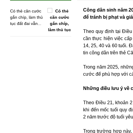
Công dân sinh năm 20
Có thẻ căn cước
để tránh bị phạt và gi
gắn chíp, làm thủ
tục đất đai vẫn...
Theo quy định tại Điề
cần thực hiện việc cấ
14, 25, 40 và 60 tuổi. 
tin công dân trên thẻ C
Trong năm 2025, những
cước để phù hợp với cá
Những điều lưu ý về c
An ninh
Anh
Theo Điều 21, khoản 2
Australia
khi đến mốc tuổi quy đị
Amazon
2 năm trước độ tuổi yêu
Army Games
Apple
Trong trường hợp này, 