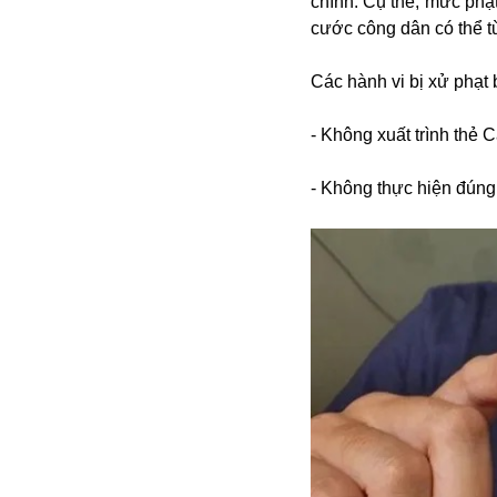
chính. Cụ thể, mức phạt
cước công dân có thể 
Các hành vi bị xử phạt
- Không xuất trình thẻ 
- Không thực hiện đúng 
Bói toán
Bóng đá
Bill Gates
BĐS
Bí ẩn
Bitcoin
Bamboo Airways
Báo Nga có gì?
Biển Đông
Barrack Obama
Bắc Kinh