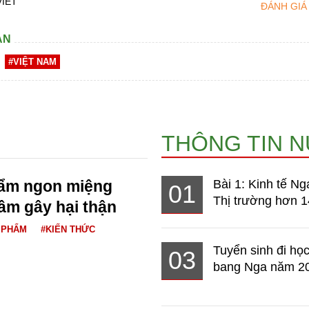
VIẾT
ĐÁNH GIÁ
AN
#VIỆT NAM
THÔNG TIN 
hẩm ngon miệng
Bài 1: Kinh tế Ng
01
Thị trường hơn 1
ầm gây hại thận
 PHẨM
#KIẾN THỨC
Tuyển sinh đi học
03
bang Nga năm 2