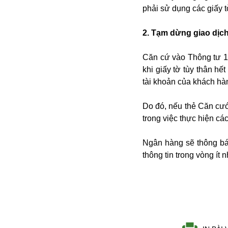
Bulagria
phải sử dụng các giấy t
2. Tạm dừng giao dịc
Crimea
Căn cứ vào Thông tư 1
Chính trị
khi giấy tờ tùy thân hế
Công nghệ
tài khoản của khách hà
Chuyện hay
Chuyện lạ
Do đó, nếu thẻ Căn cư
Cuộc sống quanh ta
trong việc thực hiện các
Casino
Chiến tranh thương mại
Ngân hàng sẽ thông báo
Chi hội phụ nữ TTTM Mátxcơva
thông tin trong vòng ít 
Chính trị Nga
Chợ Vòm
Cảnh sát
Cấm bay
Cao tốc
Canada