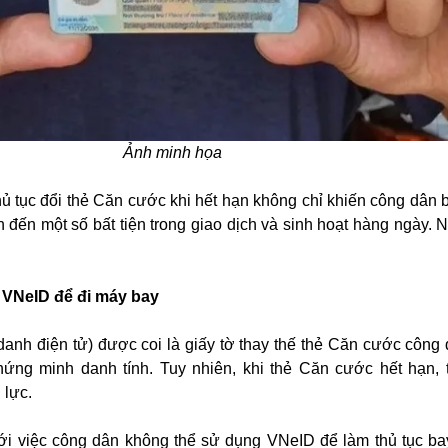
Ảnh minh họa
hủ tục đổi thẻ Căn cước khi hết hạn không chỉ khiến công dân b
 đến một số bất tiện trong giao dịch và sinh hoạt hàng ngày. 
 VNeID để đi máy bay
danh điện tử) được coi là giấy tờ thay thế thẻ Căn cước công 
ứng minh danh tính. Tuy nhiên, khi thẻ Căn cước hết hạn, 
 lực.
ới việc công dân không thể sử dụng VNeID để làm thủ tục b