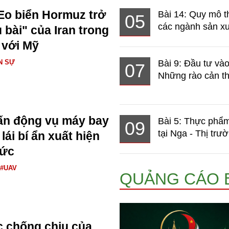
Eo biển Hormuz trở
Bài 14: Quy mô t
05
các ngành sản xuấ
 bài" của Iran trong
 với Mỹ
N SỰ
Bài 9: Đầu tư và
07
Những rào cản th
ấn động vụ máy bay
Bài 5: Thực phẩm
09
tại Nga - Thị trườ
ái bí ẩn xuất hiện
Đức
#UAV
QUẢNG CÁO 
 chống chịu của