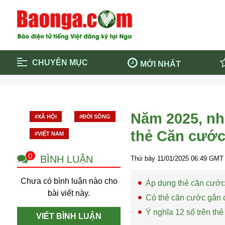
CHUYÊN MỤC
MỚI NHẤT
Trang chủ
Blockcha
Điểm tin chính
Dịch Covi
Năm 2025, nh
#XÃ HỘI
#ĐỜI SỐNG
Cộng đồng
Thông ti
thẻ Căn cước
#VIỆT NAM
Cuộc sống quanh ta
Khám phá
Quảng cáo
Chính trị
0
BÌNH LUẬN
Thứ bảy 11/01/2025
06:49
GMT 
Chưa có bình luận nào cho
Áp dụng thẻ căn cước
bài viết này.
Có thẻ căn cước gắn ch
Ý nghĩa 12 số trên t
VIẾT BÌNH LUẬN