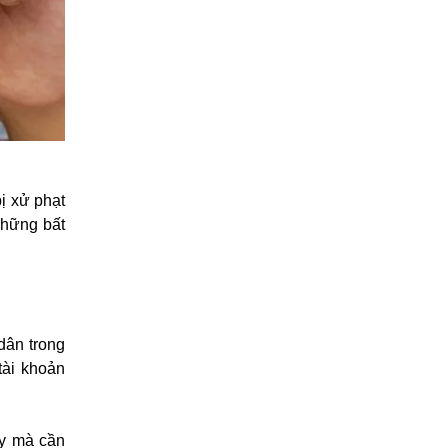
ị xử phạt
Những bất
dân trong
tài khoản
ay mà cần