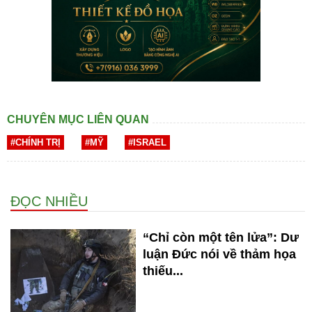
CHUYÊN MỤC LIÊN QUAN
#CHÍNH TRỊ
#MỸ
#ISRAEL
ĐỌC NHIỀU
“Chỉ còn một tên lửa”: Dư
luận Đức nói về thảm họa
thiếu...