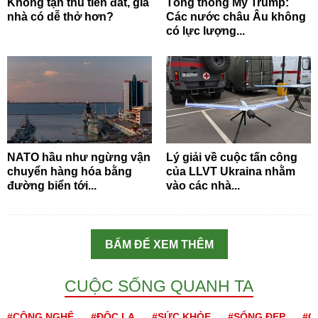
Không tận thu tiền đất, giá
Tổng thống Mỹ Trump:
nhà có dễ thở hơn?
Các nước châu Âu không
có lực lượng...
NATO hầu như ngừng vận
Lý giải về cuộc tấn công
chuyển hàng hóa bằng
của LLVT Ukraina nhằm
đường biển tới...
vào các nhà...
BẤM ĐỂ XEM THÊM
CUỘC SỐNG QUANH TA
#CÔNG NGHỆ
#ĐỘC LẠ
#SỨC KHỎE
#SỐNG ĐẸP
#Q