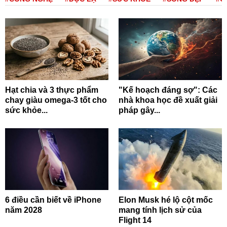
Hạt chia và 3 thực phẩm
"Kế hoạch đáng sợ": Các
chay giàu omega-3 tốt cho
nhà khoa học đề xuất giải
sức khỏe...
pháp gây...
6 điều cần biết về iPhone
Elon Musk hé lộ cột mốc
năm 2028
mang tính lịch sử của
Flight 14