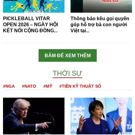
PICKLEBALL VITAR
Thông báo kêu gọi quyên
OPEN 2026 – NGÀY HỘI
góp hỗ trợ bà con người
KẾT NỐI CỘNG ĐỒNG...
Việt tại...
BẤM ĐỂ XEM THÊM
THỜI SỰ
#NGA
#NATO
#MỸ
#TIỀN KỸ THUẬT SỐ