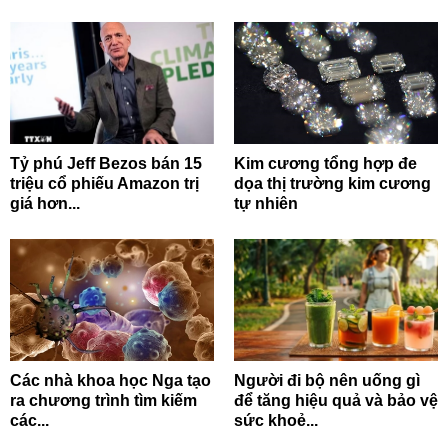
Tỷ phú Jeff Bezos bán 15
Kim cương tổng hợp đe
triệu cổ phiếu Amazon trị
dọa thị trường kim cương
giá hơn...
tự nhiên
Các nhà khoa học Nga tạo
Người đi bộ nên uống gì
ra chương trình tìm kiếm
để tăng hiệu quả và bảo vệ
các...
sức khoẻ...