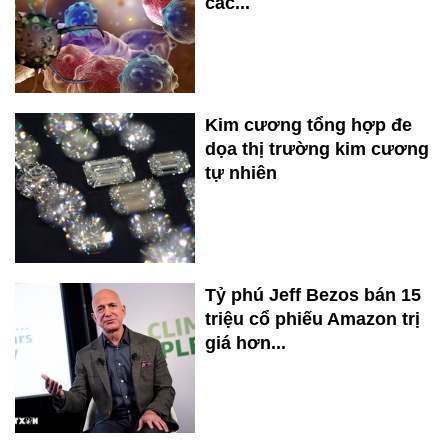
các...
Kim cương tổng hợp đe
dọa thị trường kim cương
tự nhiên
Tỷ phú Jeff Bezos bán 15
triệu cổ phiếu Amazon trị
giá hơn...