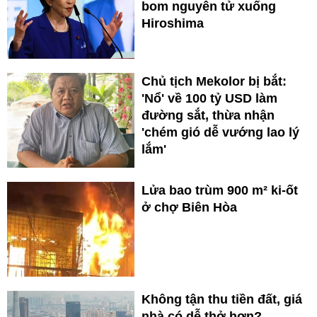
bom nguyên tử xuống
Hiroshima
Chủ tịch Mekolor bị bắt:
'Nổ' về 100 tỷ USD làm
đường sắt, thừa nhận
'chém gió dễ vướng lao lý
lắm'
Lửa bao trùm 900 m² ki-ốt
ở chợ Biên Hòa
Không tận thu tiền đất, giá
nhà có dễ thở hơn?