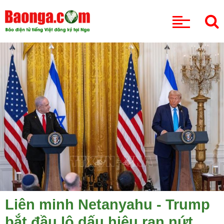
CHUYÊN MỤC
Liên minh Netanyahu - Trump
bắt đầu lộ dấu hiệu rạn nứt