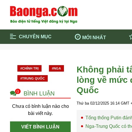
CHUYÊN MỤC
MỚI NHẤT
Trang chủ
Blockcha
Điểm tin chính
Dịch Covi
Không phải t
#CHÍNH TRỊ
#NGA
Cộng đồng
Thông ti
lòng về mức 
#TRUNG QUỐC
Cuộc sống quanh ta
Khám phá
Quốc
Quảng cáo
Chính trị
0
BÌNH LUẬN
Thứ ba 02/12/2025
16:14
GMT +
Chưa có bình luận nào cho
bài viết này.
Tổng thống Putin đán
Nga-Trung Quốc có thể
VIẾT BÌNH LUẬN