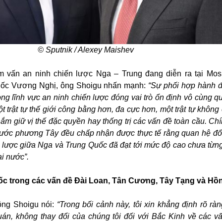
© Sputnik / Alexey Maishev
am vấn an ninh chiến lược Nga – Trung đang diễn ra tại Mo
uốc Vương Nghị, ông Shoigu nhấn mạnh:
“Sự phối hợp hành 
ng lĩnh vực an ninh chiến lược đóng vai trò ổn định vô cùng qu
 trật tự thế giới công bằng hơn, đa cực hơn, một trật tự không
ắm giữ vị thế đặc quyền hay thống trị các vấn đề toàn cầu. Chí
nước phương Tây đều chấp nhận được thực tế rằng quan hệ đối
n lược giữa Nga và Trung Quốc đã đạt tới mức độ cao chưa từng
ai nước”.
c trong các vấn đề Đài Loan, Tân Cương, Tây Tạng và H
ông Shoigu nói:
“Trong bối cảnh này, tôi xin khẳng định rõ ràn
uán, không thay đổi của chúng tôi đối với Bắc Kinh về các v