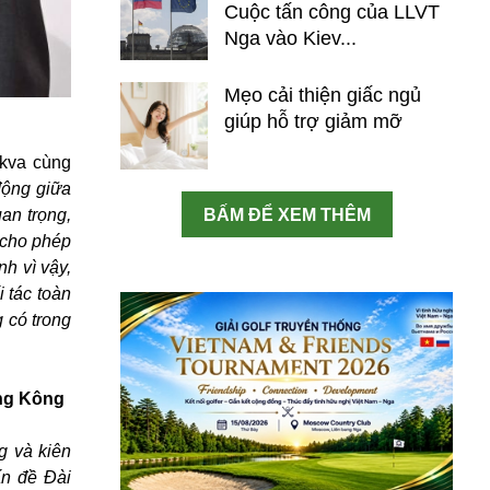
Cuộc tấn công của LLVT
Nga vào Kiev...
Mẹo cải thiện giấc ngủ
giúp hỗ trợ giảm mỡ
skva cùng
động giữa
an trọng,
BẤM ĐỂ XEM THÊM
 cho phép
nh vì vậy,
 tác toàn
 có trong
ồng Kông
g và kiên
ấn đề Đài