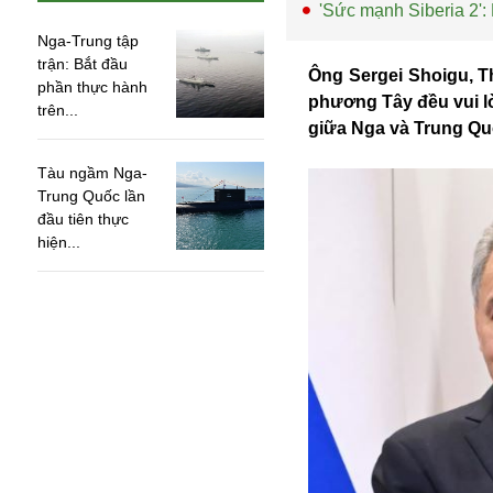
'Sức mạnh Siberia 2':
Nga-Trung tập
trận: Bắt đầu
Ông Sergei Shoigu, T
phần thực hành
phương Tây đều vui lò
trên...
giữa Nga và Trung Qu
Tàu ngầm Nga-
Trung Quốc lần
đầu tiên thực
hiện...
An ninh
Anh
Australia
Amazon
Army Games
Apple