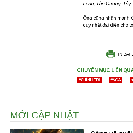
Loan, Tân Cương, Tây 
Ông cũng nhấn mạnh C
duy nhất đại diện cho t
IN BÀI 
Bói toán
Bóng đá
CHUYÊN MỤC LIÊN QU
Bill Gates
#CHÍNH TRỊ
#NGA
BĐS
Bí ẩn
Bitcoin
Bamboo Airways
Báo Nga có gì?
MỚI CẬP NHẬT
Biển Đông
Barrack Obama
Bắc Kinh