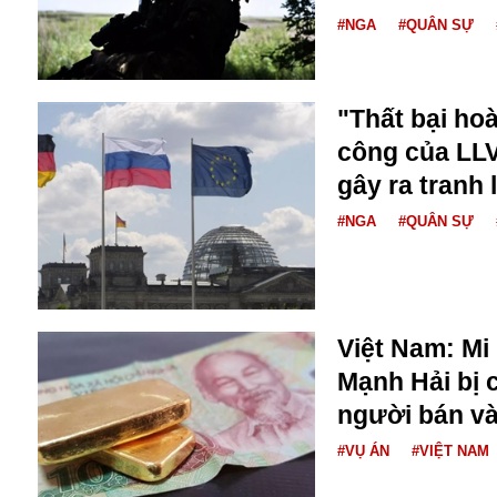
Dịch vụ
#NGA
#QUÂN SỰ
Diego Maradona
Di cư
Facebook
Dòng chảy phương Bắc 1
FED
Dải Gaza
"Thất bại ho
Fansipan
F0
công của LL
FLC
gây ra tranh 
F-16
#NGA
#QUÂN SỰ
Việt Nam: Mi
Mạnh Hải bị c
Gương sáng
người bán và
Golf
#VỤ ÁN
#VIỆT NAM
Giáng sinh
GDP