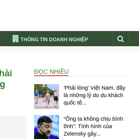
THÔNG TIN DOANH NGHIỆP
Đừng bỏ lỡ
Nổi bật báo nga
hài
ĐỌC NHIỀU
Thư viện media
ng
Phân tích thị trường Nga 2026
'Phải lòng' Việt Nam, đây
là những lý do du khách
quốc tế...
“Ông ta không chịu bình
tĩnh”: Tình hình của
Zelensky gây...