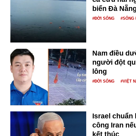
Bulagria
biển Đà Nẵn
#ĐỜI SỐNG
#SỐNG 
Crimea
Chính trị
Công nghệ
Chuyện hay
Nam điều dư
Chuyện lạ
người đột qu
Cuộc sống quanh ta
lông
Casino
Chiến tranh thương mại
#ĐỜI SỐNG
#VIỆT 
Chi hội phụ nữ TTTM Mátxcơva
Chính trị Nga
Chợ Vòm
Cảnh sát
Israel chuẩn 
Cấm bay
Cao tốc
công Iran nế
Canada
kết thúc