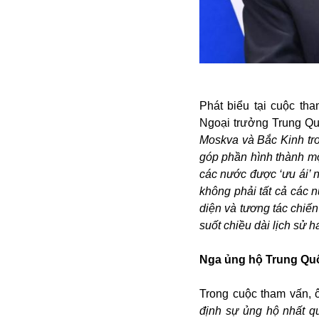
Alibaba
Angela Merkel
Aeroflot
ASEAN
Argentina
Ai
Phát biểu tại cuộc th
Azovstal
Ngoại trưởng Trung Q
Moskva và Bắc Kinh tro
góp phần hình thành một
các nước được ‘ưu ái’ n
không phải tất cả các 
diện và tương tác chiế
suốt chiều dài lịch sử h
Nga ủng hộ Trung Quố
Trong cuộc tham vấn, 
định sự ủng hộ nhất q