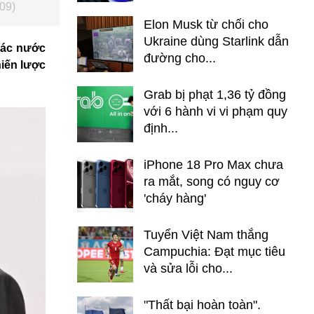
/09)
Elon Musk từ chối cho
Ukraine dùng Starlink dẫn
 các nước
đường cho...
hiến lược
Grab bị phạt 1,36 tỷ đồng
với 6 hành vi vi phạm quy
định...
iPhone 18 Pro Max chưa
ra mắt, song có nguy cơ
'cháy hàng'
Tuyển Việt Nam thắng
Campuchia: Đạt mục tiêu
và sửa lỗi cho...
"Thất bại hoàn toàn".