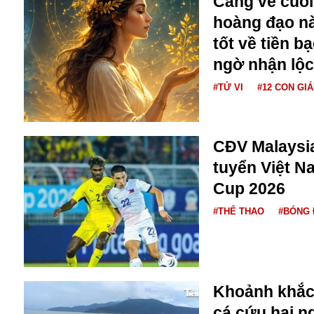
Càng về cuối
Buôn bán ở Nga
hoàng đạo nà
Bộ Quốc phòng
tốt về tiền b
Bác Hồ
ngờ nhận lộc
Bộ Y tế
Bão tuyết
#TỬ VI
#12 CON GI
Bệnh viện
Bản quyền
Bảo tàng
CĐV Malaysi
Blockchain
tuyển Việt N
Bộ Ngoại giao
Bình Dương
Cup 2026
Biển Đen
#THỂ THAO
#BÓNG 
Boeing
Bình Định
Bulgaria
Biến chủng
Baikal
Khoảnh khắc 
Bakhmut
cá cứu hai ng