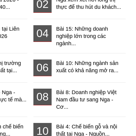
02
40...
thực để thu hút du khách...
 tại Liên
Bài 15: Những doanh
04
026
nghiệp lớn trong các
ngành...
hị trường
Bài 10: Những ngành sản
06
t tại...
xuất có khả năng mở ra...
o Nga -
Bài 8: Doanh nghiệp Việt
08
ực tế mà...
Nam đầu tư sang Nga -
Cơ...
 chế biến
Bài 4: Chế biến gỗ và nội
10
ng...
thất tại Nga - Nguồn...