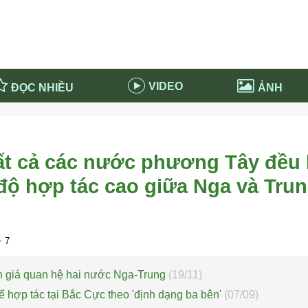
VIDEO
ĐỌC NHIỀU
ẢNH
in và ứng dụng
Tiêu điểm Covid-19
d-19 tại Nga
Thời sự
ất cả các nước phương Tây đều 
n nước Nga
NABU EDUCATION
độ hợp tác cao giữa Nga và Tru
 nước Nga
Tử vi hàng ngày
 Nga - Việt Nam
Phân tích chính trị
 7
h giá quan hệ hai nước Nga-Trung
(19/11)
 hợp tác tại Bắc Cực theo 'định dạng ba bên'
(07/09)