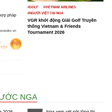
#GOLF
#VIETNAM AIRLINES
#NGƯỜI VIỆT TẠI NGA
hợp pháp
VGR khởi động Giải Golf Truyền
thống Vietnam & Friends
kevesko.vn
Tournament 2026
c
 TỐT
NƯỚC NGA
a 2026 -
Nga xem xét nới lỏng thị