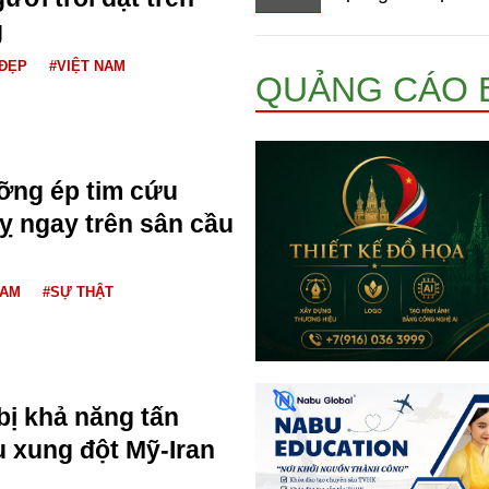
g
ĐẸP
#VIỆT NAM
QUẢNG CÁO 
ỡng ép tim cứu
ỵ ngay trên sân cầu
NAM
#SỰ THẬT
bị khả năng tấn
u xung đột Mỹ-Iran