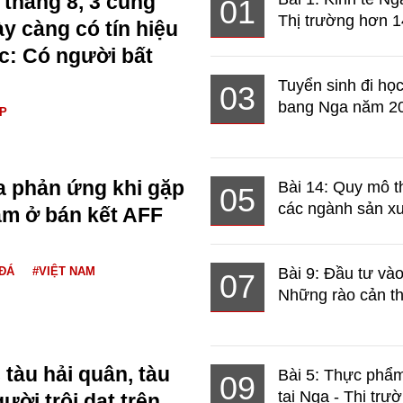
 tháng 8, 3 cung
01
Thị trường hơn 1
y càng có tín hiệu
ạc: Có người bất
Tuyển sinh đi học
03
bang Nga năm 2
ÁP
a phản ứng khi gặp
Bài 14: Quy mô t
05
các ngành sản xuấ
am ở bán kết AFF
ĐÁ
#VIỆT NAM
Bài 9: Đầu tư và
07
Những rào cản th
tàu hải quân, tàu
Bài 5: Thực phẩm
09
tại Nga - Thị trườ
ười trôi dạt trên