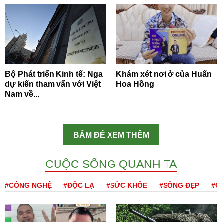
Bộ Phát triển Kinh tế: Nga
Khám xét nơi ở của Huấn
dự kiến tham vấn với Việt
Hoa Hồng
Nam về...
BẤM ĐỂ XEM THÊM
CUỘC SỐNG QUANH TA
#CÔNG NGHỆ
#ĐỘC LẠ
#SỨC KHỎE
#SỐNG ĐẸP
#Q