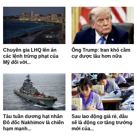
Chuyên gia LHQ lên án
Ông Trump: Iran khó cầm
các lệnh trừng phạt của
cự được lâu hơn nữa
Mỹ đối với...
Tàu tuần dương hạt nhân
Sau lao động giá rẻ, đâu
Đô đốc Nakhimov là chiến
sẽ là động cơ tăng trưởng
hạm mạnh...
mới của...