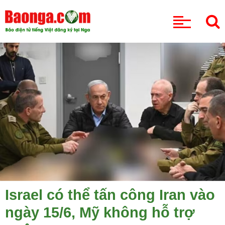
CHUYÊN MỤC
Israel có thể tấn công Iran vào
ngày 15/6, Mỹ không hỗ trợ