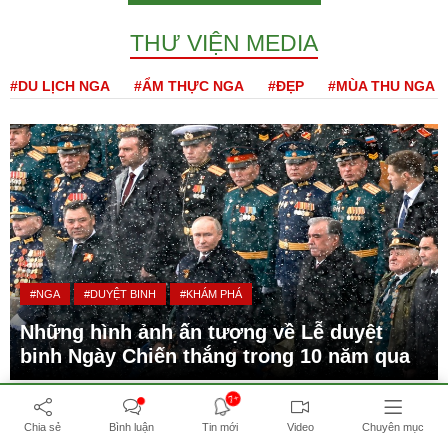
THƯ VIỆN MEDIA
#DU LỊCH NGA
#ẨM THỰC NGA
#ĐẸP
#MÙA THU NGA
#NGA
#DUYỆT BINH
#KHÁM PHÁ
Những hình ảnh ấn tượng về Lễ duyệt
binh Ngày Chiến thắng trong 10 năm qua
7+
Chia sẻ
Bình luận
Tin mới
Video
Chuyên mục