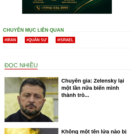
CHUYÊN MỤC LIÊN QUAN
#IRAN
#QUÂN SỰ
#ISRAEL
ĐỌC NHIỀU
Chuyên gia: Zelensky lại
một lần nữa biến mình
thành trò...
Không một tên lửa nào bị