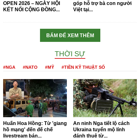
OPEN 2026 – NGÀY HỘI
góp hỗ trợ bà con người
KẾT NỐI CỘNG ĐỒNG...
Việt tại...
BẤM ĐỂ XEM THÊM
THỜI SỰ
#NGA
#NATO
#MỸ
#TIỀN KỸ THUẬT SỐ
Huấn Hoa Hồng: Từ 'giang
An ninh Nga tiết lộ cách
hồ mạng' đến đế chế
Ukraina tuyển mộ lính
livestream bán...
đánh thuê từ...