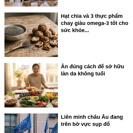
Hạt chia và 3 thực phẩm
chay giàu omega-3 tốt cho
sức khỏe...
Ăn đúng cách để sở hữu
làn da không tuổi
Liên minh châu Âu đang
trên bờ vực sụp đổ