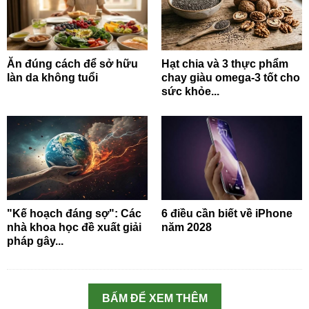
Ăn đúng cách để sở hữu
Hạt chia và 3 thực phẩm
làn da không tuổi
chay giàu omega-3 tốt cho
sức khỏe...
"Kế hoạch đáng sợ": Các
6 điều cần biết về iPhone
nhà khoa học đề xuất giải
năm 2028
pháp gây...
BẤM ĐỂ XEM THÊM