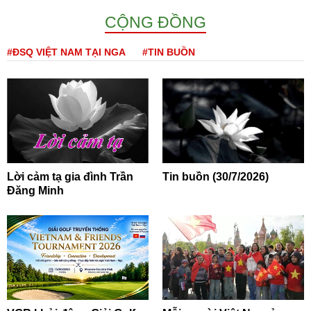
CỘNG ĐỒNG
#ĐSQ VIỆT NAM TẠI NGA
#TIN BUỒN
Lời cảm tạ gia đình Trần
Tin buồn (30/7/2026)
Đăng Minh