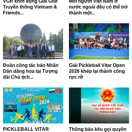
VGR khởi động Giải Golf
Mỗi người Việt Nam ở
Truyền thống Vietnam &
nước ngoài đều có thể trở
Friends...
thành một...
Đoàn công tác báo Nhân
Giải Pickleball Vitar Open
Dân dâng hoa tại Tượng
2026 khép lại thành công
đài Chủ tịch...
rực rỡ
PICKLEBALL VITAR
Thông báo kêu gọi quyên