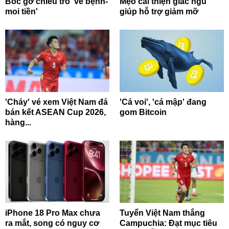
Bóc gỡ chiêu trò 'vẽ bệnh-
Mẹo cải thiện giấc ngủ
moi tiền'
giúp hỗ trợ giảm mỡ
'Cháy' vé xem Việt Nam đá
'Cá voi', 'cá mập' đang
bán kết ASEAN Cup 2026,
gom Bitcoin
hàng...
iPhone 18 Pro Max chưa
Tuyển Việt Nam thắng
ra mắt, song có nguy cơ
Campuchia: Đạt mục tiêu