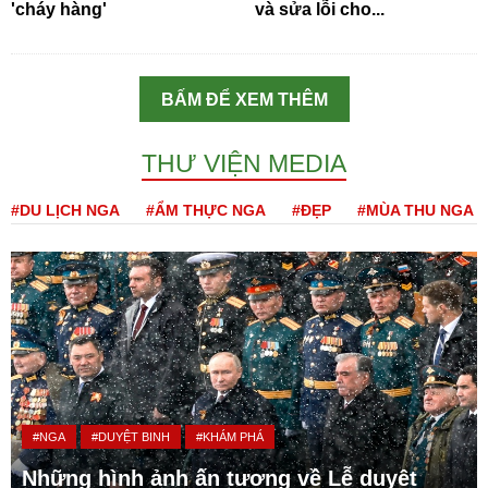
'cháy hàng'
và sửa lỗi cho...
BẤM ĐỂ XEM THÊM
THƯ VIỆN MEDIA
#DU LỊCH NGA
#ẨM THỰC NGA
#ĐẸP
#MÙA THU NGA
#NGA
#DUYỆT BINH
#KHÁM PHÁ
Những hình ảnh ấn tượng về Lễ duyệt