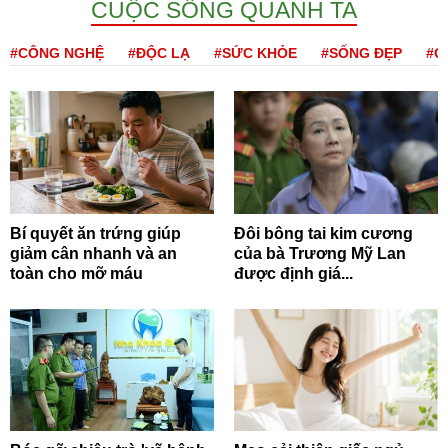
CUỘC SỐNG QUANH TA
#CÔNG NGHỆ
#ĐỘC LẠ
#SỨC KHỎE
#SỐNG ĐẸP
#Q
Bí quyết ăn trứng giúp
Đôi bông tai kim cương
giảm cân nhanh và an
của bà Trương Mỹ Lan
toàn cho mỡ máu
được định giá...