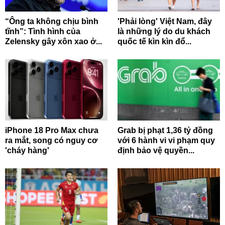
“Ông ta không chịu bình
'Phải lòng' Việt Nam, đây
tĩnh”: Tình hình của
là những lý do du khách
Zelensky gây xôn xao ở...
quốc tế kìn kìn đổ...
iPhone 18 Pro Max chưa
Grab bị phạt 1,36 tỷ đồng
ra mắt, song có nguy cơ
với 6 hành vi vi phạm quy
'cháy hàng'
định bảo vệ quyền...