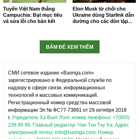
Tuyển Việt Nam thắng
Elon Musk từ chối cho
Campuchia: Đạt mục tiêu
Ukraine dùng Starlink dẫn
và sửa lỗi cho bán kết
đường cho các đòn tập...
BẤM ĐỂ XEM THÊM
СМИ сетевое издание «Baonga.com»
зарегистрировано в Федеральной службе по
надзору в сфере связи, информационных
технологий и массовых коммуникаций.
Регистрационный номер средства массовой
информации Эл № ФС77-73891 от 29 октября 2018
г.
Учредитель Ха Вьет Лонг, номер телефона: +7(905)
238 89 99.
Главный редактор: Чан Тхи Тху Ха: Адрес
электронной почты: info@baonga.com; Номер