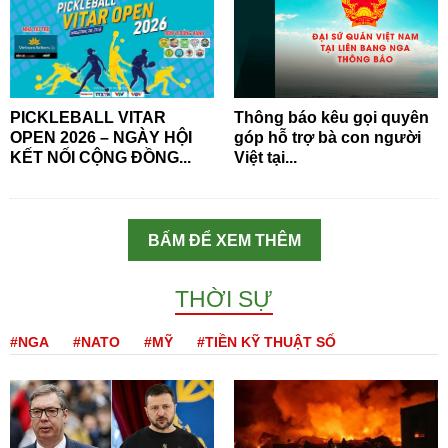
PICKLEBALL VITAR
Thông báo kêu gọi quyên
OPEN 2026 – NGÀY HỘI
góp hỗ trợ bà con người
KẾT NỐI CỘNG ĐỒNG...
Việt tại...
BẤM ĐỂ XEM THÊM
THỜI SỰ
#NGA
#NATO
#MỸ
#TIỀN KỸ THUẬT SỐ