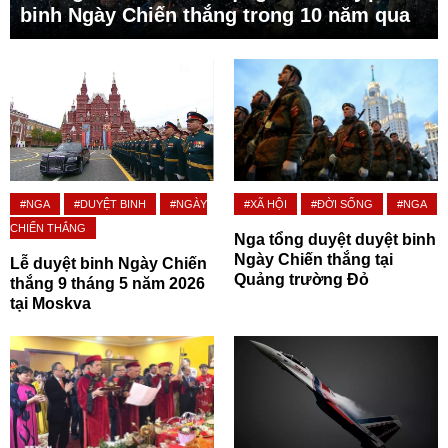
binh Ngày Chiến thắng trong 10 năm qua
#NGA
#DUYỆT BINH
#NGÀY
#XÃ HỘI
#ĐỜI SỐNG
#NGA
CHIẾN THẮNG
Nga tổng duyệt duyệt binh
Ngày Chiến thắng tại
Lễ duyệt binh Ngày Chiến
Quảng trường Đỏ
thắng 9 tháng 5 năm 2026
tại Moskva