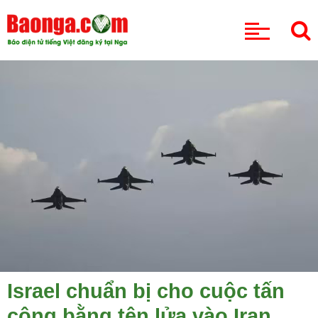
CHUYÊN MỤC
Israel chuẩn bị cho cuộc tấn
công bằng tên lửa vào Iran