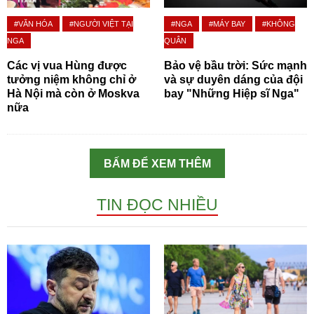
#VĂN HÓA
#NGƯỜI VIỆT TẠI
#NGA
#MÁY BAY
#KHÔNG
NGA
QUÂN
Các vị vua Hùng được
Bảo vệ bầu trời: Sức mạnh
tưởng niệm không chỉ ở
và sự duyên dáng của đội
Hà Nội mà còn ở Moskva
bay "Những Hiệp sĩ Nga"
nữa
BẤM ĐỂ XEM THÊM
TIN ĐỌC NHIỀU