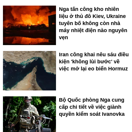
Nga tấn công kho nhiên
liệu ở thủ đô Kiev, Ukraine
tuyên bố không còn nhà
máy nhiệt điện nào nguyên
vẹn
Iran công khai nêu sáu điều
kiện 'không lùi bước' về
việc mở lại eo biển Hormuz
Bộ Quốc phòng Nga cung
cấp chi tiết về việc giành
quyền kiểm soát Ivanovka