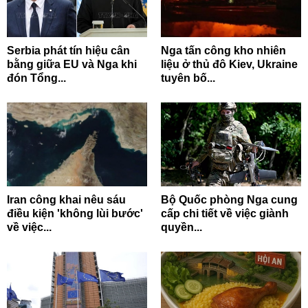
Serbia phát tín hiệu cân
Nga tấn công kho nhiên
bằng giữa EU và Nga khi
liệu ở thủ đô Kiev, Ukraine
đón Tổng...
tuyên bố...
Iran công khai nêu sáu
Bộ Quốc phòng Nga cung
điều kiện 'không lùi bước'
cấp chi tiết về việc giành
về việc...
quyền...