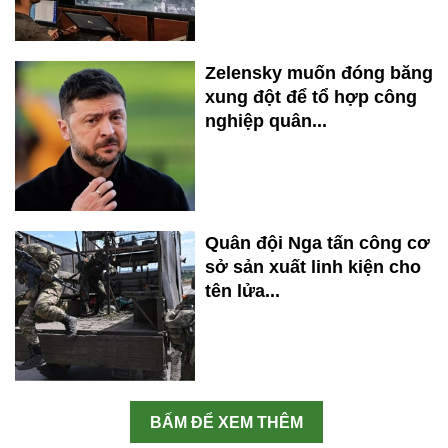
Zelensky muốn đóng băng
xung đột để tổ hợp công
nghiệp quân...
Quân đội Nga tấn công cơ
sở sản xuất linh kiện cho
tên lửa...
BẤM ĐỂ XEM THÊM