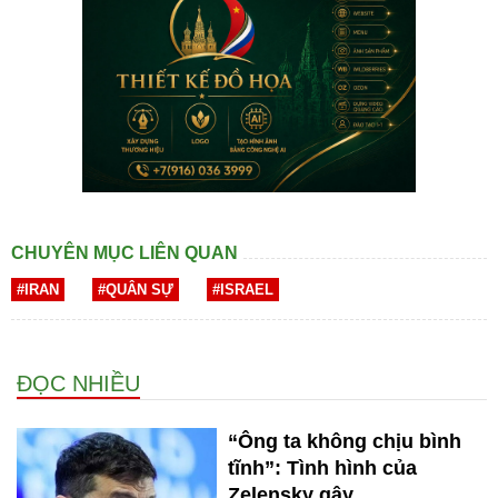
CHUYÊN MỤC LIÊN QUAN
#IRAN
#QUÂN SỰ
#ISRAEL
ĐỌC NHIỀU
“Ông ta không chịu bình
tĩnh”: Tình hình của
Zelensky gây...