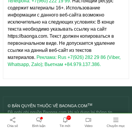
телефона: +7(960) 222 19 99.
Настоящий ресурс
содержит материалы 16+. Использование
информации с данного веб-сайта возможно
исключительно на следующих условиях: В конце
текста необходимо указывать ссылку на сайт
https://baonga.com. Текст должен копироваться в
первоначальном виде. Не допускается удаление
ссылки на данный веб-сайт из текстов
материалов.
Реклама: Rus +7(926) 282 29 86 (Viber,
Whatsapp, Zalo); Вьетнам +84.979.137.386.
TM
© BẢN QUYỀN THUỘC VỀ BAONGA.COM
Đề nghị ghi nguồn Baonga.com khi sử dụng lại thông tin
7+
LIÊN HỆ QUẢNG CÁO TẠI NGA
Chia sẻ
Bình luận
Tin mới
Video
Chuyên mục
Điện thoại: +7(960) 222 1999