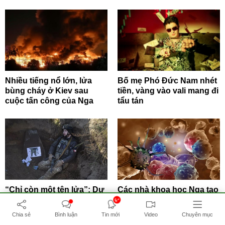
Nhiều tiếng nổ lớn, lửa
Bố mẹ Phó Đức Nam nhét
bùng cháy ở Kiev sau
tiền, vàng vào vali mang đi
cuộc tấn công của Nga
tẩu tán
“Chỉ còn một tên lửa”: Dư
Các nhà khoa học Nga tạo
luận Đức nói về thảm họa
ra chương trình tìm kiếm
6+
thiếu tên lửa...
các tế bào liên...
Chia sẻ
Bình luận
Tin mới
Video
Chuyên mục