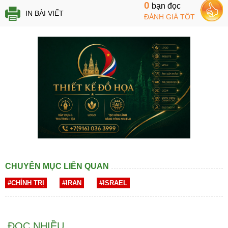
0
bạn đọc
IN BÀI VIẾT
ĐÁNH GIÁ TỐT
CHUYÊN MỤC LIÊN QUAN
#CHÍNH TRỊ
#IRAN
#ISRAEL
ĐỌC NHIỀU