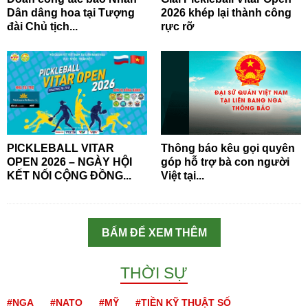
Dân dâng hoa tại Tượng
2026 khép lại thành công
đài Chủ tịch...
rực rỡ
PICKLEBALL VITAR
Thông báo kêu gọi quyên
OPEN 2026 – NGÀY HỘI
góp hỗ trợ bà con người
KẾT NỐI CỘNG ĐỒNG...
Việt tại...
BẤM ĐỂ XEM THÊM
THỜI SỰ
#NGA
#NATO
#MỸ
#TIỀN KỸ THUẬT SỐ