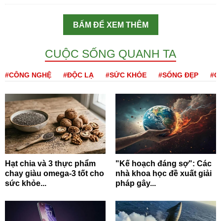
BẤM ĐỂ XEM THÊM
CUỘC SỐNG QUANH TA
#CÔNG NGHỆ
#ĐỘC LẠ
#SỨC KHỎE
#SỐNG ĐẸP
#Q
Hạt chia và 3 thực phẩm
"Kế hoạch đáng sợ": Các
chay giàu omega-3 tốt cho
nhà khoa học đề xuất giải
sức khỏe...
pháp gây...