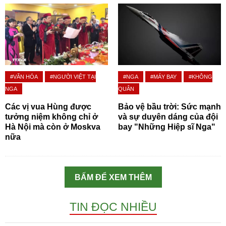
#VĂN HÓA
#NGƯỜI VIỆT TẠI
#NGA
#MÁY BAY
#KHÔNG
NGA
QUÂN
Các vị vua Hùng được
Bảo vệ bầu trời: Sức mạnh
tưởng niệm không chỉ ở
và sự duyên dáng của đội
Hà Nội mà còn ở Moskva
bay "Những Hiệp sĩ Nga"
nữa
BẤM ĐỂ XEM THÊM
TIN ĐỌC NHIỀU