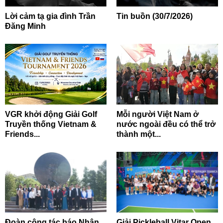
Lời cảm tạ gia đình Trần
Tin buồn (30/7/2026)
Đăng Minh
VGR khởi động Giải Golf
Mỗi người Việt Nam ở
Truyền thống Vietnam &
nước ngoài đều có thể trở
Friends...
thành một...
Đoàn công tác báo Nhân
Giải Pickleball Vitar Open