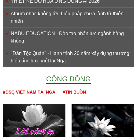
THIẾT KẾ ĐỒ HỌA ỨNG DỤNG AI 2026
Album nhạc không lời: Liệu pháp chữa lành từ thiên
nhiên
NABU EDUCATION - Đào tạo nhân lực ngành hàng
không
''Dân Tộc Quán'' - Hành trình 20 năm xây dựng thương
hiệu ẩm thực Việt tại Nga
CỘNG ĐỒNG
#ĐSQ VIỆT NAM TẠI NGA
#TIN BUỒN