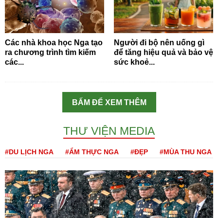
Các nhà khoa học Nga tạo
Người đi bộ nên uống gì
ra chương trình tìm kiếm
để tăng hiệu quả và bảo vệ
các...
sức khoẻ...
BẤM ĐỂ XEM THÊM
THƯ VIỆN MEDIA
#DU LỊCH NGA
#ẨM THỰC NGA
#ĐẸP
#MÙA THU NGA