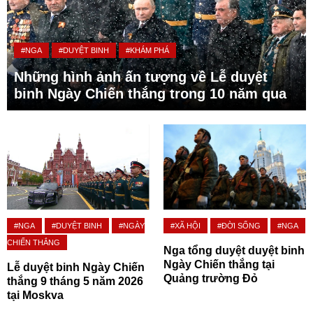
#NGA
#DUYỆT BINH
#KHÁM PHÁ
Những hình ảnh ấn tượng về Lễ duyệt
binh Ngày Chiến thắng trong 10 năm qua
#NGA
#DUYỆT BINH
#NGÀY
#XÃ HỘI
#ĐỜI SỐNG
#NGA
CHIẾN THẮNG
Nga tổng duyệt duyệt binh
Ngày Chiến thắng tại
Lễ duyệt binh Ngày Chiến
Quảng trường Đỏ
thắng 9 tháng 5 năm 2026
tại Moskva