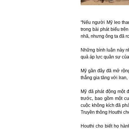
Alibaba
Angela Merkel
Aeroflot
“Nếu người Mỹ leo than
ASEAN
trong bài phát biểu trê
Argentina
nhã, nhưng ông ta đã r
Ai
Azovstal
Những bình luận này nh
quả áp lực quân sự của
Mỹ gần đây đã mở rộng
thẳng gia tăng với Iran
Mỹ đã phát động một đ
trước, bao gồm một cu
cuộc không kích đã phá
Truyền thông Houthi ch
Houthi cho biết họ hàn