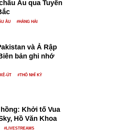
 châu Âu qua Tuyến
Bắc
ÂU ÂU
#HÀNG HẢI
Pakistan và Ả Rập
 Biên bản ghi nhớ
 XÊ-ÚT
#THỔ NHĨ KỲ
hồng: Khởi tố Vua
Sky, Hồ Văn Khoa
#LIVESTREAMS