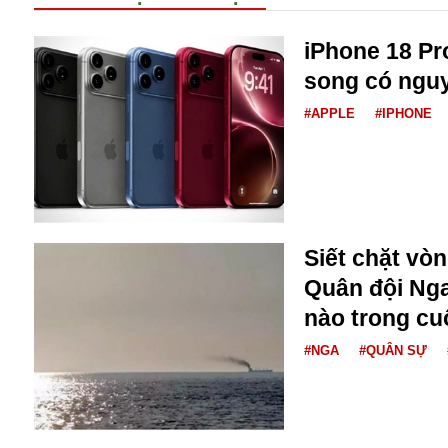
Buôn bán ở Nga
Bộ Quốc phòng
iPhone 18 Pr
Bác Hồ
song có nguy
Bộ Y tế
#APPLE
#IPHONE
Bão tuyết
Bệnh viện
Bản quyền
Bảo tàng
Blockchain
Bộ Ngoại giao
Siết chặt vò
Bình Dương
Quân đội Nga
Biển Đen
Boeing
nào trong cu
Bình Định
#NGA
#QUÂN SỰ
Bulgaria
Biến chủng
Baikal
Bakhmut