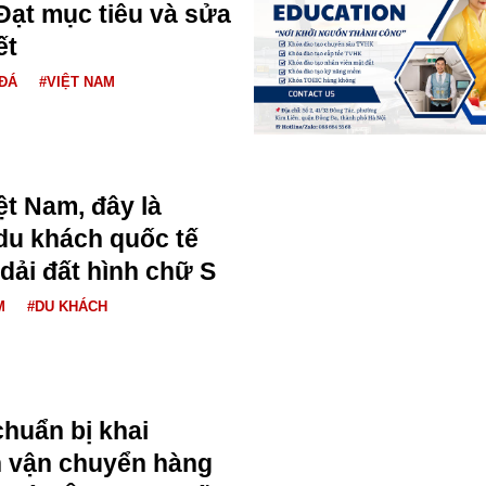
ạt mục tiêu và sửa
ết
ĐÁ
#VIỆT NAM
iệt Nam, đây là
du khách quốc tế
 dải đất hình chữ S
M
#DU KHÁCH
huẩn bị khai
n vận chuyển hàng