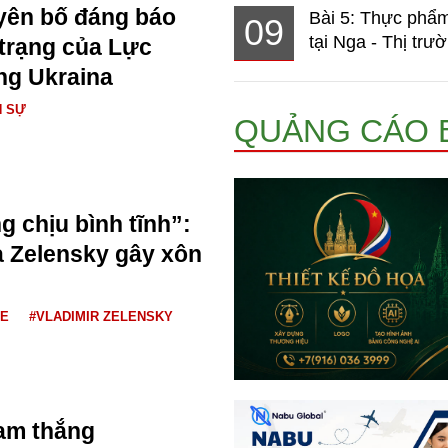
yên bố đáng báo
Bài 5: Thực phẩm
09
tại Nga - Thị trườ
 trạng của Lực
ng Ukraina
N SỰ
QUẢNG CÁO 
g chịu bình tĩnh”:
a Zelensky gây xôn
NE
#VLADIMIR ZELENSKY
am thắng