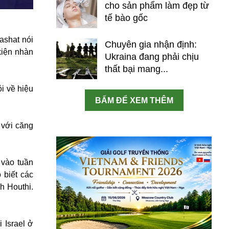
cho sản phẩm làm đẹp từ
tế bào gốc
ashat nói
Chuyên gia nhận định:
kiện nhàn
Ukraina đang phải chịu
thất bại mang...
i về hiệu
BẤM ĐỂ XEM THÊM
 với căng
 vào tuần
 biết các
h Houthi.
 Israel ở