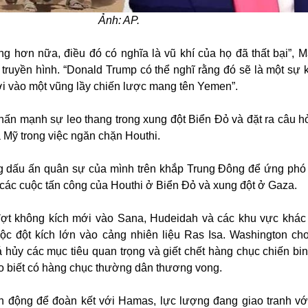
Ảnh: AP.
g hơn nữa, điều đó có nghĩa là vũ khí của họ đã thất bại”, M
n truyền hình. “Donald Trump có thể nghĩ rằng đó sẽ là một sự 
ơi vào một vũng lầy chiến lược mang tên Yemen”.
ấn mạnh sự leo thang trong xung đột Biển Đỏ và đặt ra câu hỏ
 Mỹ trong việc ngăn chặn Houthi.
 dấu ấn quân sự của mình trên khắp Trung Đông để ứng phó
, các cuộc tấn công của Houthi ở Biển Đỏ và xung đột ở Gaza.
ợt không kích mới vào Sana, Hudeidah và các khu vực khác
ộc đột kích lớn vào cảng nhiên liệu Ras Isa. Washington cho
 hủy các mục tiêu quan trọng và giết chết hàng chục chiến bin
o biết có hàng chục thường dân thương vong.
h động để đoàn kết với Hamas, lực lượng đang giao tranh với