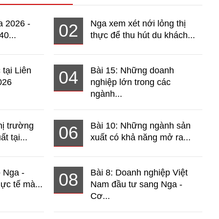
a 2026 -
Nga xem xét nới lỏng thị
02
40...
thực để thu hút du khách...
 tại Liên
Bài 15: Những doanh
04
026
nghiệp lớn trong các
ngành...
hị trường
Bài 10: Những ngành sản
06
t tại...
xuất có khả năng mở ra...
o Nga -
Bài 8: Doanh nghiệp Việt
08
ực tế mà...
Nam đầu tư sang Nga -
Cơ...