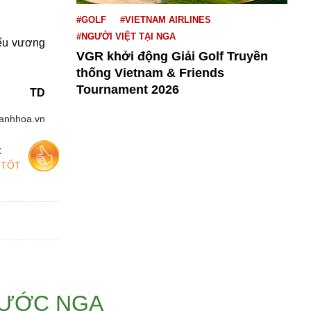
#GOLF
#VIETNAM AIRLINES
#NGƯỜI VIỆT TẠI NGA
ểu vương
VGR khởi động Giải Golf Truyền
thống Vietnam & Friends
Tournament 2026
TD
hanhhoa.vn
c
 TỐT
NƯỚC NGA