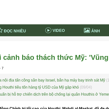
VIDEO
ĐỌC NHIỀU
ẢNH
in và ứng dụng
Tiêu điểm Covid-19
d-19 tại Nga
Thời sự
i cảnh báo thách thức Mỹ: 'Vũng 
n nước Nga
NABU EDUCATION
 nước Nga
Tử vi hàng ngày
 7
 Nga - Việt Nam
Phân tích chính trị
 nội địa tấn công sân bay Israel, bắn hạ máy bay trinh sát Mỹ
(
g Houthi tiêu tốn hàng tỷ USD của Mỹ gặp khó
(09/04)
ẩn bị hỗ trợ chiến dịch trên bộ chống lại quân Houthis ở Yem
ng Chính trị tối cao của Houthi, Mahdi al-Mashat, đã đe d