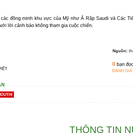
 các đồng minh khu vực của Mỹ như Ả Rập Saudi và Các Ti
với lời cảnh báo không tham gia cuộc chiến.
Nguồn:
t
0
bạn đọ
VIẾT
ĐÁNH GIÁ
AN
HOUTHI
THÔNG TIN 