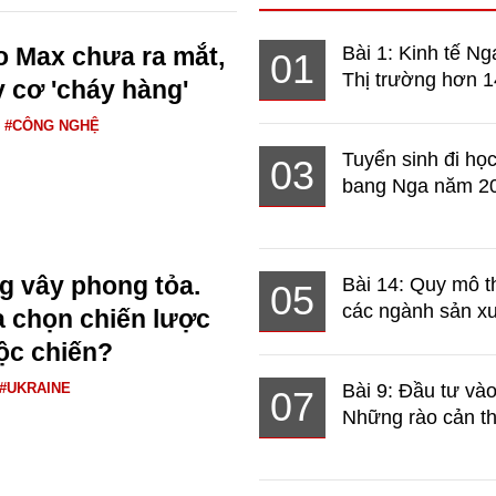
o Max chưa ra mắt,
Bài 1: Kinh tế Ng
01
Thị trường hơn 1
 cơ 'cháy hàng'
#CÔNG NGHỆ
Tuyển sinh đi học
03
bang Nga năm 2
ng vây phong tỏa.
Bài 14: Quy mô t
05
các ngành sản xuấ
 chọn chiến lược
ộc chiến?
#UKRAINE
Bài 9: Đầu tư và
07
Những rào cản th