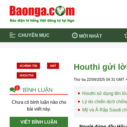
CHUYÊN MỤC
MỚI NHẤT
Trang chủ
Blockcha
Điểm tin chính
Dịch Covi
Houthi gửi lờ
#CHÍNH TRỊ
#MỸ
Cộng đồng
Thông ti
#HOUTHI
Cuộc sống quanh ta
Khám phá
Thứ ba 22/04/2025
04:31
GMT +
Quảng cáo
Chính trị
0
BÌNH LUẬN
Houthi sử dụng tên lửa
Lý do chiến dịch chốn
Chưa có bình luận nào cho
bài viết này.
Mỹ và Ả Rập Saudi chu
VIẾT BÌNH LUẬN
Người đứng đầu Hội đồ