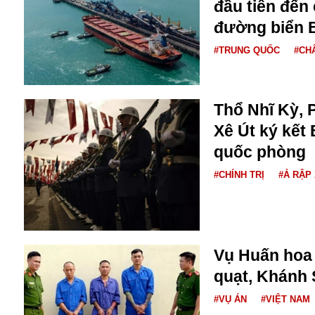
Dịch vụ
đầu tiên đến
Diego Maradona
đường biển 
Di cư
Facebook
#TRUNG QUỐC
#CH
Dòng chảy phương Bắc 1
FED
Dải Gaza
Fansipan
F0
Thổ Nhĩ Kỳ, 
FLC
F-16
Xê Út ký kết
quốc phòng
#CHÍNH TRỊ
#Ả RẬP
Vụ Huấn hoa 
Gương sáng
Golf
quạt, Khánh 
Giáng sinh
#VỤ ÁN
#VIỆT NAM
GDP