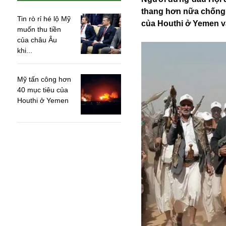
thang hơn nữa chống l
Tin rò rỉ hé lộ Mỹ
của Houthi ở Yemen và
muốn thu tiền
của châu Âu
khi...
Mỹ tấn công hơn
40 mục tiêu của
Houthi ở Yemen
An ninh
Anh
Australia
Amazon
Army Games
Apple