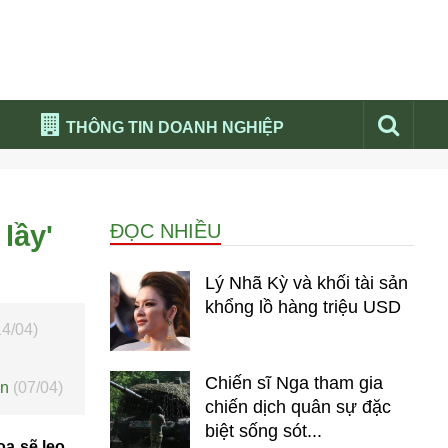
THÔNG TIN DOANH NGHIỆP
Đừng bỏ lỡ
Nổi bật báo nga
lầy'
ĐỌC NHIỀU
Thư viện media
Phân tích thị trường Nga 2026
Lý Nhã Kỳ và khối tài sản
khổng lồ hàng triệu USD
14/04)
Chiến sĩ Nga tham gia
en
(07/04)
chiến dịch quân sự đặc
biệt sống sót...
ọa sẽ leo