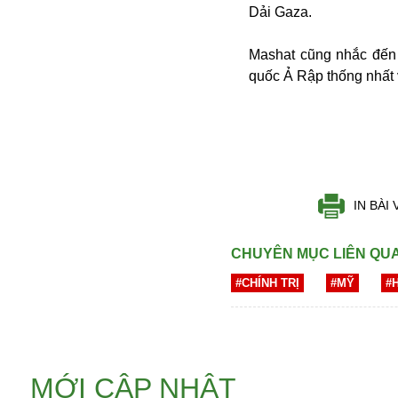
Dải Gaza.
Mashat cũng nhắc đến
quốc Ả Rập thống nhất 
Bói toán
Bóng đá
IN BÀI 
Bill Gates
BĐS
CHUYÊN MỤC LIÊN QU
Bí ẩn
#CHÍNH TRỊ
#MỸ
#
Bitcoin
Bamboo Airways
Báo Nga có gì?
Biển Đông
Barrack Obama
MỚI CẬP NHẬT
Bắc Kinh