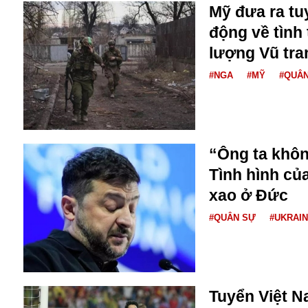
Bulagria
Mỹ đưa ra tu
động về tình
lượng Vũ tra
Crimea
#NGA
#MỸ
#QUÂ
Chính trị
Công nghệ
Chuyện hay
Chuyện lạ
Cuộc sống quanh ta
“Ông ta khôn
Casino
Tình hình củ
Chiến tranh thương mại
xao ở Đức
Chi hội phụ nữ TTTM Mátxcơva
Chính trị Nga
#QUÂN SỰ
#UKRAI
Chợ Vòm
Cảnh sát
Cấm bay
Cao tốc
Tuyển Việt N
Canada