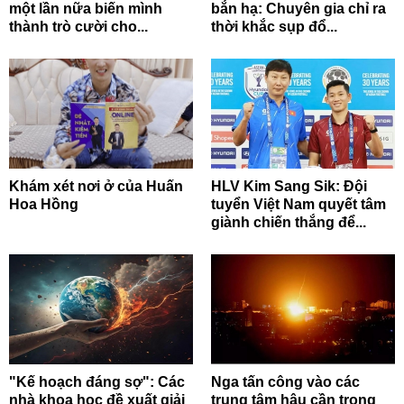
một lần nữa biến mình
bắn hạ: Chuyên gia chỉ ra
thành trò cười cho...
thời khắc sụp đổ...
Khám xét nơi ở của Huấn
HLV Kim Sang Sik: Đội
Hoa Hồng
tuyển Việt Nam quyết tâm
giành chiến thắng để...
"Kế hoạch đáng sợ": Các
Nga tấn công vào các
nhà khoa học đề xuất giải
trung tâm hậu cần trọng