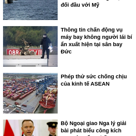
đối đầu với Mỹ
Thông tin chấn động vụ
máy bay không người lái bí
ẩn xuất hiện tại sân bay
Đức
Phép thử sức chống chịu
của kinh tế ASEAN
Bộ Ngoại giao Nga lý giải
bài phát biểu công kích