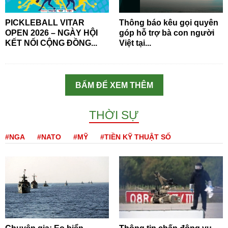
PICKLEBALL VITAR
Thông báo kêu gọi quyên
OPEN 2026 – NGÀY HỘI
góp hỗ trợ bà con người
KẾT NỐI CỘNG ĐỒNG...
Việt tại...
BẤM ĐỂ XEM THÊM
THỜI SỰ
#NGA
#NATO
#MỸ
#TIỀN KỸ THUẬT SỐ