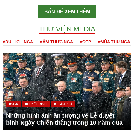
BẤM ĐỂ XEM THÊM
THƯ VIỆN MEDIA
#DU LỊCH NGA
#ẨM THỰC NGA
#ĐẸP
#MÙA THU NGA
#NGA
#DUYỆT BINH
#KHÁM PHÁ
Những hình ảnh ấn tượng về Lễ duyệt
binh Ngày Chiến thắng trong 10 năm qua