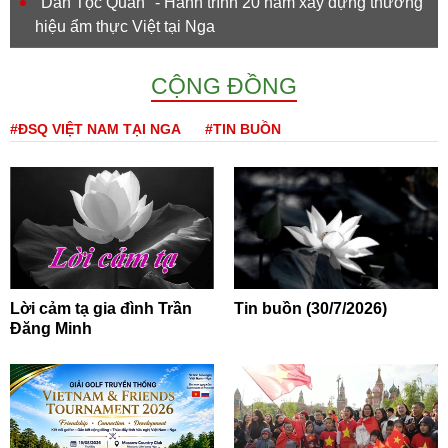
''Dân Tộc Quán'' - Hành trình 20 năm xây dựng thương
hiệu ẩm thực Việt tại Nga
CỘNG ĐỒNG
#ĐSQ VIỆT NAM TẠI NGA
#TIN BUỒN
Lời cảm tạ gia đình Trần
Tin buồn (30/7/2026)
Đăng Minh