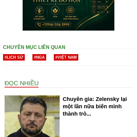
CHUYÊN MỤC LIÊN QUAN
#LỊCH SỬ
#NGA
#VIỆT NAM
ĐỌC NHIỀU
Chuyên gia: Zelensky lại
một lần nữa biến mình
thành trò...