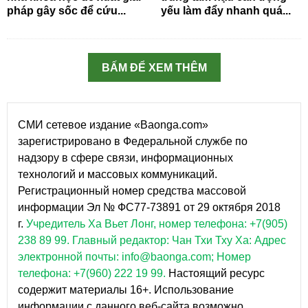
pháp gây sốc để cứu...
yếu làm đẩy nhanh quá...
BẤM ĐỂ XEM THÊM
СМИ сетевое издание «Baonga.com»
зарегистрировано в Федеральной службе по
надзору в сфере связи, информационных
технологий и массовых коммуникаций.
Регистрационный номер средства массовой
информации Эл № ФС77-73891 от 29 октября 2018
г.
Учредитель Ха Вьет Лонг, номер телефона: +7(905)
238 89 99.
Главный редактор: Чан Тхи Тху Ха: Адрес
электронной почты: info@baonga.com; Номер
телефона: +7(960) 222 19 99.
Настоящий ресурс
содержит материалы 16+. Использование
информации с данного веб-сайта возможно