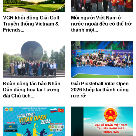
VGR khởi động Giải Golf
Mỗi người Việt Nam ở
Truyền thống Vietnam &
nước ngoài đều có thể trở
Friends...
thành một...
Đoàn công tác báo Nhân
Giải Pickleball Vitar Open
Dân dâng hoa tại Tượng
2026 khép lại thành công
đài Chủ tịch...
rực rỡ