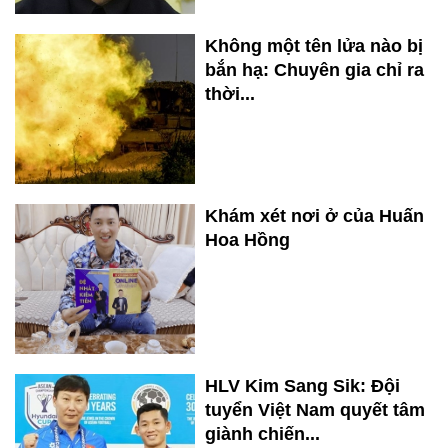
Không một tên lửa nào bị
bắn hạ: Chuyên gia chỉ ra
thời...
Khám xét nơi ở của Huấn
Hoa Hồng
HLV Kim Sang Sik: Đội
tuyển Việt Nam quyết tâm
giành chiến...