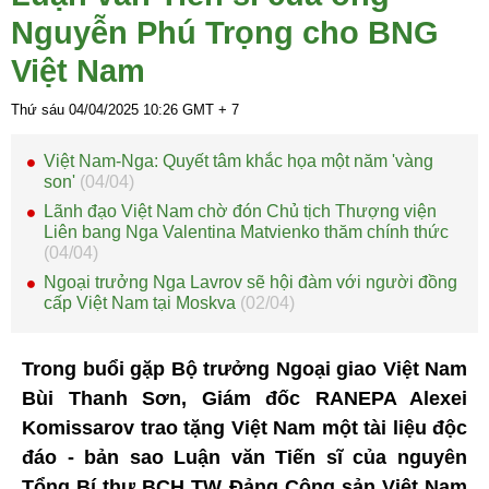
Nguyễn Phú Trọng cho BNG
Việt Nam
Thứ sáu 04/04/2025
10:26
GMT + 7
Việt Nam-Nga: Quyết tâm khắc họa một năm 'vàng
son'
(04/04)
Lãnh đạo Việt Nam chờ đón Chủ tịch Thượng viện
Liên bang Nga Valentina Matvienko thăm chính thức
(04/04)
Ngoại trưởng Nga Lavrov sẽ hội đàm với người đồng
cấp Việt Nam tại Moskva
(02/04)
Trong buổi gặp Bộ trưởng Ngoại giao Việt Nam
Bùi Thanh Sơn, Giám đốc RANEPA Alexei
Komissarov trao tặng Việt Nam một tài liệu độc
đáo - bản sao Luận văn Tiến sĩ của nguyên
Tổng Bí thư BCH TW Đảng Cộng sản Việt Nam