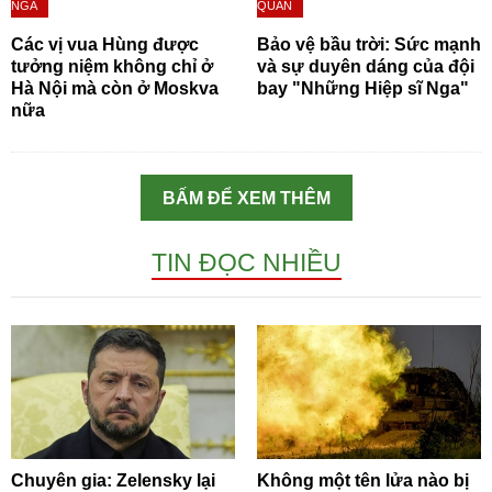
NGA
QUÂN
Các vị vua Hùng được
Bảo vệ bầu trời: Sức mạnh
tưởng niệm không chỉ ở
và sự duyên dáng của đội
Hà Nội mà còn ở Moskva
bay "Những Hiệp sĩ Nga"
nữa
BẤM ĐỂ XEM THÊM
TIN ĐỌC NHIỀU
Chuyên gia: Zelensky lại
Không một tên lửa nào bị