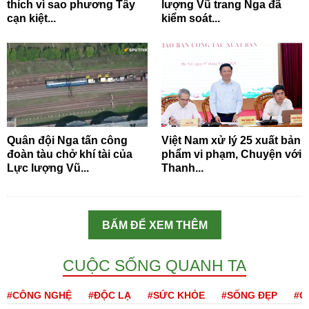
thích vì sao phương Tây
lượng Vũ trang Nga đã
cạn kiệt...
kiểm soát...
Quân đội Nga tấn công
Việt Nam xử lý 25 xuất bản
đoàn tàu chở khí tài của
phẩm vi phạm, Chuyện với
Lực lượng Vũ...
Thanh...
BẤM ĐỂ XEM THÊM
CUỘC SỐNG QUANH TA
#CÔNG NGHỆ
#ĐỘC LẠ
#SỨC KHỎE
#SỐNG ĐẸP
#Q