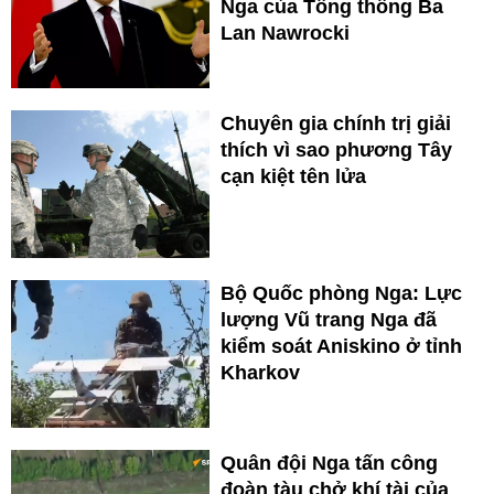
Nga của Tổng thống Ba
Lan Nawrocki
Chuyên gia chính trị giải
thích vì sao phương Tây
cạn kiệt tên lửa
Bộ Quốc phòng Nga: Lực
lượng Vũ trang Nga đã
kiểm soát Aniskino ở tỉnh
Kharkov
Quân đội Nga tấn công
đoàn tàu chở khí tài của