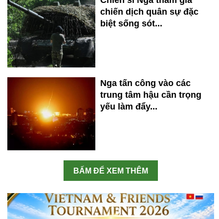
Chiến sĩ Nga tham gia
chiến dịch quân sự đặc
biệt sống sót...
Nga tấn công vào các
trung tâm hậu cần trọng
yếu làm đẩy...
BẤM ĐỂ XEM THÊM