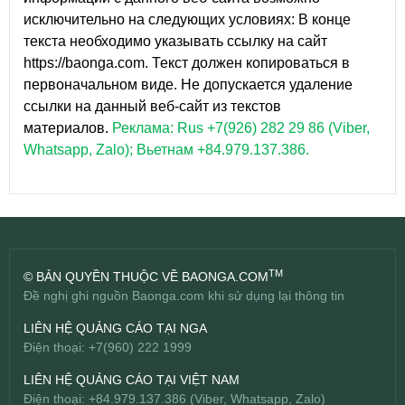
исключительно на следующих условиях: В конце
текста необходимо указывать ссылку на сайт
https://baonga.com. Текст должен копироваться в
первоначальном виде. Не допускается удаление
ссылки на данный веб-сайт из текстов
материалов.
Реклама: Rus +7(926) 282 29 86 (Viber,
Whatsapp, Zalo); Вьетнам +84.979.137.386.
TM
© BẢN QUYỀN THUỘC VỀ BAONGA.COM
Đề nghị ghi nguồn Baonga.com khi sử dụng lại thông tin
LIÊN HỆ QUẢNG CÁO TẠI NGA
Điện thoại: +7(960) 222 1999
LIÊN HỆ QUẢNG CÁO TẠI VIỆT NAM
Điện thoại: +84.979.137.386 (Viber, Whatsapp, Zalo)