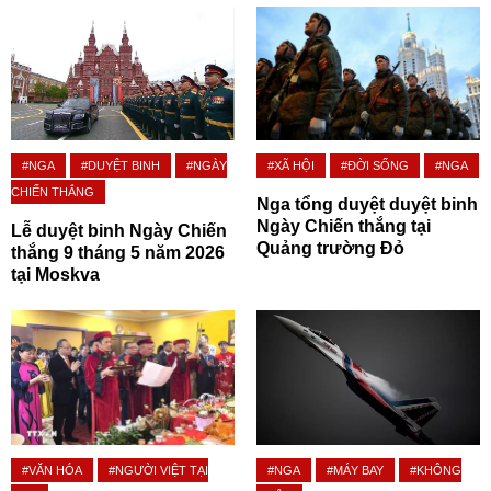
#NGA
#DUYỆT BINH
#NGÀY
#XÃ HỘI
#ĐỜI SỐNG
#NGA
CHIẾN THẮNG
Nga tổng duyệt duyệt binh
Ngày Chiến thắng tại
Lễ duyệt binh Ngày Chiến
Quảng trường Đỏ
thắng 9 tháng 5 năm 2026
tại Moskva
#VĂN HÓA
#NGƯỜI VIỆT TẠI
#NGA
#MÁY BAY
#KHÔNG