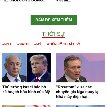
KẾT NỐI CỘNG ĐỒNG...
Việt tại...
BẤM ĐỂ XEM THÊM
THỜI SỰ
#NGA
#NATO
#MỸ
#TIỀN KỸ THUẬT SỐ
Thủ tướng Israel bác bỏ
“Rosatom” đưa các
kế hoạch hòa bình của Mỹ
chuyên gia Nga quay lại
Nhà máy điện hạt...