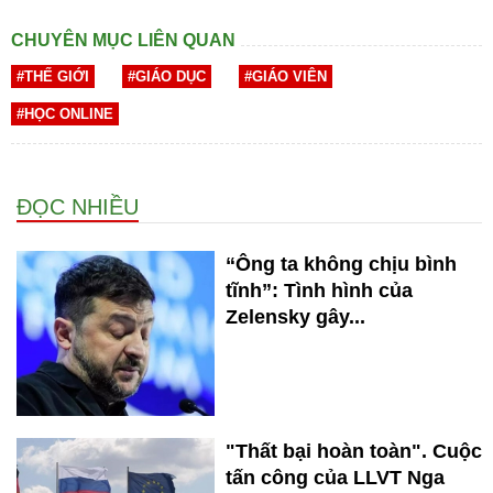
CHUYÊN MỤC LIÊN QUAN
#THẾ GIỚI
#GIÁO DỤC
#GIÁO VIÊN
#HỌC ONLINE
ĐỌC NHIỀU
“Ông ta không chịu bình
tĩnh”: Tình hình của
Zelensky gây...
"Thất bại hoàn toàn". Cuộc
tấn công của LLVT Nga