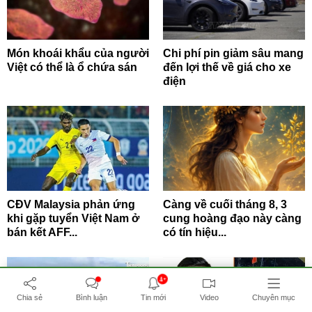
Món khoái khẩu của người
Chi phí pin giảm sâu mang
Việt có thể là ổ chứa sán
đến lợi thế về giá cho xe
điện
CĐV Malaysia phản ứng
Càng về cuối tháng 8, 3
khi gặp tuyển Việt Nam ở
cung hoàng đạo này càng
bán kết AFF...
có tín hiệu...
4+
Chia sẻ
Bình luận
Tin mới
Video
Chuyên mục