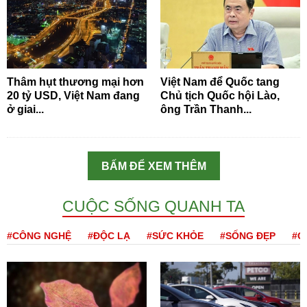
Thâm hụt thương mại hơn
Việt Nam để Quốc tang
20 tỷ USD, Việt Nam đang
Chủ tịch Quốc hội Lào,
ở giai...
ông Trần Thanh...
BẤM ĐỂ XEM THÊM
CUỘC SỐNG QUANH TA
#CÔNG NGHỆ
#ĐỘC LẠ
#SỨC KHỎE
#SỐNG ĐẸP
#Q