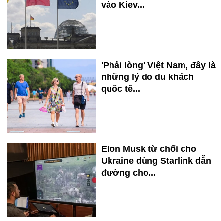
vào Kiev...
'Phải lòng' Việt Nam, đây là
những lý do du khách
quốc tế...
Elon Musk từ chối cho
Ukraine dùng Starlink dẫn
đường cho...