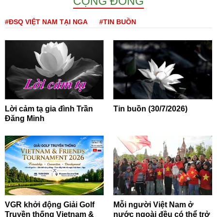
CỘNG ĐỒNG
#ĐSQ VIỆT NAM TẠI NGA
#TIN BUỒN
Lời cảm tạ gia đình Trần
Tin buồn (30/7/2026)
Đăng Minh
VGR khởi động Giải Golf
Mỗi người Việt Nam ở
Truyền thống Vietnam &
nước ngoài đều có thể trở