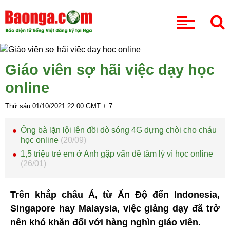
CHUYÊN MỤC
Giáo viên sợ hãi việc dạy học
online
Thứ sáu 01/10/2021
22:00
GMT + 7
Ông bà lặn lội lên đồi dò sóng 4G dựng chòi cho cháu
học online
(20/09)
1,5 triệu trẻ em ở Anh gặp vấn đề tâm lý vì học online
(26/01)
Trên khắp châu Á, từ Ấn Độ đến Indonesia,
Singapore hay Malaysia, việc giảng dạy đã trở
nên khó khăn đối với hàng nghìn giáo viên.