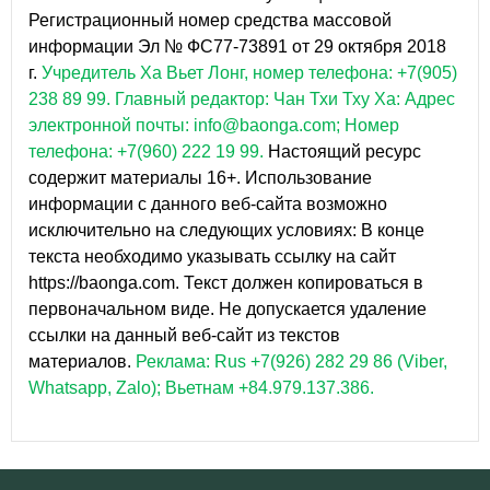
Регистрационный номер средства массовой
информации Эл № ФС77-73891 от 29 октября 2018
г.
Учредитель Ха Вьет Лонг, номер телефона: +7(905)
238 89 99.
Главный редактор: Чан Тхи Тху Ха: Адрес
электронной почты: info@baonga.com; Номер
телефона: +7(960) 222 19 99.
Настоящий ресурс
содержит материалы 16+. Использование
информации с данного веб-сайта возможно
исключительно на следующих условиях: В конце
текста необходимо указывать ссылку на сайт
https://baonga.com. Текст должен копироваться в
первоначальном виде. Не допускается удаление
ссылки на данный веб-сайт из текстов
материалов.
Реклама: Rus +7(926) 282 29 86 (Viber,
Whatsapp, Zalo); Вьетнам +84.979.137.386.