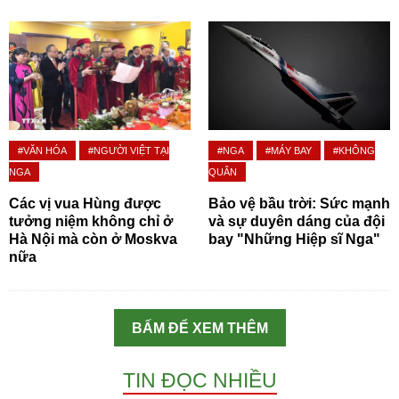
#VĂN HÓA
#NGƯỜI VIỆT TẠI
#NGA
#MÁY BAY
#KHÔNG
NGA
QUÂN
Các vị vua Hùng được
Bảo vệ bầu trời: Sức mạnh
tưởng niệm không chỉ ở
và sự duyên dáng của đội
Hà Nội mà còn ở Moskva
bay "Những Hiệp sĩ Nga"
nữa
BẤM ĐỂ XEM THÊM
TIN ĐỌC NHIỀU