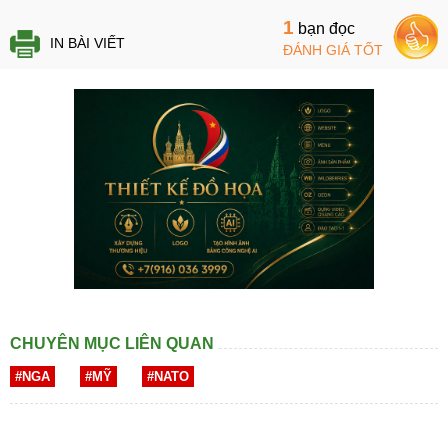
1
bạn đọc
IN BÀI VIẾT
ĐÁNH GIÁ TỐT
CHUYÊN MỤC LIÊN QUAN
#NGA
#MỸ
#NATO