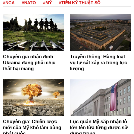
#NGA
#NATO
#MỸ
#TIỀN KỸ THUẬT SỐ
Chuyên gia nhận định:
Truyền thông: Hàng loạt
Ukraina đang phải chịu
vụ tự sát xảy ra trong lực
thất bại mang...
lượng...
Chuyên gia: Chiến lược
Lục quân Mỹ sắp nhận lô
mới của Mỹ khó làm bùng
lớn tên lửa từng được sử
phát cuộc...
dụng trong...