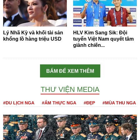
Lý Nhã Kỳ và khối tài sản
HLV Kim Sang Sik: Đội
khổng lồ hàng triệu USD
tuyển Việt Nam quyết tâm
giành chiến...
BẤM ĐỂ XEM THÊM
THƯ VIỆN MEDIA
#DU LỊCH NGA
#ẨM THỰC NGA
#ĐẸP
#MÙA THU NGA