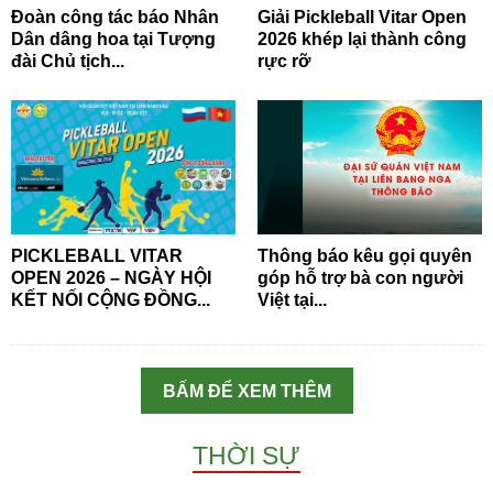
Đoàn công tác báo Nhân
Giải Pickleball Vitar Open
Dân dâng hoa tại Tượng
2026 khép lại thành công
đài Chủ tịch...
rực rỡ
PICKLEBALL VITAR
Thông báo kêu gọi quyên
OPEN 2026 – NGÀY HỘI
góp hỗ trợ bà con người
KẾT NỐI CỘNG ĐỒNG...
Việt tại...
BẤM ĐỂ XEM THÊM
THỜI SỰ