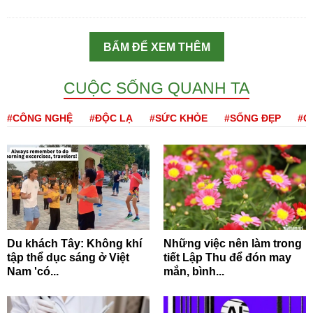
BẤM ĐỂ XEM THÊM
CUỘC SỐNG QUANH TA
#CÔNG NGHỆ
#ĐỘC LẠ
#SỨC KHỎE
#SỐNG ĐẸP
#Q
Du khách Tây: Không khí
Những việc nên làm trong
tập thể dục sáng ở Việt
tiết Lập Thu để đón may
Nam 'có...
mắn, bình...