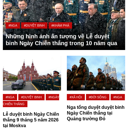
#NGA
#DUYỆT BINH
#KHÁM PHÁ
Những hình ảnh ấn tượng về Lễ duyệt
binh Ngày Chiến thắng trong 10 năm qua
#NGA
#DUYỆT BINH
#NGÀY
#XÃ HỘI
#ĐỜI SỐNG
#NGA
CHIẾN THẮNG
Nga tổng duyệt duyệt binh
Ngày Chiến thắng tại
Lễ duyệt binh Ngày Chiến
Quảng trường Đỏ
thắng 9 tháng 5 năm 2026
tại Moskva