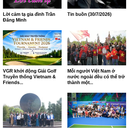
Lời cảm tạ gia đình Trần
Tin buồn (30/7/2026)
Đăng Minh
VGR khởi động Giải Golf
Mỗi người Việt Nam ở
Truyền thống Vietnam &
nước ngoài đều có thể trở
Friends...
thành một...