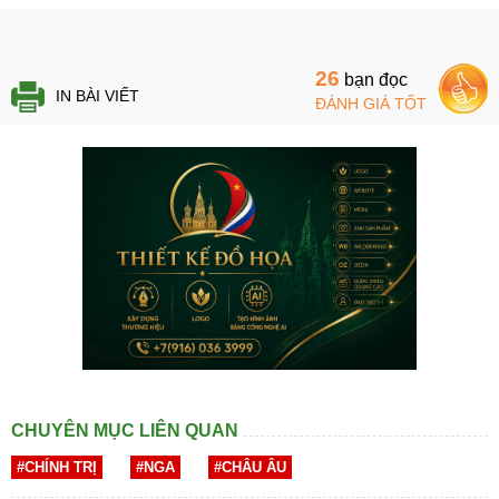
26
bạn đọc
IN BÀI VIẾT
ĐÁNH GIÁ TỐT
CHUYÊN MỤC LIÊN QUAN
#CHÍNH TRỊ
#NGA
#CHÂU ÂU