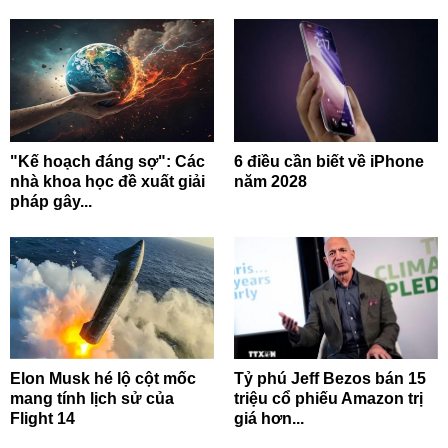
"Kế hoạch đáng sợ": Các
6 điều cần biết về iPhone
nhà khoa học đề xuất giải
năm 2028
pháp gây...
Elon Musk hé lộ cột mốc
Tỷ phú Jeff Bezos bán 15
mang tính lịch sử của
triệu cổ phiếu Amazon trị
Flight 14
giá hơn...