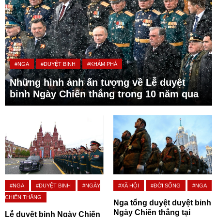
#NGA
#DUYỆT BINH
#KHÁM PHÁ
Những hình ảnh ấn tượng về Lễ duyệt
binh Ngày Chiến thắng trong 10 năm qua
#NGA
#DUYỆT BINH
#NGÀY
#XÃ HỘI
#ĐỜI SỐNG
#NGA
CHIẾN THẮNG
Nga tổng duyệt duyệt binh
Ngày Chiến thắng tại
Lễ duyệt binh Ngày Chiến