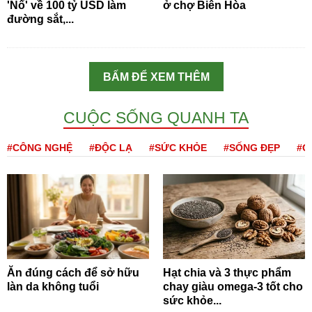
'Nổ' về 100 tỷ USD làm
ở chợ Biên Hòa
đường sắt,...
BẤM ĐỂ XEM THÊM
CUỘC SỐNG QUANH TA
#CÔNG NGHỆ
#ĐỘC LẠ
#SỨC KHỎE
#SỐNG ĐẸP
#Q
Ăn đúng cách để sở hữu
Hạt chia và 3 thực phẩm
làn da không tuổi
chay giàu omega-3 tốt cho
sức khỏe...