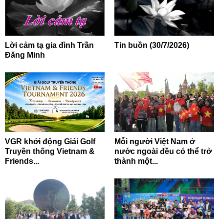
Lời cảm tạ gia đình Trần
Tin buồn (30/7/2026)
Đăng Minh
VGR khởi động Giải Golf
Mỗi người Việt Nam ở
Truyền thống Vietnam &
nước ngoài đều có thể trở
Friends...
thành một...