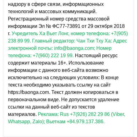
надзору в сфере связи, информационных
технологий и массовых коммуникаций.
Регистрационный номер средства массовой
информации Эл № ФС77-73891 от 29 октября 2018
г.
Учредитель Ха Вьет Лонг, номер телефона: +7(905)
238 89 99.
Главный редактор: Чан Тхи Тху Ха: Адрес
электронной почты: info@baonga.com; Номер
телефона: +7(960) 222 19 99.
Настоящий ресурс
содержит материалы 16+. Использование
информации с данного веб-сайта возможно
исключительно на следующих условиях: В конце
текста необходимо указывать ссылку на сайт
https://baonga.com. Текст должен копироваться в
первоначальном виде. Не допускается удаление
ссылки на данный веб-сайт из текстов
материалов.
Реклама: Rus +7(926) 282 29 86 (Viber,
Whatsapp, Zalo); Вьетнам +84.979.137.386.