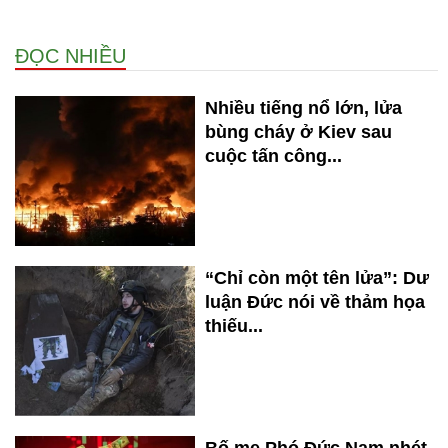
ĐỌC NHIỀU
Nhiều tiếng nổ lớn, lửa
bùng cháy ở Kiev sau
cuộc tấn công...
“Chỉ còn một tên lửa”: Dư
luận Đức nói về thảm họa
thiếu...