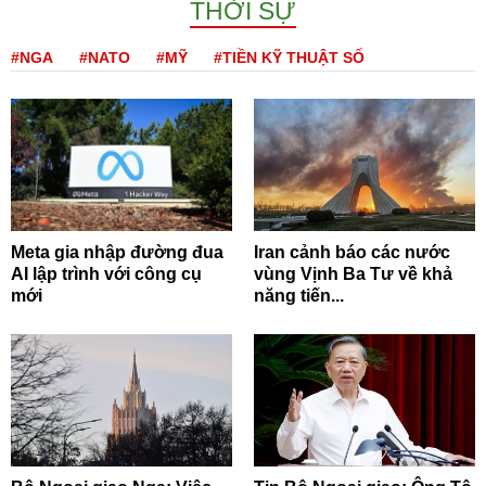
THỜI SỰ
#NGA
#NATO
#MỸ
#TIỀN KỸ THUẬT SỐ
Meta gia nhập đường đua
Iran cảnh báo các nước
AI lập trình với công cụ
vùng Vịnh Ba Tư về khả
mới
năng tiến...