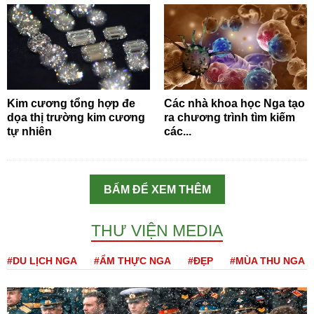
Kim cương tổng hợp đe
Các nhà khoa học Nga tạo
dọa thị trường kim cương
ra chương trình tìm kiếm
tự nhiên
các...
BẤM ĐỂ XEM THÊM
THƯ VIỆN MEDIA
#DU LỊCH NGA
#ẨM THỰC NGA
#ĐẸP
#MÙA THU NGA