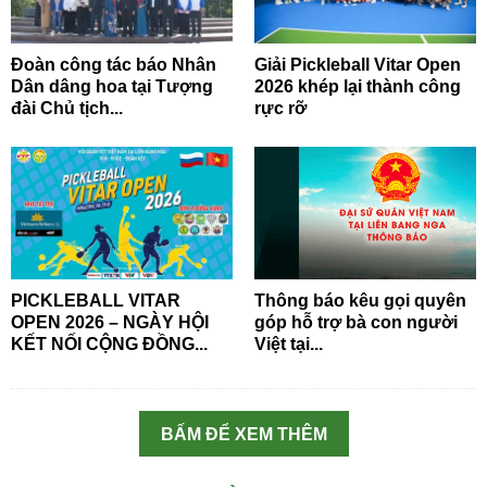
Đoàn công tác báo Nhân
Giải Pickleball Vitar Open
Dân dâng hoa tại Tượng
2026 khép lại thành công
đài Chủ tịch...
rực rỡ
PICKLEBALL VITAR
Thông báo kêu gọi quyên
OPEN 2026 – NGÀY HỘI
góp hỗ trợ bà con người
KẾT NỐI CỘNG ĐỒNG...
Việt tại...
BẤM ĐỂ XEM THÊM