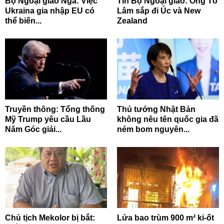
Bộ Ngoại giao Nga: Việc
Tin Bộ Ngoại giao: Ông Tô
Ukraina gia nhập EU có
Lâm sắp đi Úc và New
thể biến...
Zealand
Truyền thông: Tổng thống
Thủ tướng Nhật Bản
Mỹ Trump yêu cầu Lầu
không nêu tên quốc gia đã
Năm Góc giải...
ném bom nguyên...
Chủ tịch Mekolor bị bắt:
Lửa bao trùm 900 m² ki-ốt