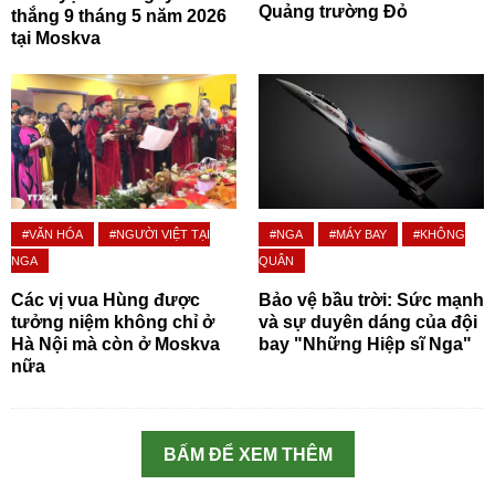
Quảng trường Đỏ
thắng 9 tháng 5 năm 2026
tại Moskva
#VĂN HÓA
#NGƯỜI VIỆT TẠI
#NGA
#MÁY BAY
#KHÔNG
NGA
QUÂN
Các vị vua Hùng được
Bảo vệ bầu trời: Sức mạnh
tưởng niệm không chỉ ở
và sự duyên dáng của đội
Hà Nội mà còn ở Moskva
bay "Những Hiệp sĩ Nga"
nữa
BẤM ĐỂ XEM THÊM