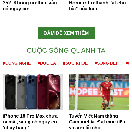
252: Không nợ thuế vẫn
Hormuz trở thành "át chủ
có nguy cơ...
bài" của Iran...
BẤM ĐỂ XEM THÊM
CUỘC SỐNG QUANH TA
#CÔNG NGHỆ
#ĐỘC LẠ
#SỨC KHỎE
#SỐNG ĐẸP
#Q
iPhone 18 Pro Max chưa
Tuyển Việt Nam thắng
ra mắt, song có nguy cơ
Campuchia: Đạt mục tiêu
'cháy hàng'
và sửa lỗi cho...