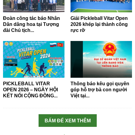
Đoàn công tác báo Nhân
Giải Pickleball Vitar Open
Dân dâng hoa tại Tượng
2026 khép lại thành công
đài Chủ tịch...
rực rỡ
PICKLEBALL VITAR
Thông báo kêu gọi quyên
OPEN 2026 – NGÀY HỘI
góp hỗ trợ bà con người
KẾT NỐI CỘNG ĐỒNG...
Việt tại...
BẤM ĐỂ XEM THÊM