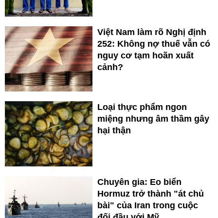
Việt Nam làm rõ Nghị định
252: Không nợ thuế vẫn có
nguy cơ tạm hoãn xuất
cảnh?
Loại thực phẩm ngon
miệng nhưng âm thầm gây
hại thận
Chuyên gia: Eo biển
Hormuz trở thành "át chủ
bài" của Iran trong cuộc
đối đầu với Mỹ