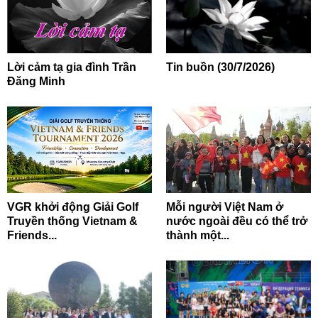
Lời cảm tạ gia đình Trần
Tin buồn (30/7/2026)
Đăng Minh
VGR khởi động Giải Golf
Mỗi người Việt Nam ở
Truyền thống Vietnam &
nước ngoài đều có thể trở
Friends...
thành một...