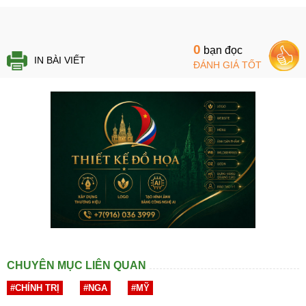
0
bạn đọc
IN BÀI VIẾT
ĐÁNH GIÁ TỐT
CHUYÊN MỤC LIÊN QUAN
#CHÍNH TRỊ
#NGA
#MỸ