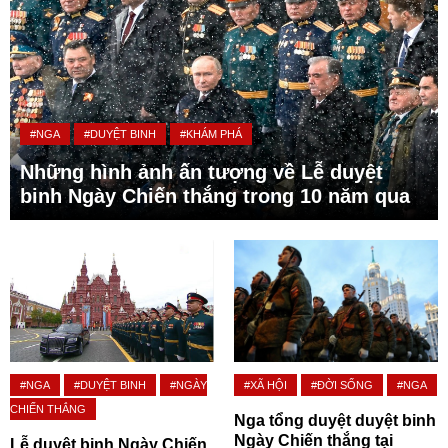
#NGA
#DUYỆT BINH
#KHÁM PHÁ
Những hình ảnh ấn tượng về Lễ duyệt
binh Ngày Chiến thắng trong 10 năm qua
#NGA
#DUYỆT BINH
#NGÀY
#XÃ HỘI
#ĐỜI SỐNG
#NGA
CHIẾN THẮNG
Nga tổng duyệt duyệt binh
Ngày Chiến thắng tại
Lễ duyệt binh Ngày Chiến