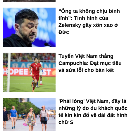
“Ông ta không chịu bình
tĩnh”: Tình hình của
Zelensky gây xôn xao ở
Đức
Tuyển Việt Nam thắng
Campuchia: Đạt mục tiêu
và sửa lỗi cho bán kết
'Phải lòng' Việt Nam, đây là
những lý do du khách quốc
tế kìn kìn đổ về dải đất hình
chữ S