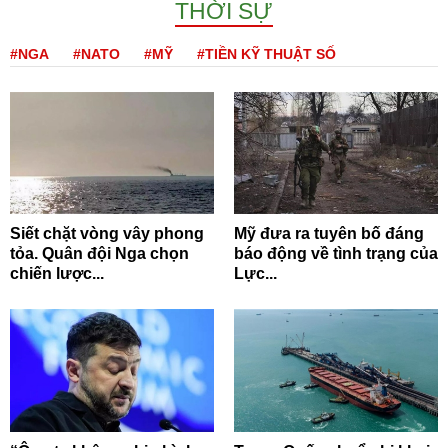
THỜI SỰ
#NGA
#NATO
#MỸ
#TIỀN KỸ THUẬT SỐ
Siết chặt vòng vây phong
Mỹ đưa ra tuyên bố đáng
tỏa. Quân đội Nga chọn
báo động về tình trạng của
chiến lược...
Lực...