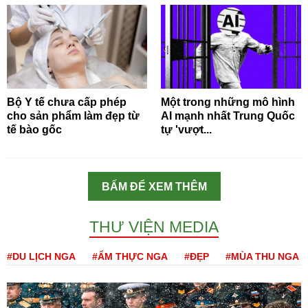
Bộ Y tế chưa cấp phép
Một trong những mô hình
cho sản phẩm làm đẹp từ
AI mạnh nhất Trung Quốc
tế bào gốc
tự 'vượt...
BẤM ĐỂ XEM THÊM
THƯ VIỆN MEDIA
#DU LỊCH NGA
#ẨM THỰC NGA
#ĐẸP
#MÙA THU NGA