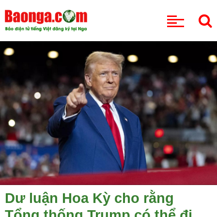
CHUYÊN MỤC
Dư luận Hoa Kỳ cho rằng
Tổng thống Trump có thể đi