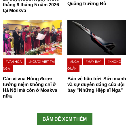
Quảng trường Đỏ
thắng 9 tháng 5 năm 2026
tại Moskva
#VĂN HÓA
#NGƯỜI VIỆT TẠI
#NGA
#MÁY BAY
#KHÔNG
NGA
QUÂN
Các vị vua Hùng được
Bảo vệ bầu trời: Sức mạnh
tưởng niệm không chỉ ở
và sự duyên dáng của đội
Hà Nội mà còn ở Moskva
bay "Những Hiệp sĩ Nga"
nữa
BẤM ĐỂ XEM THÊM