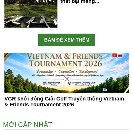
thất bại mang...
BẤM ĐỂ XEM THÊM
VGR khởi động Giải Golf Truyền thống Vietnam
& Friends Tournament 2026
MỚI CẬP NHẬT