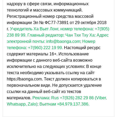
надзору в сфере связи, информационных
технологий и массовых коммуникаций.
Регистрационный номер средства массовой
информации Эл № ФС77-73891 от 29 октября 2018
г.
Учредитель Ха Вьет Лонг, номер телефона: +7(905)
238 89 99.
Главный редактор: Чан Тхи Тху Ха: Адрес
электронной почты: info@baonga.com; Номер
телефона: +7(960) 222 19 99.
Настоящий ресурс
содержит материалы 16+. Использование
информации с данного веб-сайта возможно
исключительно на следующих условиях: В конце
текста необходимо указывать ссылку на сайт
https://baonga.com. Текст должен копироваться в
первоначальном виде. Не допускается удаление
ссылки на данный веб-сайт из текстов
материалов.
Реклама: Rus +7(926) 282 29 86 (Viber,
Whatsapp, Zalo); Вьетнам +84.979.137.386.