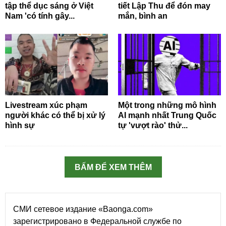
tập thể dục sáng ở Việt
tiết Lập Thu để đón may
Nam 'có tính gây...
mắn, bình an
Livestream xúc phạm
Một trong những mô hình
người khác có thể bị xử lý
AI mạnh nhất Trung Quốc
hình sự
tự 'vượt rào' thử...
BẤM ĐỂ XEM THÊM
СМИ сетевое издание «Baonga.com»
зарегистрировано в Федеральной службе по