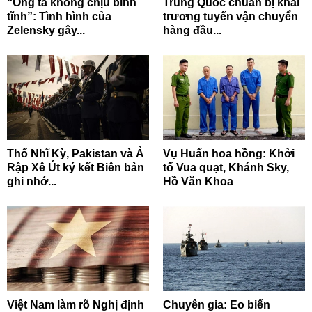
“Ông ta không chịu bình
Trung Quốc chuẩn bị khai
tĩnh”: Tình hình của
trương tuyến vận chuyển
Zelensky gây...
hàng đầu...
Thổ Nhĩ Kỳ, Pakistan và Ả
Vụ Huấn hoa hồng: Khởi
Rập Xê Út ký kết Biên bản
tố Vua quạt, Khánh Sky,
ghi nhớ...
Hồ Văn Khoa
Việt Nam làm rõ Nghị định
Chuyên gia: Eo biển