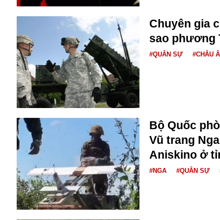
Dịch vụ
Diego Maradona
Chuyên gia ch
Di cư
Facebook
sao phương T
Dòng chảy phương Bắc 1
FED
Dải Gaza
Fansipan
#QUÂN SỰ
#CHÂU 
F0
FLC
F-16
Bộ Quốc phò
Vũ trang Nga
Aniskino ở t
#NGA
#QUÂN SỰ
Gương sáng
Golf
Giáng sinh
GDP