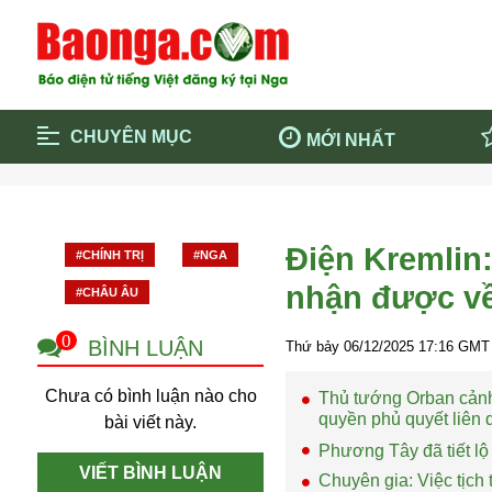
CHUYÊN MỤC
MỚI NHẤT
Trang chủ
Blockcha
Điểm tin chính
Dịch Covi
Điện Kremlin
#CHÍNH TRỊ
#NGA
Cộng đồng
Thông ti
nhận được về
#CHÂU ÂU
Cuộc sống quanh ta
Khám phá
Quảng cáo
Chính trị
0
BÌNH LUẬN
Thứ bảy 06/12/2025
17:16
GMT 
Chưa có bình luận nào cho
Thủ tướng Orban cảnh 
quyền phủ quyết liên
bài viết này.
Phương Tây đã tiết lộ
VIẾT BÌNH LUẬN
Chuyên gia: Việc tịch 