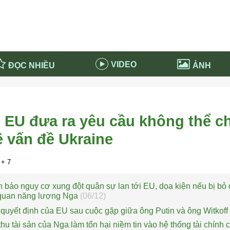
VIDEO
ĐỌC NHIỀU
ẢNH
in và ứng dụng
Tiêu điểm Covid-19
d-19 tại Nga
Thời sự
: EU đưa ra yêu cầu không thể c
n nước Nga
NABU EDUCATION
 vấn đề Ukraine
 nước Nga
Tử vi hàng ngày
 Nga - Việt Nam
Phân tích chính trị
+ 7
báo nguy cơ xung đột quân sự lan tới EU, dọa kiện nếu bị bỏ
 quan năng lượng Nga
(06/12)
 quyết định của EU sau cuộc gặp giữa ông Putin và ông Witkoff
thu tài sản của Nga làm tổn hại niềm tin vào hệ thống tài chính