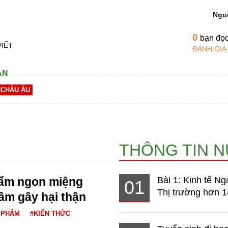
Ngu
0
bạn đọ
VIẾT
ĐÁNH GIÁ
AN
#CHÂU ÂU
THÔNG TIN 
hẩm ngon miệng
Bài 1: Kinh tế Ng
01
Thị trường hơn 1
ầm gây hại thận
 PHẨM
#KIẾN THỨC