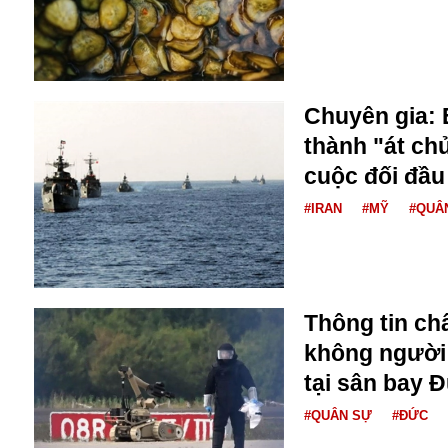
Bulagria
Crimea
Chuyên gia: 
Chính trị
Công nghệ
thành "át chủ
Chuyện hay
cuộc đối đầu
Chuyện lạ
#IRAN
#MỸ
#QUÂ
Cuộc sống quanh ta
Casino
Chiến tranh thương mại
Chi hội phụ nữ TTTM Mátxcơva
Chính trị Nga
Thông tin ch
Chợ Vòm
không người l
Cảnh sát
tại sân bay 
Cấm bay
Cao tốc
#QUÂN SỰ
#ĐỨC
Canada