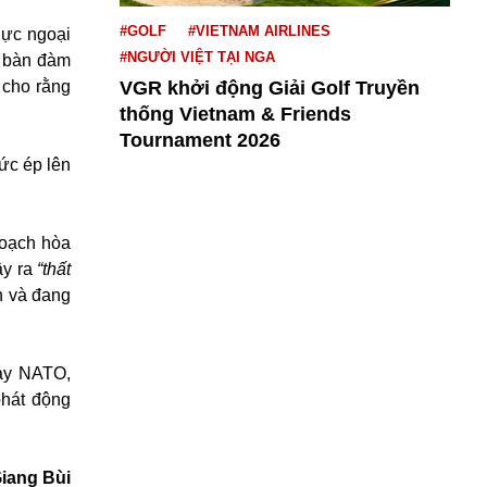
#GOLF
#VIETNAM AIRLINES
lực ngoại
#NGƯỜI VIỆT TẠI NGA
i bàn đàm
VGR khởi động Giải Golf Truyền
 cho rằng
thống Vietnam & Friends
Tournament 2026
ức ép lên
hoạch hòa
ây ra
“thất
h và đang
ay NATO,
phát động
iang Bùi