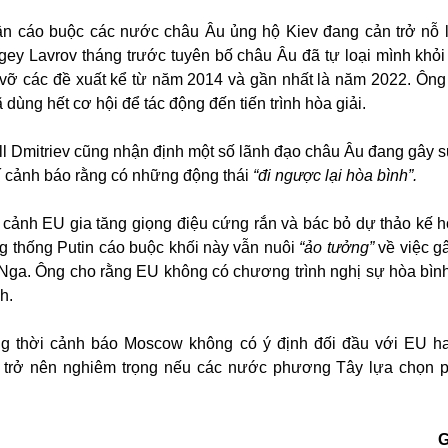
ần cáo buộc các nước châu Âu ủng hộ Kiev đang cản trở nỗ 
gey Lavrov tháng trước tuyên bố châu Âu đã tự loại mình khỏ
ổ vỡ các đề xuất kể từ năm 2014 và gần nhất là năm 2022. Ông
 dùng hết cơ hội để tác động đến tiến trình hòa giải.
l Dmitriev cũng nhận định một số lãnh đạo châu Âu đang gây s
í cảnh báo rằng có những động thái
“đi ngược lại hòa bình”.
i cảnh EU gia tăng giọng điệu cứng rắn và bác bỏ dự thảo kế 
g thống Putin cáo buộc khối này vẫn nuôi
“ảo tưởng”
về việc g
 Nga. Ông cho rằng EU không có chương trình nghị sự hòa bìn
h.
g thời cảnh báo Moscow không có ý định đối đầu với EU h
ể trở nên nghiêm trọng nếu các nước phương Tây lựa chọn 
G