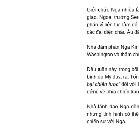
Giới chức Nga nhiều l
giao. Ngoại trưởng Ser
phán vì liên tục làm đ
các đại diện châu Âu đã
Nhà đàm phán Nga Kiril
Washington và thậm ch
Bói toán
Đầu tuần này, trong bố
Bóng đá
bình do Mỹ đưa ra, Tổn
Bill Gates
bại chiến lược”
đối với
BĐS
đứng về phía chiến tran
Bí ẩn
Bitcoin
Nhà lãnh đạo Nga đồn
Bamboo Airways
nhưng tình hình có th
Báo Nga có gì?
chiến sự với Nga.
Biển Đông
Barrack Obama
Bắc Kinh