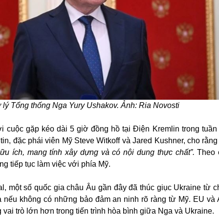
ợ lý Tổng thống Nga Yury Ushakov. Ảnh: Ria Novosti
 cuộc gặp kéo dài 5 giờ đồng hồ tại Điện Kremlin trong tuần
tin, đặc phái viên Mỹ Steve Witkoff và Jared Kushner, cho rằng
hữu ích, mang tính xây dựng và có nội dung thực chất”.
Theo 
ng tiếp tục làm việc với phía Mỹ.
al, một số quốc gia châu Âu gần đây đã thúc giục Ukraine từ ch
a nếu không có những bảo đảm an ninh rõ ràng từ Mỹ. EU và
ai trò lớn hơn trong tiến trình hòa bình giữa Nga và Ukraine.