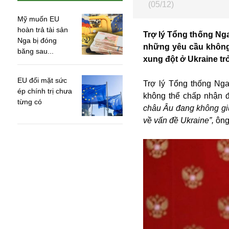
(05/12)
Mỹ muốn EU
hoàn trả tài sản
Trợ lý Tổng thống Ng
Nga bị đóng
những yêu cầu không 
băng sau...
xung đột ở Ukraine tr
EU đối mặt sức
Trợ lý Tổng thống Ng
ép chính trị chưa
không thể chấp nhận 
từng có
châu Âu đang không giú
về vấn đề Ukraine”,
ông
An ninh
Anh
Australia
Amazon
Army Games
Apple