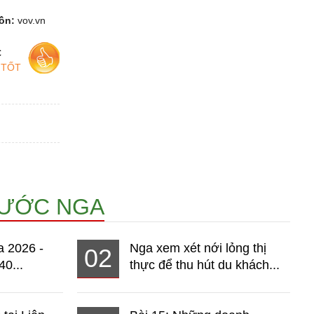
ồn:
vov.vn
c
 TỐT
NƯỚC NGA
a 2026 -
Nga xem xét nới lỏng thị
02
40...
thực để thu hút du khách...