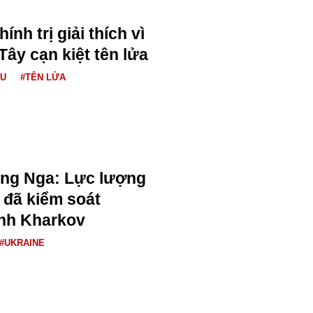
ính trị giải thích vì
ây cạn kiệt tên lửa
ÂU
#TÊN LỬA
ng Nga: Lực lượng
 đã kiểm soát
ỉnh Kharkov
#UKRAINE