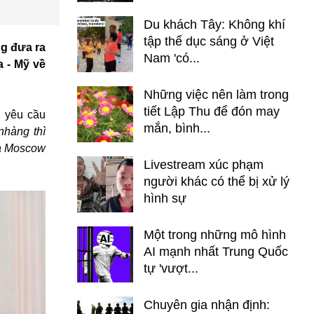
Du khách Tây: Không khí
tập thể dục sáng ở Việt
g đưa ra
Nam 'có...
 - Mỹ về
Những việc nên làm trong
tiết Lập Thu để đón may
g yêu cầu
mắn, bình...
nhàng thì
và Moscow
Livestream xúc phạm
người khác có thể bị xử lý
hình sự
Một trong những mô hình
AI mạnh nhất Trung Quốc
tự 'vượt...
Chuyên gia nhận định: