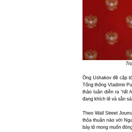
Alibaba
Angela Merkel
Aeroflot
ASEAN
Argentina
Ai
Azovstal
Tr
Ông Ushakov đề cập tới
Tổng thống Vladimir Pu
thảo luận diễn ra
“rất 
đang khích lệ và sẵn sà
Theo Wall Street Journ
thỏa thuận nào với Ng
bày tỏ mong muốn đóng v