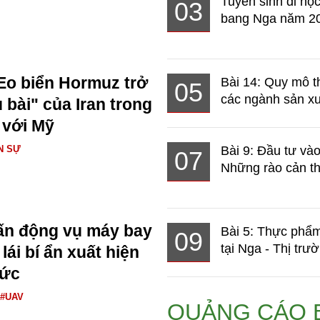
Tuyển sinh đi học
03
bang Nga năm 2
Eo biển Hormuz trở
Bài 14: Quy mô t
05
các ngành sản xuấ
 bài" của Iran trong
 với Mỹ
N SỰ
Bài 9: Đầu tư và
07
Những rào cản th
ấn động vụ máy bay
Bài 5: Thực phẩm
09
tại Nga - Thị trườ
ái bí ẩn xuất hiện
Đức
#UAV
QUẢNG CÁO 