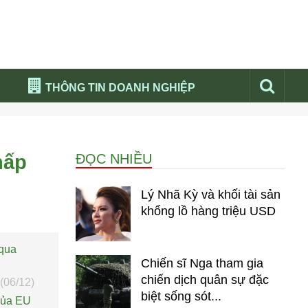
THÔNG TIN DOANH NGHIỆP
Đừng bỏ lỡ
Nổi bật báo nga
hấp
ĐỌC NHIỀU
Thư viện media
Phân tích thị trường Nga 2026
Lý Nhã Kỳ và khối tài sản
khổng lồ hàng triệu USD
 qua
Chiến sĩ Nga tham gia
chiến dịch quân sự đặc
(06/12)
biệt sống sót...
 của EU