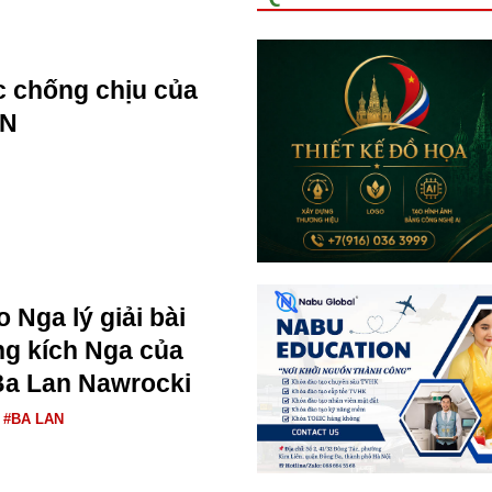
 chống chịu của
AN
 Nga lý giải bài
ng kích Nga của
Ba Lan Nawrocki
#BA LAN