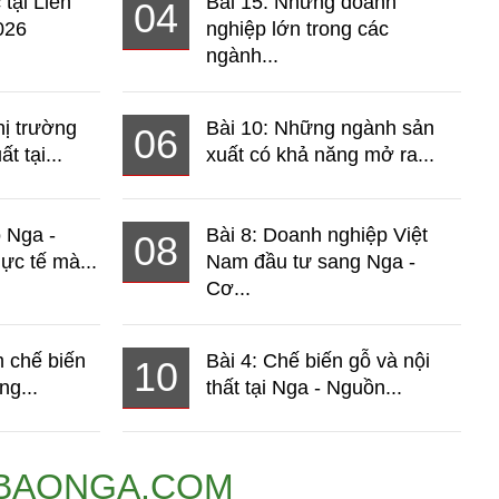
 tại Liên
Bài 15: Những doanh
04
026
nghiệp lớn trong các
ngành...
hị trường
Bài 10: Những ngành sản
06
t tại...
xuất có khả năng mở ra...
o Nga -
Bài 8: Doanh nghiệp Việt
08
ực tế mà...
Nam đầu tư sang Nga -
Cơ...
 chế biến
Bài 4: Chế biến gỗ và nội
10
ng...
thất tại Nga - Nguồn...
BAONGA.COM