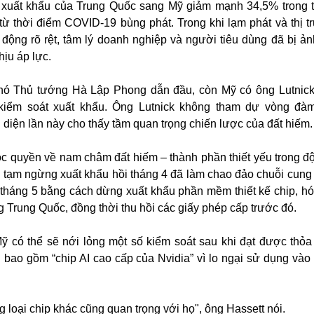
, xuất khẩu của Trung Quốc sang Mỹ giảm mạnh 34,5% trong 
ừ thời điểm COVID-19 bùng phát. Trong khi lạm phát và thị t
động rõ rệt, tâm lý doanh nghiệp và người tiêu dùng đã bị ả
ịu áp lực.
hó Thủ tướng Hà Lập Phong dẫn đầu, còn Mỹ có ông Lutnic
 kiểm soát xuất khẩu. Ông Lutnick không tham dự vòng đà
diện lần này cho thấy tầm quan trọng chiến lược của đất hiếm.
c quyền về nam châm đất hiếm – thành phần thiết yếu trong đ
h tạm ngừng xuất khẩu hồi tháng 4 đã làm chao đảo chuỗi cung
 tháng 5 bằng cách dừng xuất khẩu phần mềm thiết kế chip, hó
g Trung Quốc, đồng thời thu hồi các giấy phép cấp trước đó.
ỹ có thể sẽ nới lỏng một số kiểm soát sau khi đạt được thỏa 
bao gồm “chip AI cao cấp của Nvidia” vì lo ngại sử dụng vào
 loại chip khác cũng quan trọng với họ", ông Hassett nói.