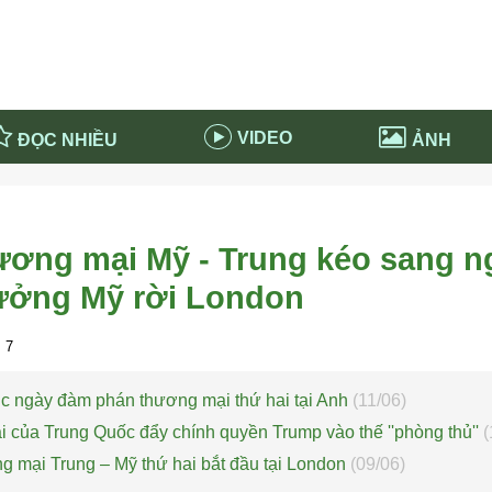
VIDEO
ĐỌC NHIỀU
ẢNH
in và ứng dụng
Tiêu điểm Covid-19
d-19 tại Nga
Thời sự
ơng mại Mỹ - Trung kéo sang n
n nước Nga
NABU EDUCATION
rưởng Mỹ rời London
 nước Nga
Tử vi hàng ngày
 Nga - Việt Nam
Phân tích chính trị
 7
ục ngày đàm phán thương mại thứ hai tại Anh
(11/06)
i của Trung Quốc đẩy chính quyền Trump vào thế ''phòng thủ''
(
 mại Trung – Mỹ thứ hai bắt đầu tại London
(09/06)