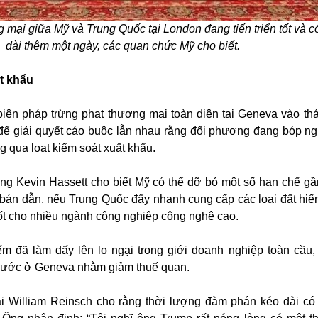
ại giữa Mỹ và Trung Quốc tại London đang tiến triển tốt và c
dài thêm một ngày, các quan chức Mỹ cho biết.
t khẩu
iện pháp trừng phạt thương mại toàn diện tại Geneva vào thá
để giải quyết cáo buộc lẫn nhau rằng đối phương đang bóp ng
 qua loạt kiểm soát xuất khẩu.
ng Kevin Hassett cho biết Mỹ có thể dỡ bỏ một số hạn chế gầ
 bán dẫn, nếu Trung Quốc đẩy nhanh cung cấp các loại đất hi
hốt cho nhiều ngành công nghiệp công nghệ cao.
ếm đã làm dấy lên lo ngại trong giới doanh nghiệp toàn cầu,
trước ở Geneva nhằm giảm thuế quan.
 William Reinsch cho rằng thời lượng đàm phán kéo dài có