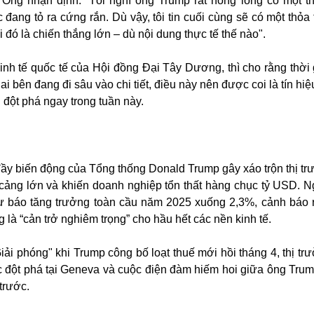
Ông nhận định: “Tôi nghĩ ông Trump rất nóng lòng có một t
đang tỏ ra cứng rắn. Dù vậy, tôi tin cuối cùng sẽ có một thỏa 
 đó là chiến thắng lớn – dù nội dung thực tế thế nào".
Kinh tế quốc tế của Hội đồng Đại Tây Dương, thì cho rằng thời
i bên đang đi sâu vào chi tiết, điều này nên được coi là tín hiệ
 đột phá ngay trong tuần này.
ầy biến động của Tổng thống Donald Trump gây xáo trộn thị tr
c cảng lớn và khiến doanh nghiệp tổn thất hàng chục tỷ USD. 
ự báo tăng trưởng toàn cầu năm 2025 xuống 2,3%, cảnh báo 
 là “cản trở nghiêm trọng” cho hầu hết các nền kinh tế.
iải phóng" khi Trump công bố loạt thuế mới hồi tháng 4, thị tr
 đột phá tại Geneva và cuộc điện đàm hiếm hoi giữa ông Tru
trước.