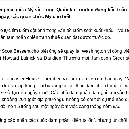
 mại giữa Mỹ và Trung Quốc tại London đang tiến triển t
ngày, các quan chức Mỹ cho biết.
 lực tìm kiếm đột phá trong vấn đề kiểm soát xuất khẩu – yếu t
uận tạm hoãn chiến tranh thuế quan đạt được trước đó.
 Scott Bessent cho biết ông sẽ quay lại Washington vì công vi
 Howard Lutnick và Đại diện Thương mại Jamieson Greer sẽ
.
tại Lancaster House – nơi diễn ra cuộc gặp kéo dài hai ngày: “
m túc và tập trung. Tôi hy vọng sẽ kết thúc đàm phán trong tối 
ôi sẽ ở lại đến ngày mai". Các nhà đàm phán đã nghỉ tạm vào b
ào khoảng 20h (giờ địa phương). Không có chi tiết cụ thể nào 
 dài hơn 5 tiếng sau một ngày làm việc căng thẳng hôm 9/6.
ng xác nhận các cuộc đàm phán “diễn ra ổn”, nhưng từ chối