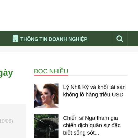
THÔNG TIN DOANH NGHIỆP
Đừng bỏ lỡ
Nổi bật báo nga
gày
ĐỌC NHIỀU
Thư viện media
Phân tích thị trường Nga 2026
Lý Nhã Kỳ và khối tài sản
khổng lồ hàng triệu USD
Chiến sĩ Nga tham gia
10/06)
chiến dịch quân sự đặc
biệt sống sót...