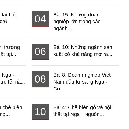
 tại Liên
Bài 15: Những doanh
04
026
nghiệp lớn trong các
ngành...
hị trường
Bài 10: Những ngành sản
06
t tại...
xuất có khả năng mở ra...
o Nga -
Bài 8: Doanh nghiệp Việt
08
ực tế mà...
Nam đầu tư sang Nga -
Cơ...
 chế biến
Bài 4: Chế biến gỗ và nội
10
ng...
thất tại Nga - Nguồn...