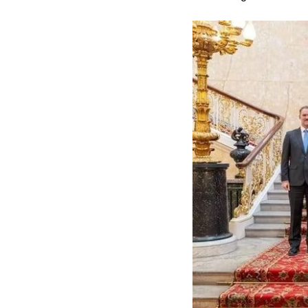
Alibaba
Angela Merkel
Aeroflot
ASEAN
Argentina
Ai
Azovstal