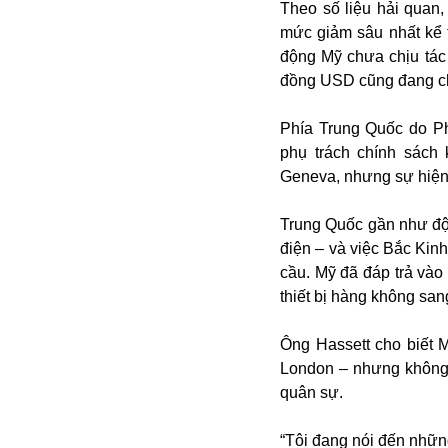
Bulagria
Theo số liệu hải quan
mức giảm sâu nhất kể t
động Mỹ chưa chịu tác 
đồng USD cũng đang ch
Crimea
Chính trị
Phía Trung Quốc do P
Công nghệ
phụ trách chính sách
Chuyện hay
Geneva, nhưng sự hiện 
Chuyện lạ
Cuộc sống quanh ta
Trung Quốc gần như độ
Casino
điện – và việc Bắc Kin
Chiến tranh thương mại
cầu. Mỹ đã đáp trả vào
Chi hội phụ nữ TTTM Mátxcơva
thiết bị hàng không san
Chính trị Nga
Chợ Vòm
Ông Hassett cho biết M
Cảnh sát
London – nhưng không 
Cấm bay
quân sự.
Cao tốc
Canada
“Tôi đang nói đến những