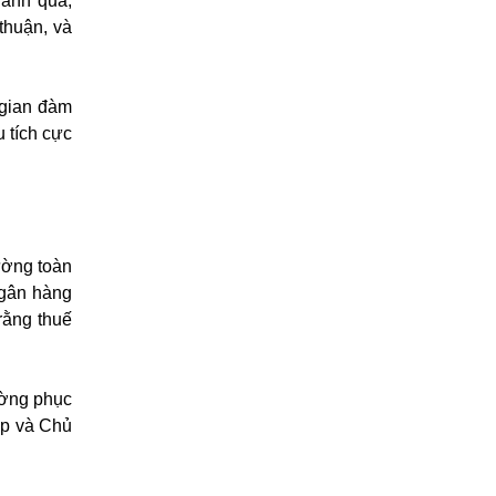
hành quả,
thuận, và
 gian đàm
u tích cực
ường toàn
Ngân hàng
rằng thuế
ường phục
mp và Chủ