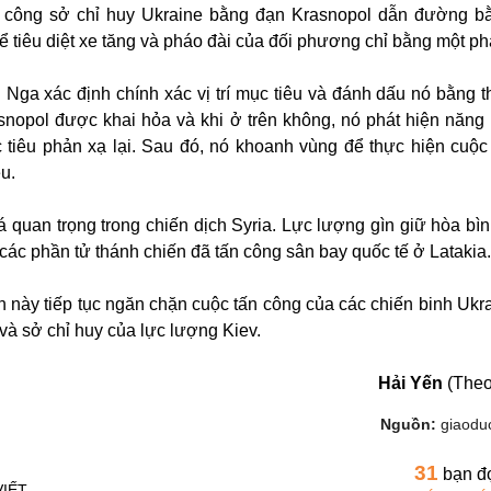
 công sở chỉ huy Ukraine bằng đạn Krasnopol dẫn đường bằ
để tiêu diệt xe tăng và pháo đài của đối phương chỉ bằng một ph
Nga xác định chính xác vị trí mục tiêu và đánh dấu nó bằng thi
asnopol được khai hỏa và khi ở trên không, nó phát hiện năng 
 tiêu phản xạ lại. Sau đó, nó khoanh vùng để thực hiện cuộc
êu.
á quan trọng trong chiến dịch Syria. Lực lượng gìn giữ hòa bì
 các phần tử thánh chiến đã tấn công sân bay quốc tế ở Latakia.
 này tiếp tục ngăn chặn cuộc tấn công của các chiến binh Ukr
và sở chỉ huy của lực lượng Kiev.
Hải Yến
(Theo
Nguồn:
giaoduc
31
bạn đ
VIẾT