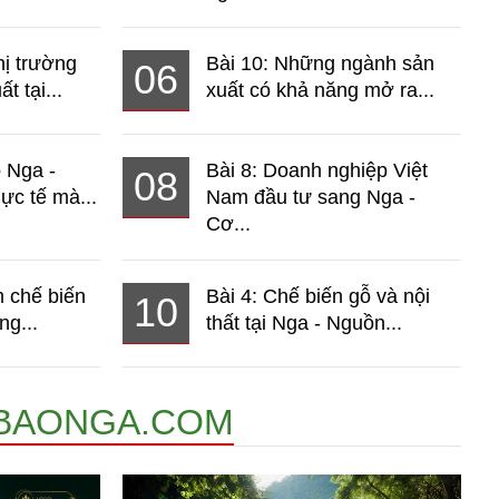
hị trường
Bài 10: Những ngành sản
06
t tại...
xuất có khả năng mở ra...
o Nga -
Bài 8: Doanh nghiệp Việt
08
ực tế mà...
Nam đầu tư sang Nga -
Cơ...
 chế biến
Bài 4: Chế biến gỗ và nội
10
ng...
thất tại Nga - Nguồn...
BAONGA.COM