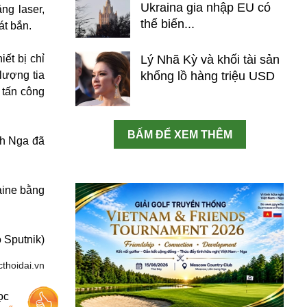
Ukraina gia nhập EU có
ng laser,
thể biến...
át bắn.
ết bị chỉ
Lý Nhã Kỳ và khối tài sản
lượng tia
khổng lồ hàng triệu USD
 tấn công
BẤM ĐỂ XEM THÊM
nh Nga đã
aine bằng
 Sputnik)
thoidai.vn
ọc