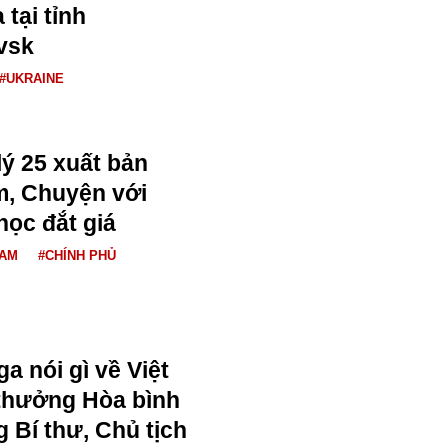
 tại tỉnh
vsk
#UKRAINE
lý 25 xuất bản
m, Chuyện với
học đắt giá
NAM
#CHÍNH PHỦ
a nói gì về Việt
thưởng Hòa bình
 Bí thư, Chủ tịch