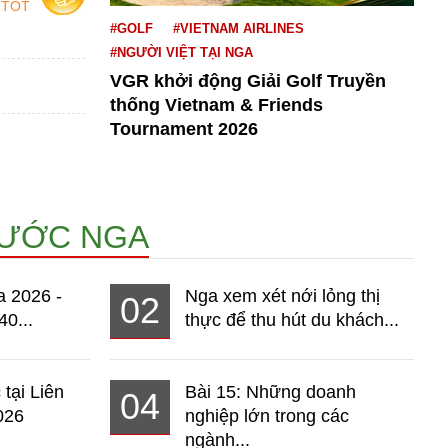
 TỐT
#GOLF
#VIETNAM AIRLINES
#NGƯỜI VIỆT TẠI NGA
VGR khởi động Giải Golf Truyền
thống Vietnam & Friends
Tournament 2026
NƯỚC NGA
a 2026 -
Nga xem xét nới lỏng thị
02
40...
thực để thu hút du khách...
 tại Liên
Bài 15: Những doanh
04
026
nghiệp lớn trong các
ngành...