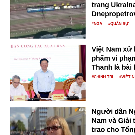
Dịch vụ
trang Ukraina
Diego Maradona
Dnepropetro
Di cư
Facebook
Dòng chảy phương Bắc 1
#NGA
#QUÂN SỰ
FED
Dải Gaza
Fansipan
F0
FLC
Việt Nam xử 
F-16
phẩm vi phạ
Thanh là bài 
#CHÍNH TRỊ
#VIỆT 
Gương sáng
Người dân Ng
Golf
Nam và Giải 
Giáng sinh
trao cho Tổng
GDP