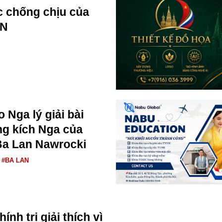
 chống chịu của
AN
 Nga lý giải bài
ng kích Nga của
Ba Lan Nawrocki
#BA LAN
ính trị giải thích vì