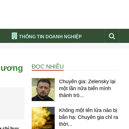
THÔNG TIN DOANH NGHIỆP
Đừng bỏ lỡ
Nổi bật báo nga
phương
ĐỌC NHIỀU
Thư viện media
Phân tích thị trường Nga 2026
Chuyên gia: Zelensky lại
một lần nữa biến mình
thành trò...
Không một tên lửa nào bị
bắn hạ: Chuyên gia chỉ ra
thời...
 chỉ huy