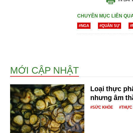
CHUYÊN MỤC LIÊN QU
#NGA
#QUÂN SỰ
#
Bói toán
MỚI CẬP NHẬT
Bóng đá
Bill Gates
BĐS
Loại thực p
Bí ẩn
Bitcoin
nhưng âm th
Bamboo Airways
#SỨC KHỎE
#THỰC
Báo Nga có gì?
Biển Đông
Barrack Obama
Bắc Kinh