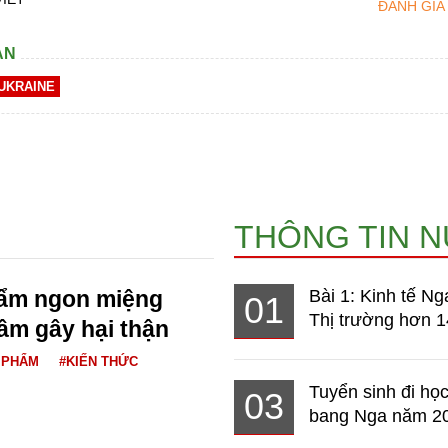
ĐÁNH GIÁ
AN
UKRAINE
THÔNG TIN 
hẩm ngon miệng
Bài 1: Kinh tế Ng
01
Thị trường hơn 1
ầm gây hại thận
 PHẨM
#KIẾN THỨC
Tuyển sinh đi học
03
bang Nga năm 2