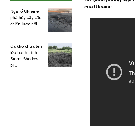
của Ukraine.
Nga tố Ukraine
phá hủy cây cầu
chiến lược nối...
Cả kho chứa tên
lửa hành trình
Storm Shadow
bị...
An ninh
Anh
Australia
Amazon
Army Games
Apple