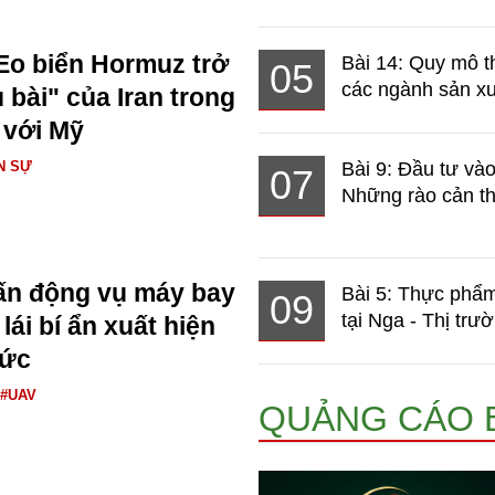
Eo biển Hormuz trở
Bài 14: Quy mô t
05
các ngành sản xuấ
 bài" của Iran trong
 với Mỹ
N SỰ
Bài 9: Đầu tư và
07
Những rào cản th
ấn động vụ máy bay
Bài 5: Thực phẩm
09
tại Nga - Thị trườ
ái bí ẩn xuất hiện
Đức
#UAV
QUẢNG CÁO 