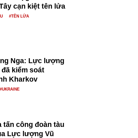
ây cạn kiệt tên lửa
ÂU
#TÊN LỬA
ng Nga: Lực lượng
 đã kiểm soát
ỉnh Kharkov
#UKRAINE
 tấn công đoàn tàu
của Lực lượng Vũ