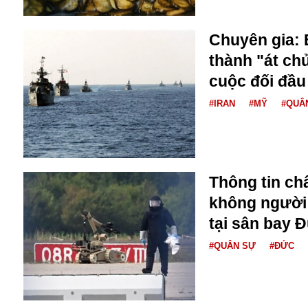
Buôn bán ở Nga
Bộ Quốc phòng
Chuyên gia: 
Bác Hồ
thành "át chủ
Bộ Y tế
cuộc đối đầu
Bão tuyết
Bệnh viện
#IRAN
#MỸ
#QUÂ
Bản quyền
Bảo tàng
Blockchain
Bộ Ngoại giao
Bình Dương
Thông tin ch
Biển Đen
không người l
Boeing
tại sân bay 
Bình Định
Bulgaria
#QUÂN SỰ
#ĐỨC
Biến chủng
Baikal
Bakhmut