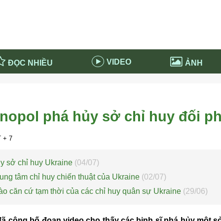
VIDEO
ĐỌC NHIỀU
ẢNH
in và ứng dụng
Tiêu điểm Covid-19
d-19 tại Nga
Thời sự
snopol phá hủy sở chỉ huy đối 
n nước Nga
NABU EDUCATION
 nước Nga
Tử vi hàng ngày
 + 7
 Nga - Việt Nam
Phân tích chính trị
ủy sở chỉ huy Ukraine
(04/07)
ung tâm chỉ huy chiến thuật của Ukraine
(02/07)
vào căn cứ tạm thời của các chỉ huy quân sự Ukraine
(29/06)
 công bố đoạn video cho thấy các binh sĩ phá hủy một sở