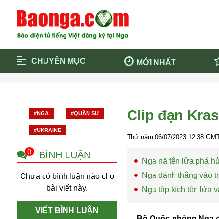
CHUYÊN MỤC
MỚI NHẤT
Trang chủ
Blockcha
Điểm tin chính
Dịch Covi
Clip đạn Kra
#NGA
#QUÂN SỰ
Cộng đồng
Thông ti
#UKRAINE
Cuộc sống quanh ta
Khám phá
Thứ năm 06/07/2023
12:38
GMT
Quảng cáo
Chính trị
0
BÌNH LUẬN
Nga nã tên lửa phá h
Nga đánh thẳng vào tr
Chưa có bình luận nào cho
bài viết này.
Nga tập kích tên lửa 
VIẾT BÌNH LUẬN
Bộ Quốc phòng Nga đã