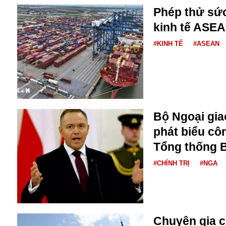
Bulagria
Phép thử sức
kinh tế ASE
#KINH TẾ
#ASEAN
Crimea
Chính trị
Công nghệ
Chuyện hay
Chuyện lạ
Cuộc sống quanh ta
Bộ Ngoại giao
Casino
phát biểu cô
Chiến tranh thương mại
Chi hội phụ nữ TTTM Mátxcơva
Tổng thống 
Chính trị Nga
#CHÍNH TRỊ
#NGA
Chợ Vòm
Cảnh sát
Cấm bay
Cao tốc
Canada
Chuyên gia ch