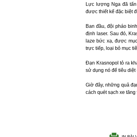
Alibaba
Lực lượng Nga đã tấn
Angela Merkel
được thiết kế đặc biệt 
Aeroflot
ASEAN
Ban đầu, đội pháo binh 
Argentina
định laser. Sau đó, Kr
Ai
laze bức xạ, được mục
Azovstal
trực tiếp, loại bỏ mục ti
Đạn Krasnopol tỏ ra kh
sử dụng nó để tiêu diệt
Giờ đây, những quả đạn
cách quét sạch xe tăng 
IN BÀI 