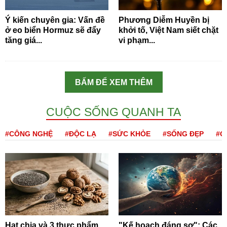
Ý kiến chuyên gia: Vấn đề
Phương Diễm Huyền bị
ở eo biển Hormuz sẽ đẩy
khởi tố, Việt Nam siết chặt
tăng giá...
vi phạm...
BẤM ĐỂ XEM THÊM
CUỘC SỐNG QUANH TA
#CÔNG NGHỆ
#ĐỘC LẠ
#SỨC KHỎE
#SỐNG ĐẸP
#Q
Hạt chia và 3 thực phẩm
"Kế hoạch đáng sợ": Các