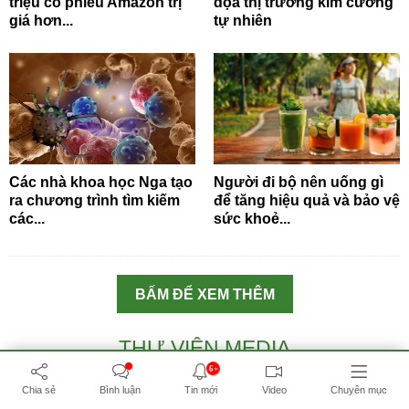
triệu cổ phiếu Amazon trị
dọa thị trường kim cương
giá hơn...
tự nhiên
Các nhà khoa học Nga tạo
Người đi bộ nên uống gì
ra chương trình tìm kiếm
để tăng hiệu quả và bảo vệ
các...
sức khoẻ...
BẤM ĐỂ XEM THÊM
THƯ VIỆN MEDIA
6+
#DU LỊCH NGA
#ẨM THỰC NGA
#ĐẸP
#MÙA THU NGA
Chia sẻ
Bình luận
Tin mới
Video
Chuyên mục