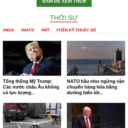
BẤM ĐỂ XEM THÊM
THỜI SỰ
#NGA
#NATO
#MỸ
#TIỀN KỸ THUẬT SỐ
Tổng thống Mỹ Trump:
NATO hầu như ngừng vận
Các nước châu Âu không
chuyển hàng hóa bằng
có lực lượng...
đường biển tới...