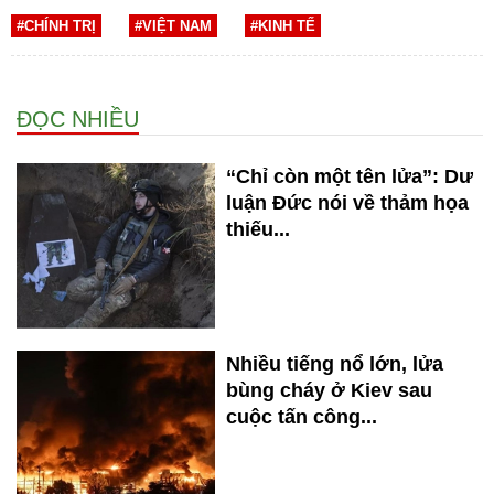
#CHÍNH TRỊ
#VIỆT NAM
#KINH TẾ
ĐỌC NHIỀU
“Chỉ còn một tên lửa”: Dư
luận Đức nói về thảm họa
thiếu...
Nhiều tiếng nổ lớn, lửa
bùng cháy ở Kiev sau
cuộc tấn công...