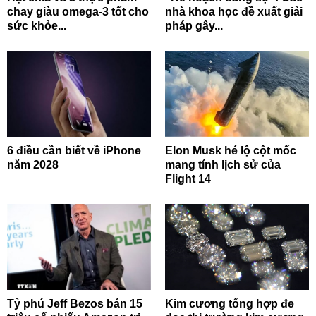
chay giàu omega-3 tốt cho
nhà khoa học đề xuất giải
sức khỏe...
pháp gây...
6 điều cần biết về iPhone
Elon Musk hé lộ cột mốc
năm 2028
mang tính lịch sử của
Flight 14
Tỷ phú Jeff Bezos bán 15
Kim cương tổng hợp đe