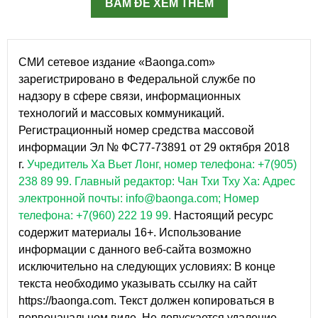
BẤM ĐỂ XEM THÊM
СМИ сетевое издание «Baonga.com»
зарегистрировано в Федеральной службе по
надзору в сфере связи, информационных
технологий и массовых коммуникаций.
Регистрационный номер средства массовой
информации Эл № ФС77-73891 от 29 октября 2018
г.
Учредитель Ха Вьет Лонг, номер телефона: +7(905)
238 89 99.
Главный редактор: Чан Тхи Тху Ха: Адрес
электронной почты: info@baonga.com; Номер
телефона: +7(960) 222 19 99.
Настоящий ресурс
содержит материалы 16+. Использование
информации с данного веб-сайта возможно
исключительно на следующих условиях: В конце
текста необходимо указывать ссылку на сайт
https://baonga.com. Текст должен копироваться в
первоначальном виде. Не допускается удаление