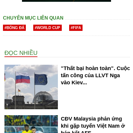
CHUYÊN MỤC LIÊN QUAN
#BÓNG ĐÁ
#WORLD CUP
#FIFA
ĐỌC NHIỀU
"Thất bại hoàn toàn". Cuộc
tấn công của LLVT Nga
vào Kiev...
CĐV Malaysia phản ứng
khi gặp tuyển Việt Nam ở