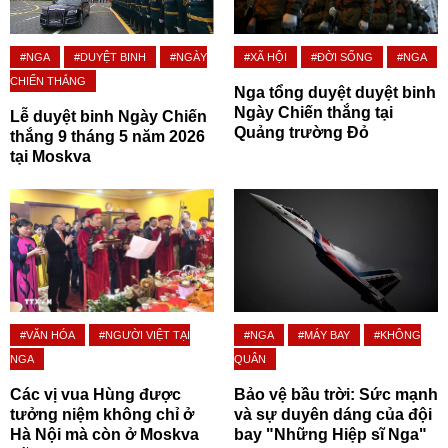
#NGA
#DUYỆT BINH
#NGÀY
#XÃ HỘI
#ĐỜI SỐNG
#NGA
CHIẾN THẮNG
Nga tổng duyệt duyệt binh
Ngày Chiến thắng tại
Lễ duyệt binh Ngày Chiến
Quảng trường Đỏ
thắng 9 tháng 5 năm 2026
tại Moskva
#VĂN HÓA
#NGƯỜI VIỆT TẠI
#NGA
#MÁY BAY
#KHÔNG
NGA
QUÂN
Các vị vua Hùng được
Bảo vệ bầu trời: Sức mạnh
tưởng niệm không chỉ ở
và sự duyên dáng của đội
Hà Nội mà còn ở Moskva
bay "Những Hiệp sĩ Nga"