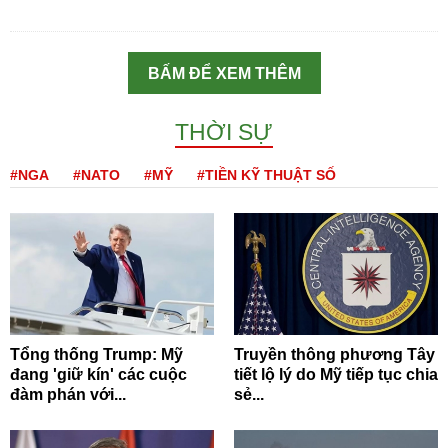
BẤM ĐỂ XEM THÊM
THỜI SỰ
#NGA
#NATO
#MỸ
#TIỀN KỸ THUẬT SỐ
Tổng thống Trump: Mỹ
Truyền thông phương Tây
đang 'giữ kín' các cuộc
tiết lộ lý do Mỹ tiếp tục chia
đàm phán với...
sẻ...