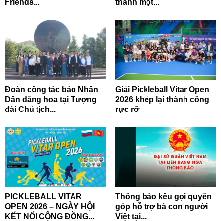
Friends...
thành một...
Đoàn công tác báo Nhân
Giải Pickleball Vitar Open
Dân dâng hoa tại Tượng
2026 khép lại thành công
đài Chủ tịch...
rực rỡ
PICKLEBALL VITAR
Thông báo kêu gọi quyên
OPEN 2026 – NGÀY HỘI
góp hỗ trợ bà con người
KẾT NỐI CỘNG ĐỒNG...
Việt tại...