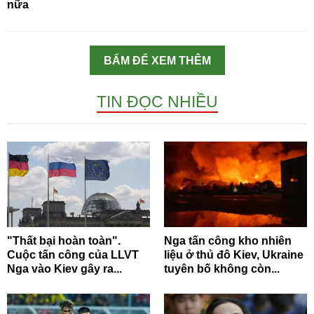
nữa
BẤM ĐỂ XEM THÊM
TIN ĐỌC NHIỀU
"Thất bại hoàn toàn".
Nga tấn công kho nhiên
Cuộc tấn công của LLVT
liệu ở thủ đô Kiev, Ukraine
Nga vào Kiev gây ra...
tuyên bố không còn...