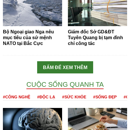
Bộ Ngoại giao Nga nêu
Giám đốc Sở GD&ĐT
mục tiêu của sứ mệnh
Tuyên Quang bị tạm đình
NATO tại Bắc Cực
chỉ công tác
BẤM ĐỂ XEM THÊM
CUỘC SỐNG QUANH TA
#CÔNG NGHỆ
#ĐỘC LẠ
#SỨC KHỎE
#SỐNG ĐẸP
#Q