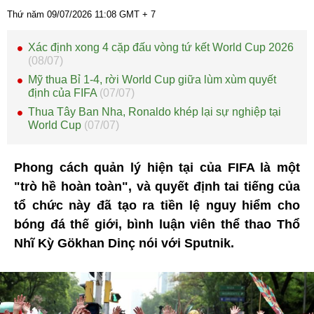
Thứ năm 09/07/2026
11:08
GMT + 7
Xác định xong 4 cặp đấu vòng tứ kết World Cup 2026
(08/07)
Mỹ thua Bỉ 1-4, rời World Cup giữa lùm xùm quyết
định của FIFA
(07/07)
Thua Tây Ban Nha, Ronaldo khép lại sự nghiệp tại
World Cup
(07/07)
Phong cách quản lý hiện tại của FIFA là một
"trò hề hoàn toàn", và quyết định tai tiếng của
tổ chức này đã tạo ra tiền lệ nguy hiểm cho
bóng đá thế giới, bình luận viên thể thao Thổ
Nhĩ Kỳ Gökhan Dinç nói với Sputnik.