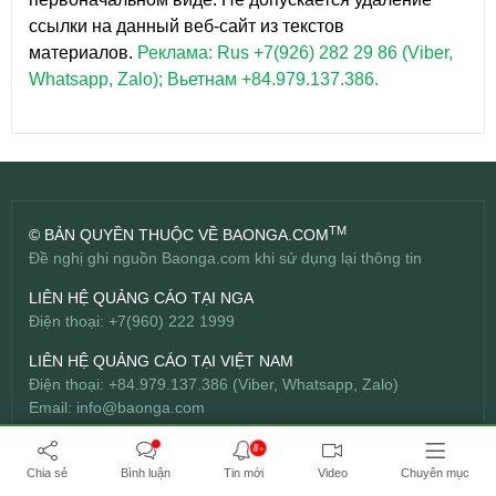
ссылки на данный веб-сайт из текстов
материалов.
Реклама: Rus +7(926) 282 29 86 (Viber,
Whatsapp, Zalo); Вьетнам +84.979.137.386.
TM
© BẢN QUYỀN THUỘC VỀ BAONGA.COM
Đề nghị ghi nguồn Baonga.com khi sử dụng lại thông tin
LIÊN HỆ QUẢNG CÁO TẠI NGA
Điện thoại: +7(960) 222 1999
LIÊN HỆ QUẢNG CÁO TẠI VIỆT NAM
Điện thoại: +84.979.137.386 (Viber, Whatsapp, Zalo)
Email:
info@baonga.com
THIẾT KẾ WEBSITE CHUYÊN NGHIỆP
8+
Công ty TNHH Đầu tư Bách Hợp -
BICWeb.vn
TM
Chia sẻ
Bình luận
Tin mới
Video
Chuyên mục