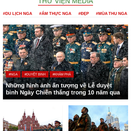
THƯ VIỆN MEDIA
#DU LỊCH NGA
#ẨM THỰC NGA
#ĐẸP
#MÙA THU NGA
#NGA
#DUYỆT BINH
#KHÁM PHÁ
Những hình ảnh ấn tượng về Lễ duyệt
binh Ngày Chiến thắng trong 10 năm qua