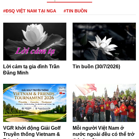
#ĐSQ VIỆT NAM TẠI NGA
#TIN BUỒN
Lời cảm tạ gia đình Trần
Tin buồn (30/7/2026)
Đăng Minh
VGR khởi động Giải Golf
Mỗi người Việt Nam ở
Truyền thống Vietnam &
nước ngoài đều có thể trở