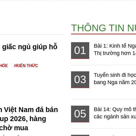
THÔNG TIN 
n giấc ngủ giúp hỗ
Bài 1: Kinh tế Ng
01
Thị trường hơn 1
KHỎE
#KIẾN THỨC
Tuyển sinh đi học
03
bang Nga năm 2
m Việt Nam đá bán
Bài 14: Quy mô t
05
các ngành sản xuấ
up 2026, hàng
 chờ mua