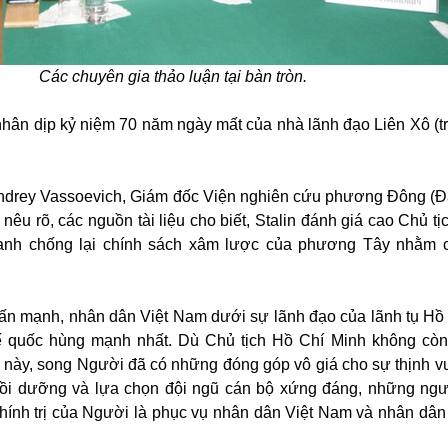
Các chuyên gia thảo luận tại bàn tròn.
hân dịp kỷ niệm 70 năm ngày mất của nhà lãnh đạo Liên Xô (t
 Andrey Vassoevich, Giám đốc Viện nghiên cứu phương Đông (Đ
êu rõ, các nguồn tài liệu cho biết, Stalin đánh giá cao Chủ tị
ranh chống lại chính sách xâm lược của phương Tây nhằm 
ấn mạnh, nhân dân Việt Nam dưới sự lãnh đạo của lãnh tụ Hồ
đế quốc hùng mạnh nhất. Dù Chủ tịch Hồ Chí Minh không cò
g này, song Người đã có những đóng góp vô giá cho sự thịnh 
ồi dưỡng và lựa chọn đội ngũ cán bộ xứng đáng, những ngư
hính trị của Người là phục vụ nhân dân Việt Nam và nhân dân