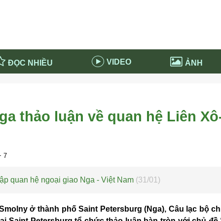
VIDEO
ĐỌC NHIỀU
ẢNH
in và ứng dụng
Tiêu điểm Covid-19
d-19 tại Nga
Thời sự
a thảo luận về quan hệ Liên Xô-
n nước Nga
NABU EDUCATION
 nước Nga
Tử vi hàng ngày
 Nga - Việt Nam
Phân tích chính trị
 7
lập quan hệ ngoại giao Nga - Việt Nam
(31/01)
n Smolny ở thành phố Saint Petersburg (Nga), Câu lạc bộ c
i Saint Petersburg tổ chức thảo luận bàn tròn với chủ đề