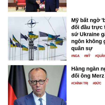
Dịch vụ
Diego Maradona
Di cư
Facebook
Dòng chảy phương Bắc 1
FED
Mỹ bất ngờ '
Dải Gaza
Fansipan
đối đầu trực
F0
sứ Ukraine g
FLC
ngôn không g
F-16
quân sự
#NGA
#MỸ
#QUÂ
Hàng ngàn ng
đối ông Merz
#CHÍNH TRỊ
#ĐỨC
Gương sáng
Golf
Giáng sinh
GDP