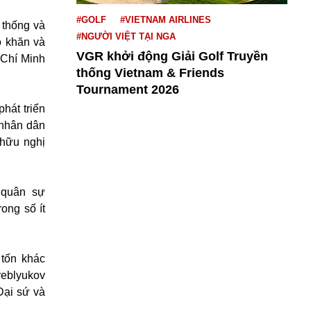
#GOLF
#VIETNAM AIRLINES
 thống và
#NGƯỜI VIỆT TẠI NGA
ó khăn và
VGR khởi động Giải Golf Truyền
 Chí Minh
thống Vietnam & Friends
Tournament 2026
hát triển
 nhân dân
 hữu nghị
 quân sự
ong số ít
 tốn khác
kreblyukov
Đại sứ và