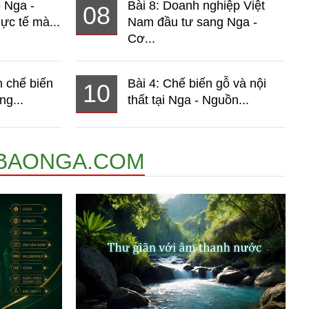
o Nga -
Bài 8: Doanh nghiệp Việt
08
ực tế mà...
Nam đầu tư sang Nga -
Cơ...
 chế biến
Bài 4: Chế biến gỗ và nội
10
ng...
thất tại Nga - Nguồn...
BAONGA.COM