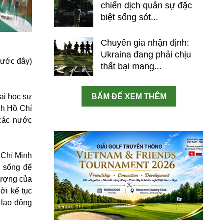
chiến dịch quân sự đặc
biệt sống sót...
Chuyên gia nhận định:
Ukraina đang phải chịu
rước đây)
thất bại mang...
ại học sư
BẤM ĐỂ XEM THÊM
ch Hồ Chí
các nước
 Chí Minh
n sống để
vượng của
ời kế tục
 lao động