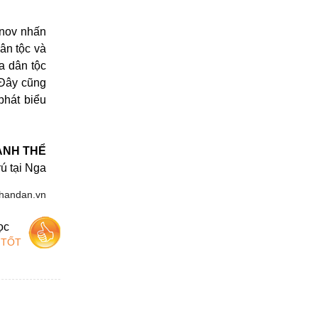
anov nhấn
ân tộc và
a dân tộc
 Đây cũng
phát biểu
ANH THỂ
ú tại Nga
handan.vn
ọc
 TỐT