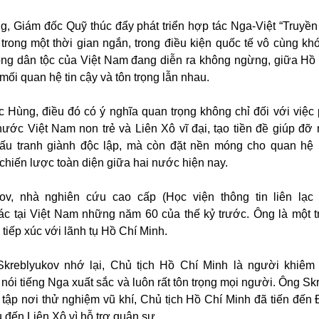
 Giám đốc Quỹ thúc đẩy phát triển hợp tác Nga-Việt “Truyền
rong một thời gian ngắn, trong điều kiện quốc tế vô cùng kh
hóng dân tộc của Việt Nam đang diễn ra không ngừng, giữa Hồ
mối quan hệ tin cậy và tôn trọng lẫn nhau.
ùng, điều đó có ý nghĩa quan trọng không chỉ đối với việc p
ước Việt Nam non trẻ và Liên Xô vĩ đại, tạo tiền đề giúp đỡ
đấu tranh giành độc lập, mà còn đặt nền móng cho quan hệ
 chiến lược toàn diện giữa hai nước hiện nay.
ov, nhà nghiên cứu cao cấp (Học viện thông tin liên lạc
c tại Việt Nam những năm 60 của thế kỷ trước. Ông là một tr
tiếp xúc với lãnh tụ Hồ Chí Minh.
kreblyukov nhớ lại, Chủ tịch Hồ Chí Minh là người khiêm
 nói tiếng Nga xuất sắc và luôn rất tôn trọng mọi người. Ông S
i tập nơi thử nghiệm vũ khí, Chủ tịch Hồ Chí Minh đã tiến đến 
u đến Liên Xô vì hỗ trợ quân sự.