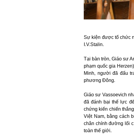
Alibaba
Angela Merkel
Aeroflot
ASEAN
Argentina
Sự kiện được tổ chức n
Ai
I.V.Stalin.
Azovstal
Tại bàn tròn, Giáo sư
phạm quốc gia Herzen) n
Minh, người đã đấu t
phương Đông.
Giáo sư Vassoevich nh
đã đánh bại thế lực 
chứng kiến chiến thắn
Việt Nam, bằng cách b
chân chính đường lối c
toàn thế giới.