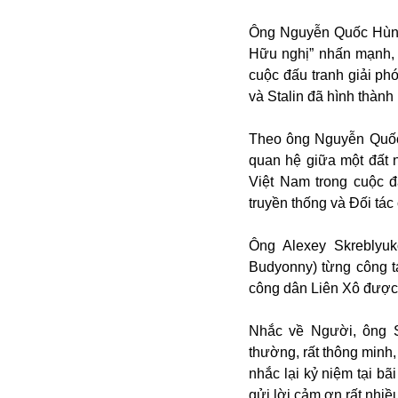
Ông Nguyễn Quốc Hùng,
Hữu nghị” nhấn mạnh, t
cuộc đấu tranh giải p
và Stalin đã hình thành 
Theo ông Nguyễn Quốc H
quan hệ giữa một đất n
Việt Nam trong cuộc 
Bói toán
truyền thống và Đối tác
Bóng đá
Bill Gates
Ông Alexey Skreblyuk
BĐS
Budyonny) từng công tá
Bí ẩn
công dân Liên Xô được 
Bitcoin
Bamboo Airways
Nhắc về Người, ông S
Báo Nga có gì?
thường, rất thông minh,
Biển Đông
nhắc lại kỷ niệm tại bã
Barrack Obama
gửi lời cảm ơn rất nhiề
Bắc Kinh