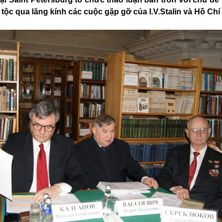
 tộc qua lăng kính các cuộc gặp gỡ của I.V.Stalin và Hồ Chí