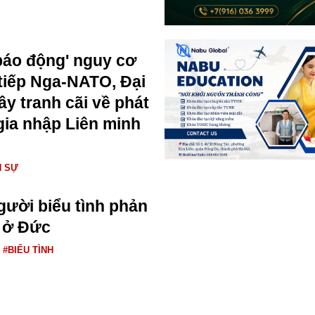
báo động' nguy cơ
 tiếp Nga-NATO, Đại
ây tranh cãi về phát
ia nhập Liên minh
N SỰ
ười biểu tình phản
 ở Đức
#BIỂU TÌNH