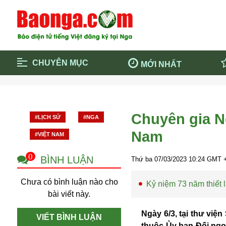
CHUYÊN MỤC
MỚI NHẤT
Trang chủ
Blockcha
Điểm tin chính
Dịch Covi
Chuyên gia Ng
#LỊCH SỬ
#NGA
Cộng đồng
Thông ti
Nam
#VIỆT NAM
Cuộc sống quanh ta
Khám phá
Quảng cáo
Chính trị
0
BÌNH LUẬN
Thứ ba 07/03/2023
10:24
GMT +
Chưa có bình luận nào cho
Kỷ niệm 73 năm thiết 
bài viết này.
Ngày 6/3, tại thư việ
VIẾT BÌNH LUẬN
thuộc Ủy ban Đối ngoạ