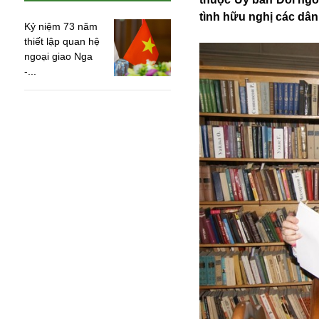
tình hữu nghị các dân
Kỷ niệm 73 năm
thiết lập quan hệ
ngoại giao Nga
-...
An ninh
Anh
Australia
Amazon
Army Games
Apple