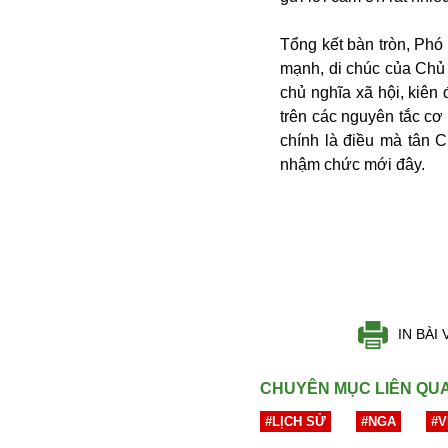
Buôn bán ở Nga
Tổng kết bàn tròn, Phó
Bộ Quốc phòng
mạnh, di chúc của Chủ 
Bác Hồ
chủ nghĩa xã hội, kiên
Bộ Y tế
trên các nguyên tắc cơ
Bão tuyết
chính là điều mà tân 
Bệnh viện
nhậm chức mới đây.
Bản quyền
Bảo tàng
Blockchain
Bộ Ngoại giao
Bình Dương
Biển Đen
Boeing
Bình Định
IN BÀI 
Bulgaria
Biến chủng
CHUYÊN MỤC LIÊN QU
Baikal
#LỊCH SỬ
#NGA
#V
Bakhmut