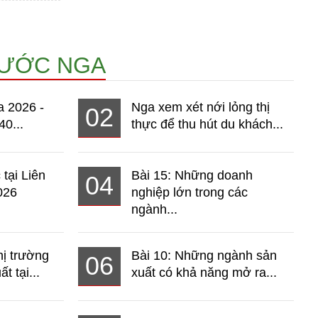
NƯỚC NGA
a 2026 -
Nga xem xét nới lỏng thị
02
40...
thực để thu hút du khách...
 tại Liên
Bài 15: Những doanh
04
026
nghiệp lớn trong các
ngành...
hị trường
Bài 10: Những ngành sản
06
t tại...
xuất có khả năng mở ra...