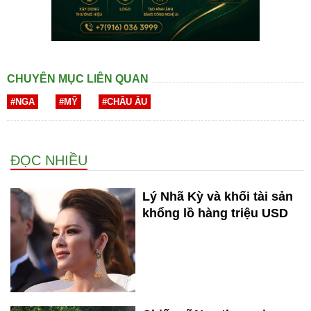
CHUYÊN MỤC LIÊN QUAN
#NGA
#MỸ
#CHÂU ÂU
ĐỌC NHIỀU
Lý Nhã Kỳ và khối tài sản
khổng lồ hàng triệu USD