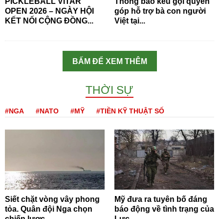
PICKLEBALL VITAR
Thông báo kêu gọi quyên
OPEN 2026 – NGÀY HỘI
góp hỗ trợ bà con người
KẾT NỐI CỘNG ĐỒNG...
Việt tại...
BẤM ĐỂ XEM THÊM
THỜI SỰ
#NGA
#NATO
#MỸ
#TIỀN KỸ THUẬT SỐ
Siết chặt vòng vây phong
Mỹ đưa ra tuyên bố đáng
tỏa. Quân đội Nga chọn
báo động về tình trạng của
chiến lược...
Lực...