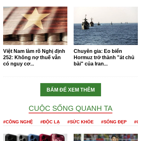
Việt Nam làm rõ Nghị định
Chuyên gia: Eo biển
252: Không nợ thuế vẫn
Hormuz trở thành "át chủ
có nguy cơ...
bài" của Iran...
BẤM ĐỂ XEM THÊM
CUỘC SỐNG QUANH TA
#CÔNG NGHỆ
#ĐỘC LẠ
#SỨC KHỎE
#SỐNG ĐẸP
#Q