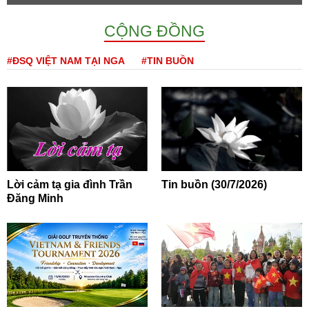
CỘNG ĐỒNG
#ĐSQ VIỆT NAM TẠI NGA
#TIN BUỒN
Lời cảm tạ gia đình Trần
Tin buồn (30/7/2026)
Đăng Minh