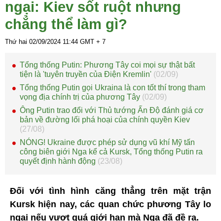
ngại: Kiev sốt ruột nhưng
chẳng thể làm gì?
Thứ hai 02/09/2024
11:44
GMT + 7
Tổng thống Putin: Phương Tây coi mọi sự thật bất
tiện là 'tuyên truyền của Điện Kremlin'
(02/09)
Tổng thống Putin gọi Ukraina là con tốt thí trong tham
vọng địa chính trị của phương Tây
(02/09)
Ông Putin trao đổi với Thủ tướng Ấn Độ đánh giá cơ
bản về đường lối phá hoại của chính quyền Kiev
(27/08)
NÓNG! Ukraine được phép sử dụng vũ khí Mỹ tấn
công biên giới Nga kể cả Kursk, Tổng thống Putin ra
quyết định hành động
(23/08)
Đối với tình hình căng thẳng trên mặt trận
Kursk hiện nay, các quan chức phương Tây lo
ngại nếu vượt quá giới hạn mà Nga đã đề ra.