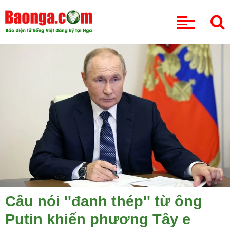
CHUYÊN MỤC
Câu nói ''đanh thép'' từ ông
Putin khiến phương Tây e