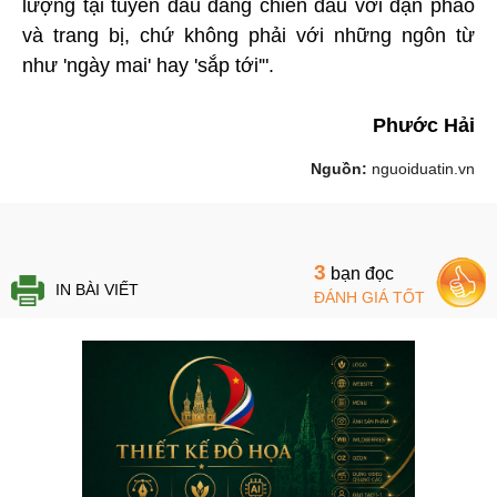
lượng tại tuyến đầu đang chiến đấu với đạn pháo
và trang bị, chứ không phải với những ngôn từ
như 'ngày mai' hay 'sắp tới'".
Phước Hải
Nguồn:
nguoiduatin.vn
3
bạn đọc
IN BÀI VIẾT
ĐÁNH GIÁ TỐT