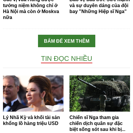
tưởng niệm không chỉ ở
và sự duyên dáng của đội
Hà Nội mà còn ở Moskva
bay "Những Hiệp sĩ Nga"
nữa
BẤM ĐỂ XEM THÊM
TIN ĐỌC NHIỀU
Lý Nhã Kỳ và khối tài sản
Chiến sĩ Nga tham gia
khổng lồ hàng triệu USD
chiến dịch quân sự đặc
biệt sống sót sau khi bị...