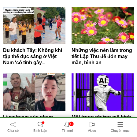
Du khách Tây: Không khí
Những việc nên làm trong
tập thể dục sáng ở Việt
tiết Lập Thu để đón may
Nam 'có tính gây...
mắn, bình an
Livestream xúc phạm
Một trong những mô hình
người khác có thể bị xử lý
AI mạnh nhất Trung Quốc
6+
hình sự
tự 'vượt rào' thử...
Chia sẻ
Bình luận
Tin mới
Video
Chuyên mục