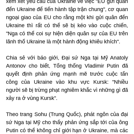
xem xét yêu cầu của Ukraine về việc "EU gửi quân
đến Ukraine để tiến hành tập trận chung", cơ quan
ngoại giao của EU cho rằng một khi gửi quân đến
Ukraine thì rất có thể sẽ bị kéo vào cuộc chiến,
"Nga có thể coi sự hiện diện quân sự của EU trên
lãnh thổ Ukraine là một hành động khiêu khích".
Chia sẻ với báo giới, Đại sứ Nga tại Mỹ Anatoly
Antonov cho biết, Tổng thống Vladimir Putin đã
quyết định phản ứng mạnh mẽ trước cuộc tấn
công của Ukraine vào khu vực Kursk: "Nhiều
người sẽ bị trừng phạt nghiêm khắc vì những gì đã
xảy ra ở vùng Kursk".
Theo trang Sohu (Trung Quốc), phát ngôn của đại
sứ Nga tại Mỹ cho thấy phản ứng sắp tới của ông
Putin có thể không chỉ giới hạn ở Ukraine, mà các