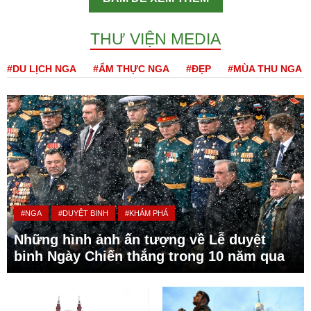
THƯ VIỆN MEDIA
#DU LỊCH NGA
#ẨM THỰC NGA
#ĐẸP
#MÙA THU NGA
#NGA
#DUYỆT BINH
#KHÁM PHÁ
Những hình ảnh ấn tượng về Lễ duyệt
binh Ngày Chiến thắng trong 10 năm qua