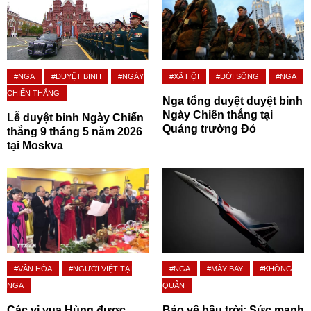
#NGA
#DUYỆT BINH
#NGÀY
#XÃ HỘI
#ĐỜI SỐNG
#NGA
CHIẾN THẮNG
Nga tổng duyệt duyệt binh
Ngày Chiến thắng tại
Lễ duyệt binh Ngày Chiến
Quảng trường Đỏ
thắng 9 tháng 5 năm 2026
tại Moskva
#VĂN HÓA
#NGƯỜI VIỆT TẠI
#NGA
#MÁY BAY
#KHÔNG
NGA
QUÂN
Các vị vua Hùng được
Bảo vệ bầu trời: Sức mạnh