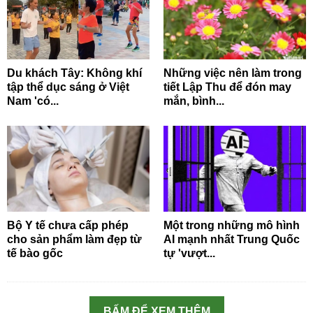
Du khách Tây: Không khí
Những việc nên làm trong
tập thể dục sáng ở Việt
tiết Lập Thu để đón may
Nam 'có...
mắn, bình...
Bộ Y tế chưa cấp phép
Một trong những mô hình
cho sản phẩm làm đẹp từ
AI mạnh nhất Trung Quốc
tế bào gốc
tự 'vượt...
BẤM ĐỂ XEM THÊM