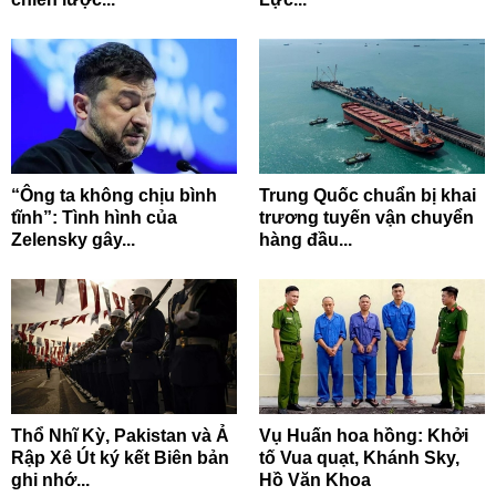
“Ông ta không chịu bình
Trung Quốc chuẩn bị khai
tĩnh”: Tình hình của
trương tuyến vận chuyển
Zelensky gây...
hàng đầu...
Thổ Nhĩ Kỳ, Pakistan và Ả
Vụ Huấn hoa hồng: Khởi
Rập Xê Út ký kết Biên bản
tố Vua quạt, Khánh Sky,
ghi nhớ...
Hồ Văn Khoa