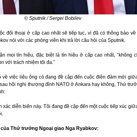
© Sputnik / Sergei Bobilev
ộc đối thoại ở cấp cao nhất sẽ tiếp tục, vì đã có thông báo về
kov nói với các phóng viên khi trả lời câu hỏi của Sputnik.
 mọi tín hiệu, đặc biệt là tín hiệu ở cấp cao nhất, "không c
n với trách nhiệm tối đa."
heo về việc liệu ông có đang đề cập đến cuộc điện đàm mới giữ
a sau hội nghị thượng đỉnh NATO ở Ankara hay không, Thứ trư
nh:
nh xác diễn biến này. Tôi đang đề cập đến một cuộc tiếp xúc giữ
i.
 của Thứ trưởng Ngoại giao Nga Ryabkov: