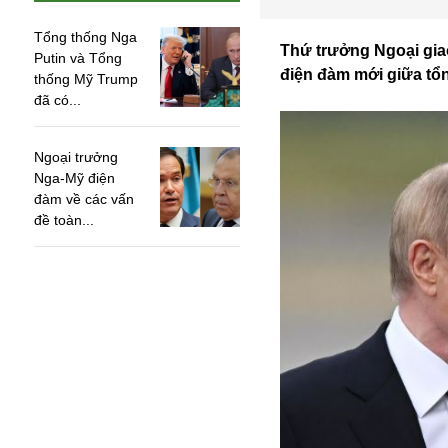
Tổng thống Nga
Thứ trưởng Ngoại gia
Putin và Tổng
điện đàm mới giữa tổn
thống Mỹ Trump
đã có...
Ngoại trưởng
Nga-Mỹ điện
đàm về các vấn
đề toàn...
An ninh
Anh
Australia
Amazon
Army Games
Apple