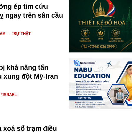
ỡng ép tim cứu
ỵ ngay trên sân cầu
NAM
#SỰ THẬT
bị khả năng tấn
u xung đột Mỹ-Iran
#ISRAEL
 xoá sổ trạm điều