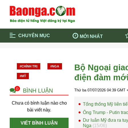
CHUYÊN MỤC
MỚI NHẤT
Trang chủ
Blockcha
Điểm tin chính
Dịch Covi
Bộ Ngoại gia
#CHÍNH TRỊ
#NGA
Cộng đồng
Thông ti
điện đàm mới
#MỸ
Cuộc sống quanh ta
Khám phá
Quảng cáo
Chính trị
0
BÌNH LUẬN
Thứ ba 07/07/2026
04:39
GMT +
Chưa có bình luận nào cho
Tổng thống Mỹ liên t
bài viết này.
Ông Trump - Putin tra
Dư luân Mỹ đưa ra tu
VIẾT BÌNH LUẬN
Nga
(15/06)