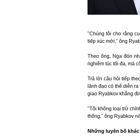
Alibaba
Angela Merkel
Aeroflot
ASEAN
"Chúng tôi cho rằng cu
Argentina
tiếp xúc mới," ông Ryab
Ai
Azovstal
Theo ông, Nga đón nhận
nghiêm túc tối đa, mà cò
Trả lời câu hỏi tiếp t
lãnh đạo có thể diễn r
giao Ryabkov khẳng đị
"Tôi không loại trừ chí
thống," ông Ryabkov nó
Những tuyên bố khác