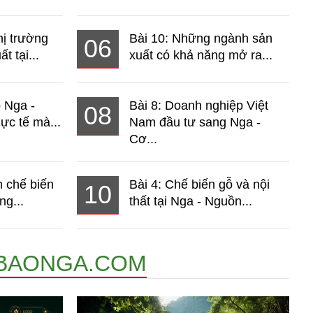
hị trường
Bài 10: Những ngành sản
06
t tại...
xuất có khả năng mở ra...
o Nga -
Bài 8: Doanh nghiệp Việt
08
ực tế mà...
Nam đầu tư sang Nga -
Cơ...
 chế biến
Bài 4: Chế biến gỗ và nội
10
ng...
thất tại Nga - Nguồn...
BAONGA.COM