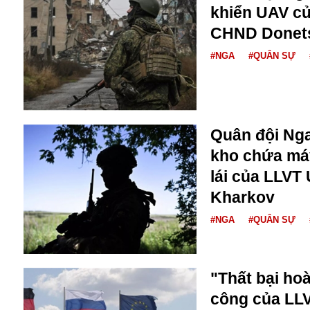
Dịch vụ
khiển UAV củ
Diego Maradona
CHND Donets
Di cư
Facebook
Dòng chảy phương Bắc 1
FED
#NGA
#QUÂN SỰ
Dải Gaza
Fansipan
F0
FLC
F-16
Quân đội Nga
kho chứa má
lái của LLVT 
Kharkov
#NGA
#QUÂN SỰ
Gương sáng
Golf
"Thất bại ho
Giáng sinh
công của LL
GDP