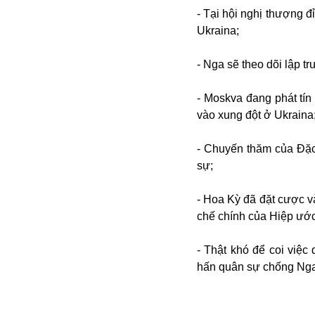
- Tại hội nghị thượng 
Ukraina;
- Nga sẽ theo dõi lập 
- Moskva đang phát tí
vào xung đột ở Ukraina
Bói toán
- Chuyến thăm của Đặc 
Bóng đá
sự;
Bill Gates
BĐS
- Hoa Kỳ đã đặt cược v
Bí ẩn
chế chính của Hiệp ư
Bitcoin
Bamboo Airways
- Thật khó để coi việ
Báo Nga có gì?
hấn quân sự chống Nga
Biển Đông
Barrack Obama
Bắc Kinh