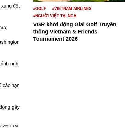
 xung đột
#GOLF
#VIETNAM AIRLINES
#NGƯỜI VIỆT TẠI NGA
VGR khởi động Giải Golf Truyền
ara;
thống Vietnam & Friends
Tournament 2026
ashington
rình nghị
ủ các hạn
 động gây
kevesko.vn