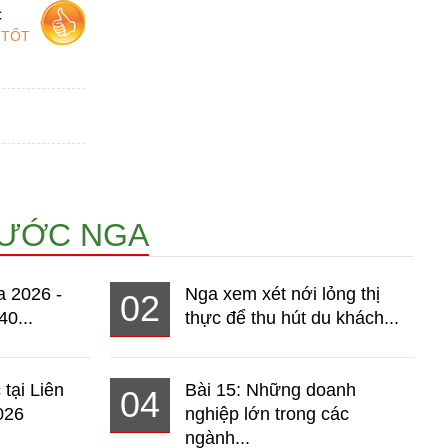
c
 TỐT
NƯỚC NGA
a 2026 -
Nga xem xét nới lỏng thị
02
40...
thực để thu hút du khách...
 tại Liên
Bài 15: Những doanh
04
026
nghiệp lớn trong các
ngành...