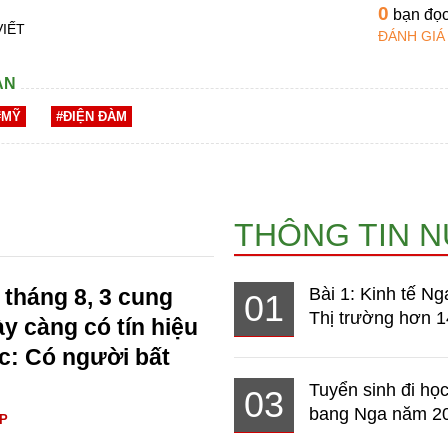
0
bạn đọ
VIẾT
ĐÁNH GIÁ
AN
#MỸ
#ĐIỆN ĐÀM
THÔNG TIN 
 tháng 8, 3 cung
Bài 1: Kinh tế Ng
01
Thị trường hơn 1
y càng có tín hiệu
ạc: Có người bất
Tuyển sinh đi học
03
bang Nga năm 2
ÁP