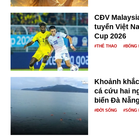
Bulagria
CĐV Malaysi
tuyển Việt N
Crimea
Cup 2026
Chính trị
Công nghệ
#THỂ THAO
#BÓNG 
Chuyện hay
Chuyện lạ
Cuộc sống quanh ta
Casino
Khoảnh khắc 
Chiến tranh thương mại
Chi hội phụ nữ TTTM Mátxcơva
cá cứu hai ng
Chính trị Nga
biển Đà Nẵn
Chợ Vòm
Cảnh sát
#ĐỜI SỐNG
#SỐNG 
Cấm bay
Cao tốc
Canada