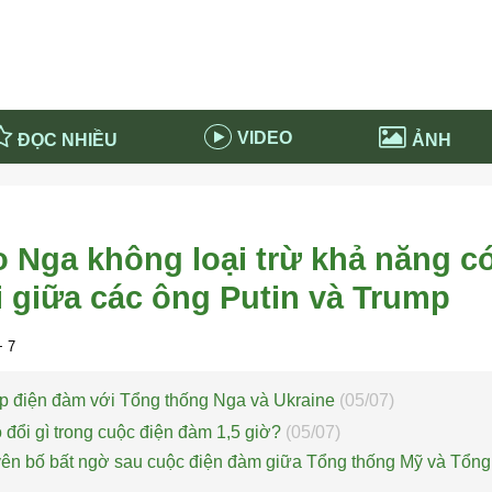
VIDEO
ĐỌC NHIỀU
ẢNH
in và ứng dụng
Tiêu điểm Covid-19
d-19 tại Nga
Thời sự
o Nga không loại trừ khả năng c
n nước Nga
NABU EDUCATION
 giữa các ông Putin và Trump
 nước Nga
Tử vi hàng ngày
 Nga - Việt Nam
Phân tích chính trị
 7
iếp điện đàm với Tổng thống Nga và Ukraine
(05/07)
o đổi gì trong cuộc điện đàm 1,5 giờ?
(05/07)
yên bố bất ngờ sau cuộc điện đàm giữa Tổng thống Mỹ và Tổng