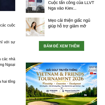
Cuộc tấn công của LLVT
Nga vào Kiev...
Mẹo cải thiện giấc ngủ
 các cuộc
giúp hỗ trợ giảm mỡ
hỉ với sự
BẤM ĐỂ XEM THÊM
a các nhà
ởng Ngoại
a hai tổng