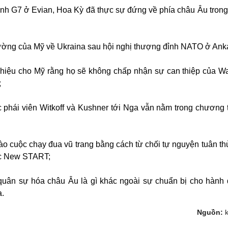
đỉnh G7 ở Evian, Hoa Kỳ đã thực sự đứng về phía châu Âu trong
trường của Mỹ về Ukraina sau hội nghị thượng đỉnh NATO ở Ank
n hiệu cho Mỹ rằng họ sẽ không chấp nhận sự can thiệp của W
;
phái viên Witkoff và Kushner tới Nga vẫn nằm trong chương t
ào cuộc chạy đua vũ trang bằng cách từ chối tự nguyện tuân th
ớc New START;
c quân sự hóa châu Âu là gì khác ngoài sự chuẩn bị cho hành
.
Nguồn: