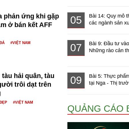
a phản ứng khi gặp
Bài 14: Quy mô t
05
các ngành sản xuấ
am ở bán kết AFF
ĐÁ
#VIỆT NAM
Bài 9: Đầu tư và
07
Những rào cản th
tàu hải quân, tàu
Bài 5: Thực phẩm
09
tại Nga - Thị trườ
ười trôi dạt trên
g
ĐẸP
#VIỆT NAM
QUẢNG CÁO 