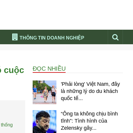
THÔNG TIN DOANH NGHIỆP
Đừng bỏ lỡ
Nổi bật báo nga
ó cuộc
ĐỌC NHIỀU
Thư viện media
Phân tích thị trường Nga 2026
'Phải lòng' Việt Nam, đây
là những lý do du khách
quốc tế...
“Ông ta không chịu bình
tĩnh”: Tình hình của
 thống
Zelensky gây...