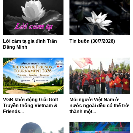
Lời cảm tạ gia đình Trần
Tin buồn (30/7/2026)
Đăng Minh
VGR khởi động Giải Golf
Mỗi người Việt Nam ở
Truyền thống Vietnam &
nước ngoài đều có thể trở
Friends...
thành một...