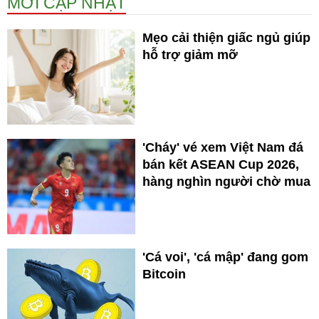
MỚI CẬP NHẬT
Mẹo cải thiện giấc ngủ giúp
hỗ trợ giảm mỡ
'Cháy' vé xem Việt Nam đá
bán kết ASEAN Cup 2026,
hàng nghìn người chờ mua
'Cá voi', 'cá mập' đang gom
Bitcoin