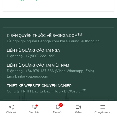
TM
© BẢN QUYỀN THUỘC VỀ BAONGA.COM
Đề nghị ghi nguồn Baonga.com khi sử dụng lại thông tin
LIÊN HỆ QUẢNG CÁO TẠI NGA
Điện thoại: +7(960) 222 1999
LIÊN HỆ QUẢNG CÁO TẠI VIỆT NAM
Điện thoại: +84.979.137.386 (Viber, Whatsapp, Zalo)
Email:
info@baonga.com
THIẾT KẾ WEBSITE CHUYÊN NGHIỆP
Công ty TNHH Đầu tư Bách Hợp -
BICWeb.vn
TM
5+
Chia sẻ
Bình luận
Tin mới
Video
Chuyên mục