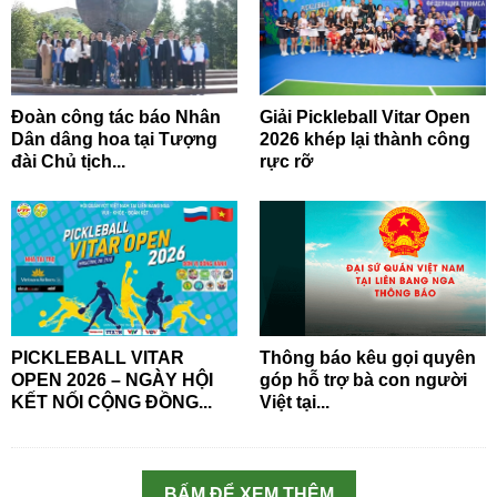
Đoàn công tác báo Nhân
Giải Pickleball Vitar Open
Dân dâng hoa tại Tượng
2026 khép lại thành công
đài Chủ tịch...
rực rỡ
PICKLEBALL VITAR
Thông báo kêu gọi quyên
OPEN 2026 – NGÀY HỘI
góp hỗ trợ bà con người
KẾT NỐI CỘNG ĐỒNG...
Việt tại...
BẤM ĐỂ XEM THÊM