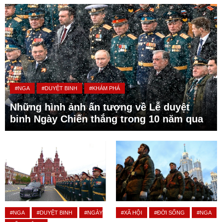
#NGA
#DUYỆT BINH
#KHÁM PHÁ
Những hình ảnh ấn tượng về Lễ duyệt
binh Ngày Chiến thắng trong 10 năm qua
#NGA
#DUYỆT BINH
#NGÀY
#XÃ HỘI
#ĐỜI SỐNG
#NGA