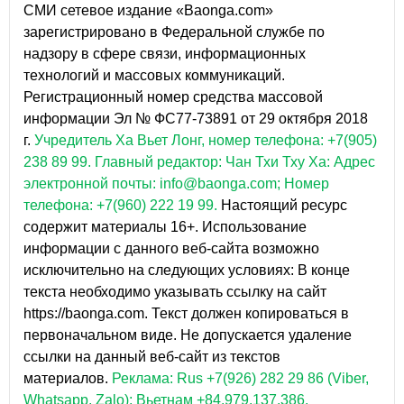
СМИ сетевое издание «Baonga.com»
зарегистрировано в Федеральной службе по
надзору в сфере связи, информационных
технологий и массовых коммуникаций.
Регистрационный номер средства массовой
информации Эл № ФС77-73891 от 29 октября 2018
г.
Учредитель Ха Вьет Лонг, номер телефона: +7(905)
238 89 99.
Главный редактор: Чан Тхи Тху Ха: Адрес
электронной почты: info@baonga.com; Номер
телефона: +7(960) 222 19 99.
Настоящий ресурс
содержит материалы 16+. Использование
информации с данного веб-сайта возможно
исключительно на следующих условиях: В конце
текста необходимо указывать ссылку на сайт
https://baonga.com. Текст должен копироваться в
первоначальном виде. Не допускается удаление
ссылки на данный веб-сайт из текстов
материалов.
Реклама: Rus +7(926) 282 29 86 (Viber,
Whatsapp, Zalo); Вьетнам +84.979.137.386.