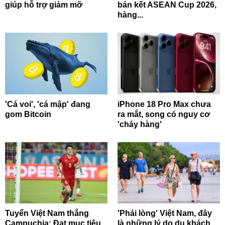
giúp hỗ trợ giảm mỡ
bán kết ASEAN Cup 2026,
hàng...
'Cá voi', 'cá mập' đang
iPhone 18 Pro Max chưa
gom Bitcoin
ra mắt, song có nguy cơ
'cháy hàng'
Tuyển Việt Nam thắng
'Phải lòng' Việt Nam, đây
Campuchia: Đạt mục tiêu
là những lý do du khách