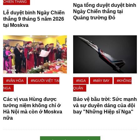
CHIẾN THẮNG
Nga tổng duyệt duyệt binh
Ngày Chiến thắng tại
Lễ duyệt binh Ngày Chiến
Quảng trường Đỏ
thắng 9 tháng 5 năm 2026
tại Moskva
#VĂN HÓA
#NGƯỜI VIỆT TẠI
#NGA
#MÁY BAY
#KHÔNG
NGA
QUÂN
Các vị vua Hùng được
Bảo vệ bầu trời: Sức mạnh
tưởng niệm không chỉ ở
và sự duyên dáng của đội
Hà Nội mà còn ở Moskva
bay "Những Hiệp sĩ Nga"
nữa