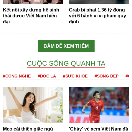
Kết nối xây dựng hệ sinh
Grab bị phạt 1,36 tỷ đồng
thái dược Việt Nam hiện
với 6 hành vi vi phạm quy
đại
định...
BẤM ĐỂ XEM THÊM
CUỘC SỐNG QUANH TA
#CÔNG NGHỆ
#ĐỘC LẠ
#SỨC KHỎE
#SỐNG ĐẸP
#Q
Mẹo cải thiện giấc ngủ
'Cháy' vé xem Việt Nam đá