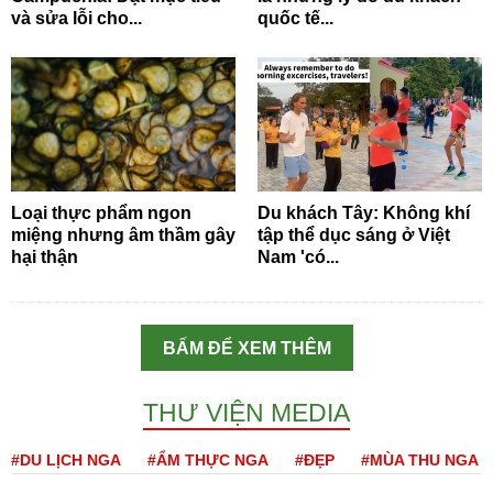
và sửa lỗi cho...
quốc tế...
Loại thực phẩm ngon
Du khách Tây: Không khí
miệng nhưng âm thầm gây
tập thể dục sáng ở Việt
hại thận
Nam 'có...
BẤM ĐỂ XEM THÊM
THƯ VIỆN MEDIA
#DU LỊCH NGA
#ẨM THỰC NGA
#ĐẸP
#MÙA THU NGA