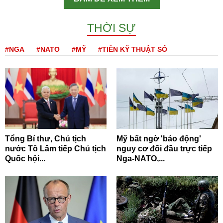
THỜI SỰ
#NGA
#NATO
#MỸ
#TIỀN KỸ THUẬT SỐ
Tổng Bí thư, Chủ tịch
Mỹ bất ngờ 'báo động'
nước Tô Lâm tiếp Chủ tịch
nguy cơ đối đầu trực tiếp
Quốc hội...
Nga-NATO,...