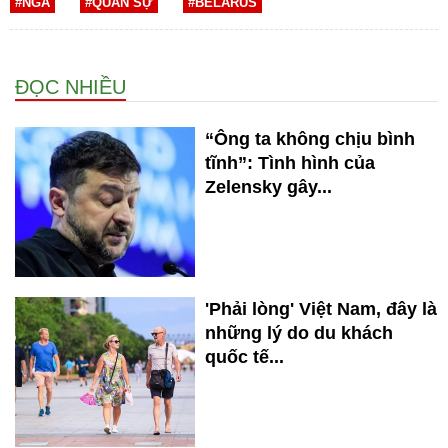
#NGA
#QUÂN SỰ
#BELARUS
ĐỌC NHIỀU
“Ông ta không chịu bình
tĩnh”: Tình hình của
Zelensky gây...
'Phải lòng' Việt Nam, đây là
những lý do du khách
quốc tế...