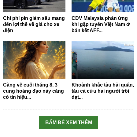
Chi phí pin giảm sâu mang
CĐV Malaysia phản ứng
đến lợi thế về giá cho xe
khi gặp tuyển Việt Nam ở
điện
bán kết AFF...
Càng về cuối tháng 8, 3
Khoảnh khắc tàu hải quân,
cung hoàng đạo này càng
tàu cá cứu hai người trôi
có tín hiệu...
dạt...
BẤM ĐỂ XEM THÊM