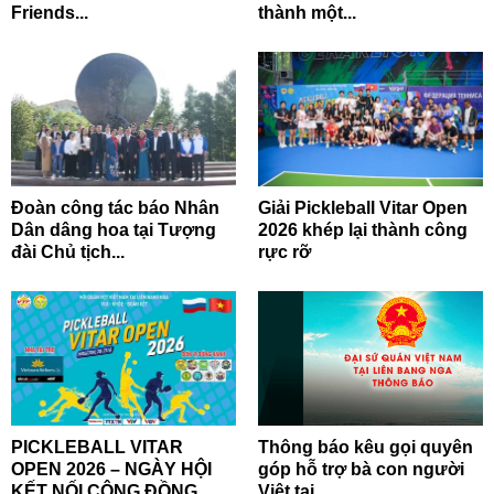
Friends...
thành một...
Đoàn công tác báo Nhân
Giải Pickleball Vitar Open
Dân dâng hoa tại Tượng
2026 khép lại thành công
đài Chủ tịch...
rực rỡ
PICKLEBALL VITAR
Thông báo kêu gọi quyên
OPEN 2026 – NGÀY HỘI
góp hỗ trợ bà con người
KẾT NỐI CỘNG ĐỒNG...
Việt tại...