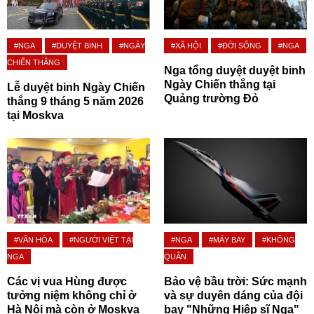
#NGA
#DUYỆT BINH
#NGÀY
#XÃ HỘI
#ĐỜI SỐNG
#NGA
CHIẾN THẮNG
Nga tổng duyệt duyệt binh
Ngày Chiến thắng tại
Lễ duyệt binh Ngày Chiến
Quảng trường Đỏ
thắng 9 tháng 5 năm 2026
tại Moskva
#VĂN HÓA
#NGƯỜI VIỆT TẠI
#NGA
#MÁY BAY
#KHÔNG
NGA
QUÂN
Các vị vua Hùng được
Bảo vệ bầu trời: Sức mạnh
tưởng niệm không chỉ ở
và sự duyên dáng của đội
Hà Nội mà còn ở Moskva
bay "Những Hiệp sĩ Nga"