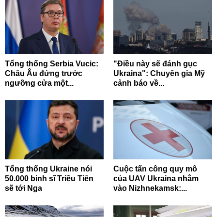
Tổng thống Serbia Vucic:
"Điều này sẽ đánh gục
Châu Âu đứng trước
Ukraina": Chuyên gia Mỹ
ngưỡng cửa một...
cảnh báo về...
Tổng thống Ukraine nói
Cuộc tấn công quy mô
50.000 binh sĩ Triều Tiên
của UAV Ukraina nhằm
sẽ tới Nga
vào Nizhnekamsk:...