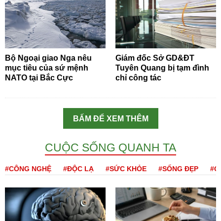
Bộ Ngoại giao Nga nêu
Giám đốc Sở GD&ĐT
mục tiêu của sứ mệnh
Tuyên Quang bị tạm đình
NATO tại Bắc Cực
chỉ công tác
BẤM ĐỂ XEM THÊM
CUỘC SỐNG QUANH TA
#CÔNG NGHỆ
#ĐỘC LẠ
#SỨC KHỎE
#SỐNG ĐẸP
#Q