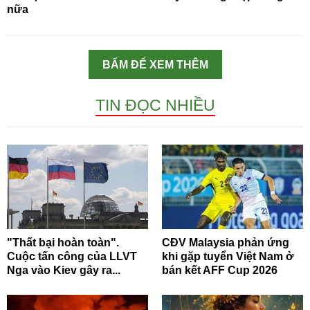
nữa
BẤM ĐỂ XEM THÊM
TIN ĐỌC NHIỀU
"Thất bại hoàn toàn".
CĐV Malaysia phản ứng
Cuộc tấn công của LLVT
khi gặp tuyển Việt Nam ở
Nga vào Kiev gây ra...
bán kết AFF Cup 2026