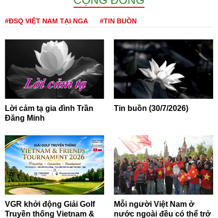
#ĐSQ VIỆT NAM TẠI NGA
#TIN BUỒN
Lời cảm tạ gia đình Trần
Tin buồn (30/7/2026)
Đăng Minh
VGR khởi động Giải Golf
Mỗi người Việt Nam ở
Truyền thống Vietnam &
nước ngoài đều có thể trở