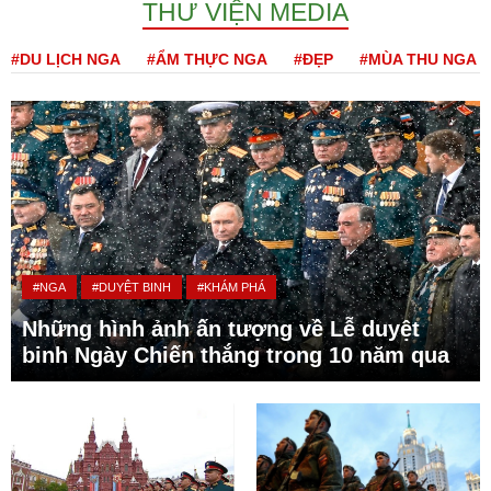
THƯ VIỆN MEDIA
#DU LỊCH NGA
#ẨM THỰC NGA
#ĐẸP
#MÙA THU NGA
#NGA
#DUYỆT BINH
#KHÁM PHÁ
Những hình ảnh ấn tượng về Lễ duyệt
binh Ngày Chiến thắng trong 10 năm qua