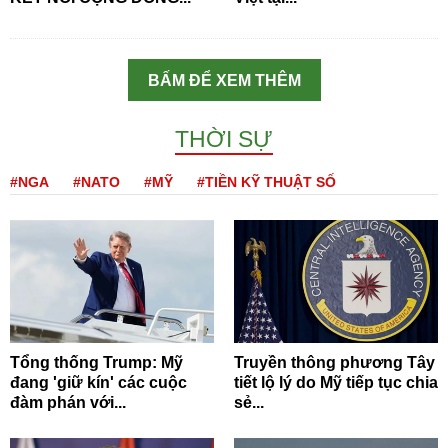
BẤM ĐỂ XEM THÊM
THỜI SỰ
#NGA
#NATO
#MỸ
#TIỀN KỸ THUẬT SỐ
Tổng thống Trump: Mỹ
Truyền thông phương Tây
đang 'giữ kín' các cuộc
tiết lộ lý do Mỹ tiếp tục chia
đàm phán với...
sẻ...