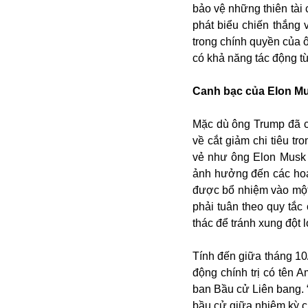
Bulagria
bảo vệ những thiên tài 
phát biểu chiến thắng 
trong chính quyền của ô
có khả năng tác động t
Crimea
Chính trị
Canh bạc của Elon M
Công nghệ
Chuyện hay
Mặc dù ông Trump đã c
Chuyện lạ
về cắt giảm chi tiêu t
Cuộc sống quanh ta
vẻ như ông Elon Musk k
Casino
ảnh hưởng đến các hoạ
Chiến tranh thương mại
được bổ nhiệm vào một 
Chi hội phụ nữ TTTM Mátxcơva
phải tuân theo quy tắc
Chính trị Nga
thác để tránh xung đột lợ
Chợ Vòm
Cảnh sát
Tính đến giữa tháng 1
Cấm bay
động chính trị có tên
Cao tốc
ban Bầu cử Liên bang. 
Canada
bầu cử giữa nhiệm kỳ c