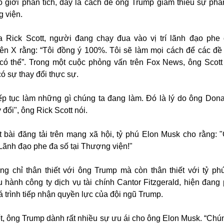
o giới phân tích, đây là cách để ông Trump giảm thiểu sự phả
 viện.
a Rick Scott, người đang chạy đua vào vị trí lãnh đạo phe 
trên X rằng: “Tôi đồng ý 100%. Tôi sẽ làm mọi cách để các đ
có thể”. Trong một cuộc phỏng vấn trên Fox News, ông Scott 
ó sự thay đổi thực sự.
iếp tục làm những gì chúng ta đang làm. Đó là lý do ông Don
đổi", ông Rick Scott nói.
 bài đăng tải trên mạng xã hội, tỷ phú Elon Musk cho rằng: 
í Lãnh đạo phe đa số tại Thượng viện!"
g chỉ thân thiết với ông Trump mà còn thân thiết với tỷ p
u hành công ty dịch vụ tài chính Cantor Fitzgerald, hiện đang 
 trình tiếp nhận quyền lực của đội ngũ Trump.
ết, ông Trump dành rất nhiều sự ưu ái cho ông Elon Musk. “Chún