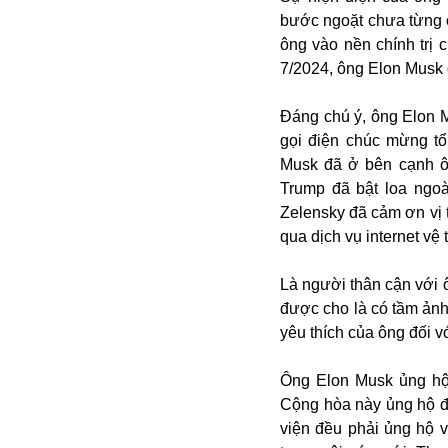
bước ngoặt chưa từng c
ông vào nền chính trị
7/2024, ông Elon Musk đã
Đáng chú ý, ông Elon M
gọi điện chúc mừng tổ
Musk đã ở bên cạnh ô
Trump đã bật loa ngo
Bói toán
Zelensky đã cảm ơn vị t
Bóng đá
qua dịch vụ internet vệ t
Bill Gates
BĐS
Là người thân cận với 
Bí ẩn
được cho là có tầm ản
Bitcoin
yêu thích của ông đối vớ
Bamboo Airways
Báo Nga có gì?
Ông Elon Musk ủng hộ 
Biển Đông
Cộng hòa này ủng hộ đ
Barrack Obama
viện đều phải ủng hộ 
Bắc Kinh