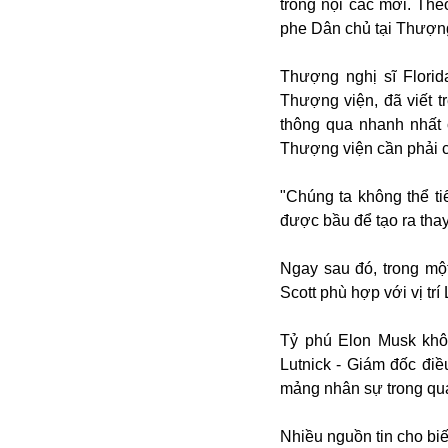
trong nội các mới. The
Buôn bán ở Nga
phe Dân chủ tại Thượng
Bộ Quốc phòng
Bác Hồ
Thượng nghị sĩ Florid
Bộ Y tế
Thượng viện, đã viết 
Bão tuyết
thông qua nhanh nhất 
Bệnh viện
Thượng viện cần phải c
Bản quyền
Bảo tàng
"Chúng ta không thể t
Blockchain
được bầu để tạo ra thay 
Bộ Ngoại giao
Bình Dương
Ngay sau đó, trong một
Biển Đen
Scott phù hợp với vị tr
Boeing
Bình Định
Tỷ phú Elon Musk khôn
Bulgaria
Lutnick - Giám đốc điề
Biến chủng
mảng nhân sự trong quá
Baikal
Bakhmut
Nhiều nguồn tin cho bi