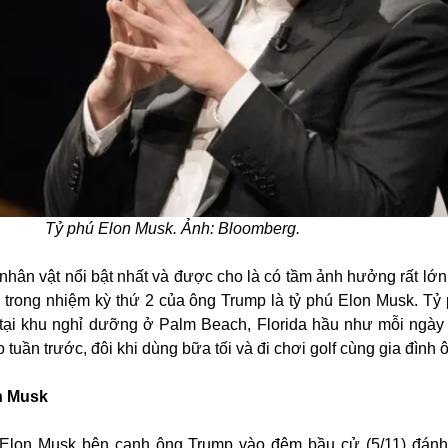
Tỷ phú Elon Musk. Ảnh: Bloomberg.
nhân vật nổi bật nhất và được cho là có tầm ảnh hưởng rất lớn 
 trong nhiệm kỳ thứ 2 của ông Trump là tỷ phú Elon Musk. Tỷ
 tại khu nghỉ dưỡng ở Palm Beach, Florida hầu như mỗi ngày 
tuần trước, đôi khi dùng bữa tối và đi chơi golf cùng gia đình 
on Musk
 Elon Musk bên cạnh ông Trump vào đêm bầu cử (5/11) đán