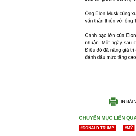
Campuchia
Chính phủ
Ông Elon Musk cũng xuấ
Chính sách
vấn thân thiện với ông 
Covid-19
Cổ phiếu
Canh bạc lớn của Elon
Cuốn sách
Donald Trump
nhuận. Một ngày sau c
Công dân
Du lịch Nga
Điều đó đã nâng giá tr
Chống dịch
Du lịch
đánh dấu mức tăng cao 
Cuộc sống
Du học
Cà phê
Du học Tâm Phong
Camera
Donbass
Công nghiệp
Diễn viên
Covid-19 tại Nga
Elon Musk
Dubai
Chiến tranh lạnh
Emmanuel Macron
Do thái
IN BÀI 
CIA
Estonia
Doanh nghiệp
ECOWAS
Dạy con
CHUYÊN MỤC LIÊN QU
Du khách Nga
#DONALD TRUMP
#MỸ
Du học sinh