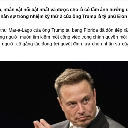
, nhân vật nổi bật nhất và được cho là có tầm ảnh hưởng rấ
hân sự trong nhiệm kỳ thứ 2 của ông Trump là tỷ phú Elon
 thự Mar-a-Lago của ông Trump tại bang Florida đã đón tiếp rất
ững người muốn tìm kiếm một công việc trong chính quyền mới
 người cố gắng tác động tới quyết định lựa chọn nhân sự củ