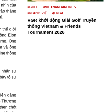
 nhìn của
#GOLF
#VIETNAM AIRLINES
vào tháng
#NGƯỜI VIỆT TẠI NGA
ủ.
VGR khởi động Giải Golf Truyền
thống Vietnam & Friends
 thế giới
Tournament 2026
 ông Elon
mừng. Ông
àm và ông
aine thông
n nhân sự
bày tỏ sự
viên đảng
ạo Thượng
then chốt