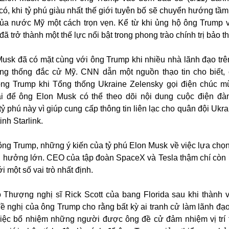
ó, khi tỷ phú giàu nhất thế giới tuyên bố sẽ chuyển hướng tầm
 của nước Mỹ một cách trọn vẹn. Kể từ khi ủng hộ ông Trump 
 trở thành một thế lực nổi bật trong phong trào chính trị bảo th
usk đã có mặt cùng với ông Trump khi nhiều nhà lãnh đạo trên
ng thống đắc cử Mỹ. CNN dẫn một nguồn thạo tin cho biết,
ng Trump khi Tổng thống Ukraine Zelensky gọi điện chúc 
ài để ông Elon Musk có thể theo dõi nội dung cuộc điện đ
ỷ phú này vì giúp cung cấp thông tin liên lạc cho quân đội Ukr
inh Starlink.
ông Trump, những ý kiến của tỷ phú Elon Musk về việc lựa chọ
h hưởng lớn. CEO của tập đoàn SpaceX và Tesla thậm chí còn 
i một số vai trò nhất định.
Thượng nghị sĩ Rick Scott của bang Florida sau khi thành 
ề nghị của ông Trump cho rằng bất kỳ ai tranh cử làm lãnh đ
việc bổ nhiệm những người được ông đề cử đảm nhiệm vị trí 