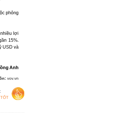
uộc phỏng
nhiều lợi
 gần 15%.
tỷ USD và
ồng Anh
ồn:
vov.vn
c
 TỐT