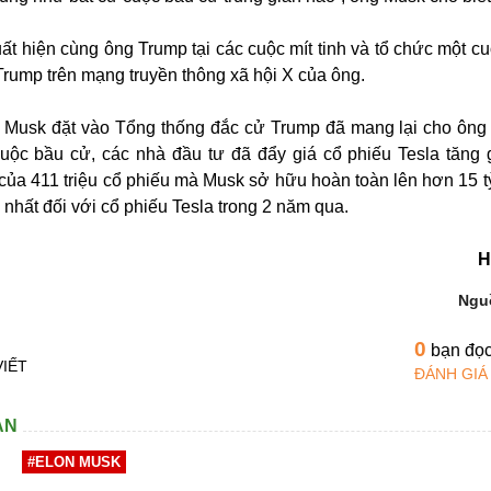
t hiện cùng ông Trump tại các cuộc mít tinh và tổ chức một c
Trump trên mạng truyền thông xã hội X của ông.
 Musk đặt vào Tổng thống đắc cử Trump đã mang lại cho ông 
uộc bầu cử, các nhà đầu tư đã đẩy giá cổ phiếu Tesla tăng
ị của 411 triệu cổ phiếu mà Musk sở hữu hoàn toàn lên hơn 15 
nhất đối với cổ phiếu Tesla trong 2 năm qua.
H
Ngu
0
bạn đọ
VIẾT
ĐÁNH GIÁ
AN
#ELON MUSK