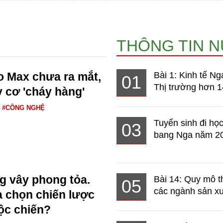
THÔNG TIN 
o Max chưa ra mắt,
Bài 1: Kinh tế Ng
01
Thị trường hơn 1
 cơ 'cháy hàng'
#CÔNG NGHỆ
Tuyển sinh đi học
03
bang Nga năm 2
ng vây phong tỏa.
Bài 14: Quy mô t
05
các ngành sản xuấ
 chọn chiến lược
ộc chiến?