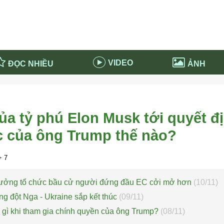
VIDEO
ĐỌC NHIỀU
ẢNH
in và ứng dụng
Tiêu điểm Covid-19
d-19 tại Nga
Thời sự
a tỷ phú Elon Musk tới quyết đ
n nước Nga
NABU EDUCATION
c của ông Trump thế nào?
 nước Nga
Tử vi hàng ngày
 Nga - Việt Nam
Phân tích chính trị
 7
tưởng tổ chức bầu cử người đứng đầu EC cởi mở hơn
(10/11)
g đột Nga - Ukraine sắp kết thúc
(09/11)
 gì khi tham gia chính quyền của ông Trump?
(08/11)