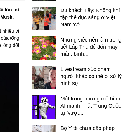
t lớn tới
Du khách Tây: Không khí
 Musk.
tập thể dục sáng ở Việt
Nam 'có...
 nhiều vị
 của tổng
Những việc nên làm trong
a ông đối
tiết Lập Thu để đón may
mắn, bình...
Livestream xúc phạm
người khác có thể bị xử lý
hình sự
Một trong những mô hình
AI mạnh nhất Trung Quốc
tự 'vượt...
Bộ Y tế chưa cấp phép