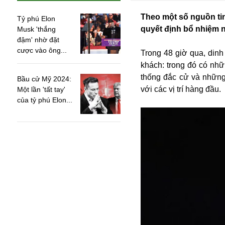
Theo một số nguồn tin
Tỷ phú Elon
quyết định bổ nhiệm n
Musk 'thắng
đậm' nhờ đặt
cược vào ông...
Trong 48 giờ qua, dinh
khách: trong đó có nh
thống đắc cử và những
Bầu cử Mỹ 2024:
với các vị trí hàng đầu.
Một lần 'tất tay'
của tỷ phú Elon...
An ninh
Anh
Australia
Amazon
Army Games
Apple