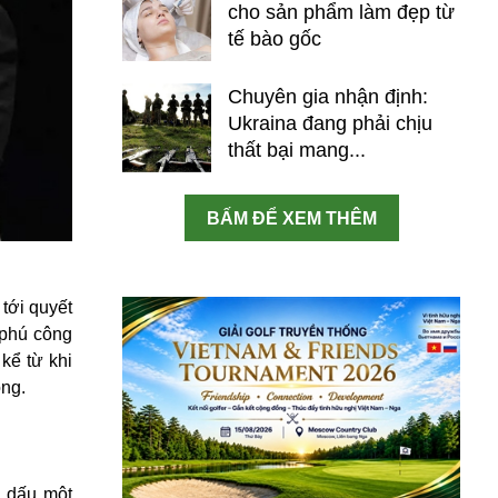
cho sản phẩm làm đẹp từ
tế bào gốc
Chuyên gia nhận định:
Ukraina đang phải chịu
thất bại mang...
BẤM ĐỂ XEM THÊM
tới quyết
 phú công
kể từ khi
ông.
h dấu một