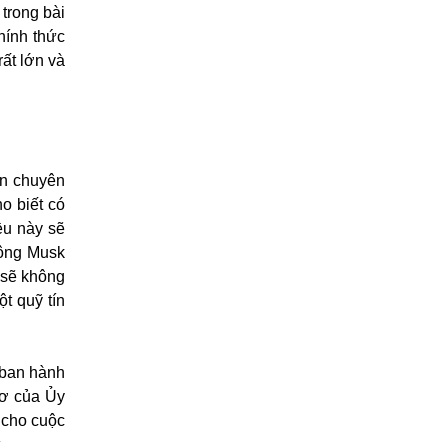
trong bài
hính thức
ất lớn và
an chuyên
o biết có
ều này sẽ
 ông Musk
 sẽ không
t quỹ tín
 ban hành
sơ của Ủy
 cho cuộc