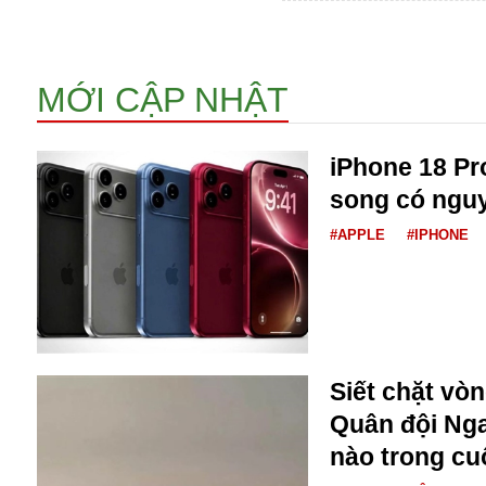
Dịch vụ
Diego Maradona
Di cư
Facebook
Dòng chảy phương Bắc 1
FED
MỚI CẬP NHẬT
Dải Gaza
Fansipan
F0
iPhone 18 Pr
FLC
F-16
song có nguy
#APPLE
#IPHONE
Siết chặt vò
Gương sáng
Golf
Quân đội Nga
Giáng sinh
nào trong cu
GDP