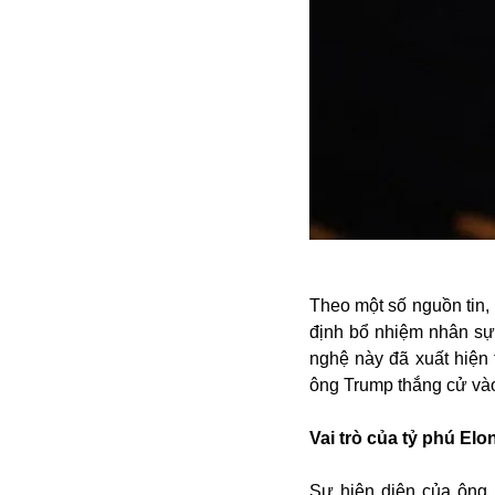
Alibaba
Angela Merkel
Aeroflot
ASEAN
Argentina
Ai
Azovstal
Theo một số nguồn tin, 
định bổ nhiệm nhân sự
nghệ này đã xuất hiện
ông Trump thắng cử vào 
Vai trò của tỷ phú El
Sự hiện diện của ông