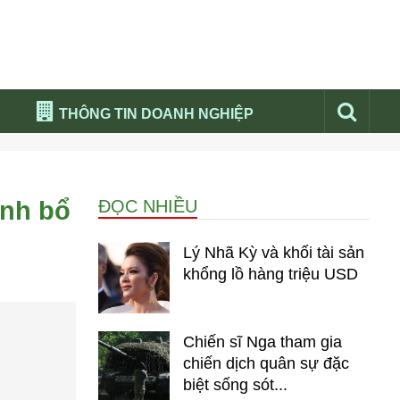
THÔNG TIN DOANH NGHIỆP
Đừng bỏ lỡ
Nổi bật báo nga
ịnh bổ
ĐỌC NHIỀU
Thư viện media
Phân tích thị trường Nga 2026
Lý Nhã Kỳ và khối tài sản
khổng lồ hàng triệu USD
Chiến sĩ Nga tham gia
chiến dịch quân sự đặc
biệt sống sót...