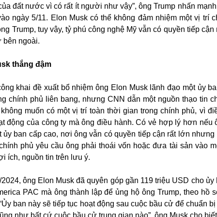
của đất nước vì có rất ít người như vậy”, ông Trump nhấn mạnh 
vào ngày 5/11. Elon Musk có thể không đảm nhiệm một vị trí c
ng Trump, tuy vậy, tỷ phú công nghệ Mỹ vẫn có quyền tiếp cận r
ừ bên ngoài.
usk thắng đậm
ông khai đề xuất bổ nhiệm ông Elon Musk lãnh đạo một ủy b
rong chính phủ liên bang, nhưng CNN dẫn một nguồn thạo tin ch
hông muốn có một vị trí toàn thời gian trong chính phủ, vì đi
t động của công ty mà ông điều hành. Có vẻ hợp lý hơn nếu
ủy ban cấp cao, nơi ông vẫn có quyền tiếp cận rất lớn nhưng
 chính phủ yêu cầu ông phải thoái vốn hoặc đưa tài sản vào mộ
i ích, nguồn tin trên lưu ý.
0/2024, ông Elon Musk đã quyên góp gần 119 triệu USD cho ủy
 America PAC mà ông thành lập để ủng hộ ông Trump, theo hồ 
“Ủy ban này sẽ tiếp tục hoạt động sau cuộc bầu cử để chuẩn bị
ũng như bất cứ cuộc bầu cử trung gian nào”, ông Musk cho biết