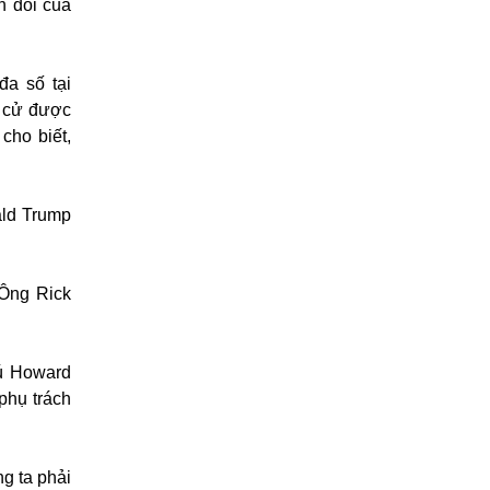
n đối của
đa số tại
ề cử được
cho biết,
ald Trump
"Ông Rick
hú Howard
phụ trách
g ta phải