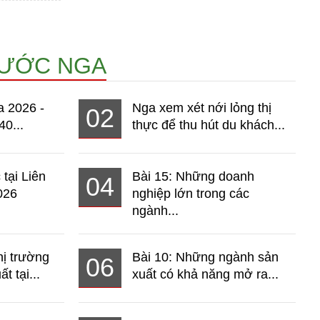
NƯỚC NGA
a 2026 -
Nga xem xét nới lỏng thị
02
40...
thực để thu hút du khách...
 tại Liên
Bài 15: Những doanh
04
026
nghiệp lớn trong các
ngành...
hị trường
Bài 10: Những ngành sản
06
t tại...
xuất có khả năng mở ra...