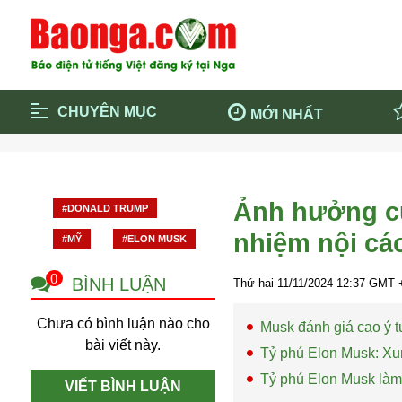
CHUYÊN MỤC
MỚI NHẤT
Trang chủ
Blockcha
Điểm tin chính
Dịch Covi
Ảnh hưởng củ
#DONALD TRUMP
Cộng đồng
Thông ti
nhiệm nội cá
#MỸ
#ELON MUSK
Cuộc sống quanh ta
Khám phá
Quảng cáo
Chính trị
0
BÌNH LUẬN
Thứ hai 11/11/2024
12:37
GMT +
Chưa có bình luận nào cho
Musk đánh giá cao ý 
bài viết này.
Tỷ phú Elon Musk: Xun
Tỷ phú Elon Musk làm
VIẾT BÌNH LUẬN