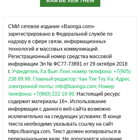
BẤM ĐỂ XEM THÊM
СМИ сетевое издание «Baonga.com»
зарегистрировано в Федеральной службе по
надзору в сфере связи, информационных
технологий и массовых коммуникаций.
Регистрационный номер средства массовой
информации Эл № ФС77-73891 от 29 октября 2018
г.
Учредитель Ха Вьет Лонг, номер телефона: +7(905)
238 89 99.
Главный редактор: Чан Тхи Тху Ха: Адрес
электронной почты: info@baonga.com; Номер
телефона: +7(960) 222 19 99.
Настоящий ресурс
содержит материалы 16+. Использование
информации с данного веб-сайта возможно
исключительно на следующих условиях: В конце
текста необходимо указывать ссылку на сайт
https://baonga.com. Текст должен копироваться в
первоначальном виде. Не допускается удаление