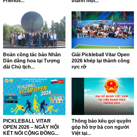
Friends...
thành một...
Đoàn công tác báo Nhân
Giải Pickleball Vitar Open
Dân dâng hoa tại Tượng
2026 khép lại thành công
đài Chủ tịch...
rực rỡ
PICKLEBALL VITAR
Thông báo kêu gọi quyên
OPEN 2026 – NGÀY HỘI
góp hỗ trợ bà con người
KẾT NỐI CỘNG ĐỒNG...
Việt tại...