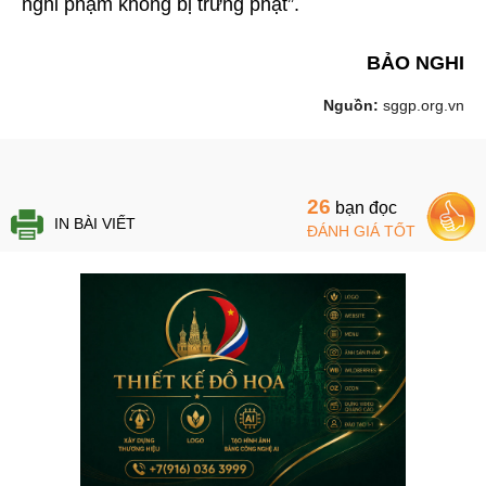
nghi phạm không bị trừng phạt”.
BẢO NGHI
Nguồn:
sggp.org.vn
26
bạn đọc
IN BÀI VIẾT
ĐÁNH GIÁ TỐT