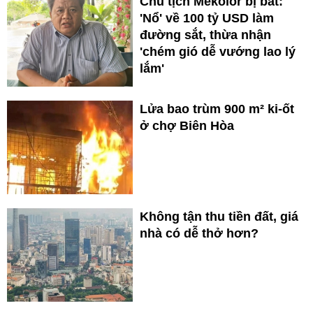
Chủ tịch Mekolor bị bắt:
'Nổ' về 100 tỷ USD làm
đường sắt, thừa nhận
'chém gió dễ vướng lao lý
lắm'
Lửa bao trùm 900 m² ki-ốt
ở chợ Biên Hòa
Không tận thu tiền đất, giá
nhà có dễ thở hơn?