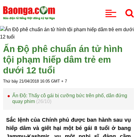
CHUYÊN MỤC
Ấn Độ phê chuẩn án tử hình
tội phạm hiếp dâm trẻ em
dưới 12 tuổi
Thứ bảy 21/04/2018
16:05
GMT + 7
Ấn Độ: Thấy cô gái bị cưỡng bức trên phố, dân đứng
quay phim
(26/10)
Sắc lệnh của Chính phủ được ban hành sau vụ
hiếp dâm và giết hại một bé gái 8 tuổi ở bang
Jammu-Kashmir, vụ một nghị sĩ đảng cầm