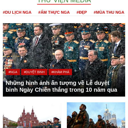
THƯ VIỆN MEDIA
#DU LỊCH NGA
#ẨM THỰC NGA
#ĐẸP
#MÙA THU NGA
#NGA
#DUYỆT BINH
#KHÁM PHÁ
Những hình ảnh ấn tượng về Lễ duyệt
binh Ngày Chiến thắng trong 10 năm qua