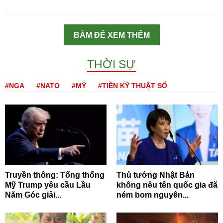
BẤM ĐỂ XEM THÊM
THỜI SỰ
#NGA
#NATO
#MỸ
#TIỀN KỸ THUẬT SỐ
Truyền thông: Tổng thống
Thủ tướng Nhật Bản
Mỹ Trump yêu cầu Lầu
không nêu tên quốc gia đã
Năm Góc giải...
ném bom nguyên...