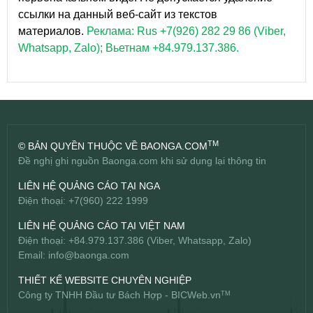
ссылки на данный веб-сайт из текстов
материалов.
Реклама: Rus +7(926) 282 29 86 (Viber,
Whatsapp, Zalo); Вьетнам +84.979.137.386.
TM
© BẢN QUYỀN THUỘC VỀ BAONGA.COM
Đề nghị ghi nguồn Baonga.com khi sử dụng lại thông tin
LIÊN HỆ QUẢNG CÁO TẠI NGA
Điện thoại: +7(960) 222 1999
LIÊN HỆ QUẢNG CÁO TẠI VIỆT NAM
Điện thoại: +84.979.137.386 (Viber, Whatsapp, Zalo)
Email:
info@baonga.com
THIẾT KẾ WEBSITE CHUYÊN NGHIỆP
Công ty TNHH Đầu tư Bách Hợp -
BICWeb.vn
TM