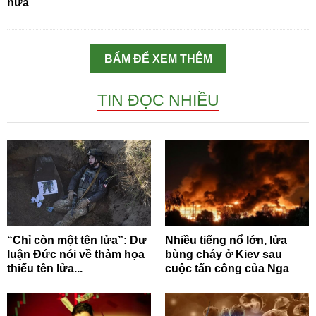
nữa
BẤM ĐỂ XEM THÊM
TIN ĐỌC NHIỀU
“Chỉ còn một tên lửa”: Dư
Nhiều tiếng nổ lớn, lửa
luận Đức nói về thảm họa
bùng cháy ở Kiev sau
thiếu tên lửa...
cuộc tấn công của Nga