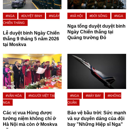
#NGA
#DUYỆT BINH
#NGÀY
#XÃ HỘI
#ĐỜI SỐNG
#NGA
CHIẾN THẮNG
Nga tổng duyệt duyệt binh
Ngày Chiến thắng tại
Lễ duyệt binh Ngày Chiến
Quảng trường Đỏ
thắng 9 tháng 5 năm 2026
tại Moskva
#VĂN HÓA
#NGƯỜI VIỆT TẠI
#NGA
#MÁY BAY
#KHÔNG
NGA
QUÂN
Các vị vua Hùng được
Bảo vệ bầu trời: Sức mạnh
tưởng niệm không chỉ ở
và sự duyên dáng của đội
Hà Nội mà còn ở Moskva
bay "Những Hiệp sĩ Nga"