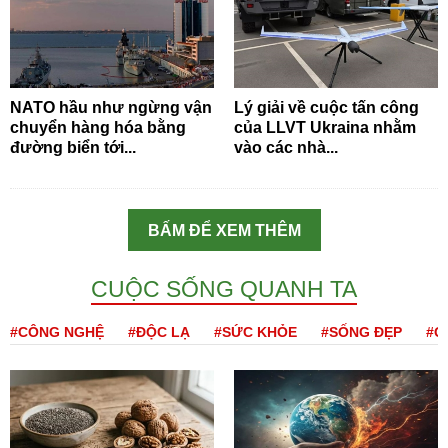
NATO hầu như ngừng vận
Lý giải về cuộc tấn công
chuyển hàng hóa bằng
của LLVT Ukraina nhằm
đường biển tới...
vào các nhà...
BẤM ĐỂ XEM THÊM
CUỘC SỐNG QUANH TA
#CÔNG NGHỆ
#ĐỘC LẠ
#SỨC KHỎE
#SỐNG ĐẸP
#Q