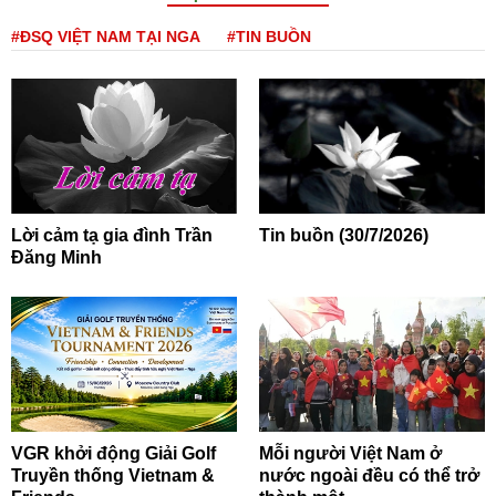
#ĐSQ VIỆT NAM TẠI NGA
#TIN BUỒN
Lời cảm tạ gia đình Trần
Tin buồn (30/7/2026)
Đăng Minh
VGR khởi động Giải Golf
Mỗi người Việt Nam ở
Truyền thống Vietnam &
nước ngoài đều có thể trở