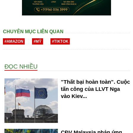
CHUYÊN MỤC LIÊN QUAN
#AMAZON
#MỸ
#TIKTOK
ĐỌC NHIỀU
"Thất bại hoàn toàn". Cuộc
tấn công của LLVT Nga
vào Kiev...
CĐV Malaysia phản ứng