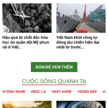
Hậu quả từ chất độc hóa
Việt Nam khởi công tự
học do quân đội Mỹ phun
đóng tàu chiến hiện đại
rải ở Việt...
nhất từ trước...
BẤM ĐỂ XEM THÊM
CUỘC SỐNG QUANH TA
#CÔNG NGHỆ
#ĐỘC LẠ
#SỨC KHỎE
#SỐNG ĐẸP
#Q