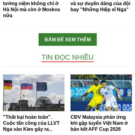
tưởng niệm không chỉ ở
và sự duyên dáng của đội
Hà Nội mà còn ở Moskva
bay "Những Hiệp sĩ Nga"
nữa
BẤM ĐỂ XEM THÊM
TIN ĐỌC NHIỀU
"Thất bại hoàn toàn".
CĐV Malaysia phản ứng
Cuộc tấn công của LLVT
khi gặp tuyển Việt Nam ở
Nga vào Kiev gây ra...
bán kết AFF Cup 2026