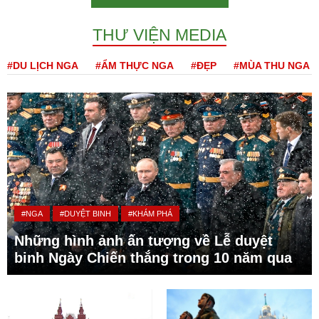
THƯ VIỆN MEDIA
#DU LỊCH NGA
#ẨM THỰC NGA
#ĐẸP
#MÙA THU NGA
#NGA
#DUYỆT BINH
#KHÁM PHÁ
Những hình ảnh ấn tượng về Lễ duyệt
binh Ngày Chiến thắng trong 10 năm qua