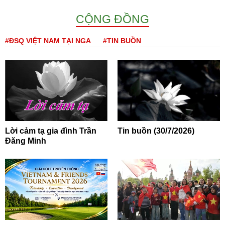
CỘNG ĐỒNG
#ĐSQ VIỆT NAM TẠI NGA
#TIN BUỒN
Lời cảm tạ gia đình Trần
Tin buồn (30/7/2026)
Đăng Minh