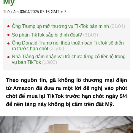
Mỹ
Thứ năm 03/04/2025
07:16
GMT + 7
Ông Trump úp mở thương vụ TikTok bán mình
(01/04)
Số phận TikTok sắp bị định đoạt?
(31/03)
Ông Donald Trump nói thỏa thuận bán TikTok sẽ diễn
ra trước hạn chót
(31/03)
Nhà Trắng đảm nhận vai trò chưa từng có tiền lệ trong
vụ bán TikTok
(18/03)
Theo nguồn tin, gã khổng lồ thương mại điện
tử Amazon đã đưa ra một lời đề nghị vào phút
chót để mua lại TikTok trước hạn chót ngày 5/4
để nền tảng này không bị cấm trên đất Mỹ.