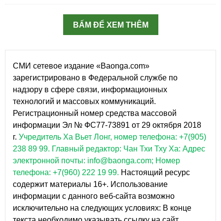
BẤM ĐỂ XEM THÊM
СМИ сетевое издание «Baonga.com»
зарегистрировано в Федеральной службе по
надзору в сфере связи, информационных
технологий и массовых коммуникаций.
Регистрационный номер средства массовой
информации Эл № ФС77-73891 от 29 октября 2018
г.
Учредитель Ха Вьет Лонг, номер телефона: +7(905)
238 89 99.
Главный редактор: Чан Тхи Тху Ха: Адрес
электронной почты: info@baonga.com; Номер
телефона: +7(960) 222 19 99.
Настоящий ресурс
содержит материалы 16+. Использование
информации с данного веб-сайта возможно
исключительно на следующих условиях: В конце
текста необходимо указывать ссылку на сайт