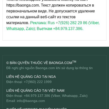
https://baonga.com. Текст должен копироваться в
первоначальном виде. Не допускается удаление
ссылки на данный веб-сайт из текстов
материалов.
Реклама: Rus +7(926) 282 29 86 (Viber,
Whatsapp, Zalo); Вьетнам +84.979.137.386.
TM
© BẢN QUYỀN THUỘC VỀ BAONGA.COM
Đề nghị ghi nguồn Baonga.com khi sử dụng lại thông tin
LIÊN HỆ QUẢNG CÁO TẠI NGA
Điện thoại: +7(960) 222 1999
LIÊN HỆ QUẢNG CÁO TẠI VIỆT NAM
Điện thoại: +84.979.137.386 (Viber, Whatsapp, Zalo)
Email:
info@baonga.com