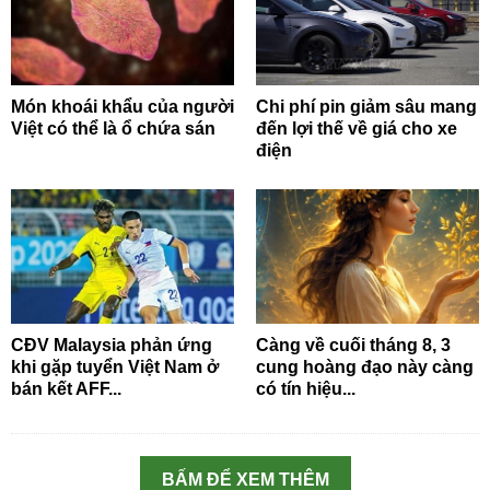
Món khoái khẩu của người
Chi phí pin giảm sâu mang
Việt có thể là ổ chứa sán
đến lợi thế về giá cho xe
điện
CĐV Malaysia phản ứng
Càng về cuối tháng 8, 3
khi gặp tuyển Việt Nam ở
cung hoàng đạo này càng
bán kết AFF...
có tín hiệu...
BẤM ĐỂ XEM THÊM