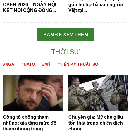
OPEN 2026 – NGÀY HỘI
góp hỗ trợ bà con người
KẾT NỐI CỘNG ĐỒNG...
Việt tại...
BẤM ĐỂ XEM THÊM
THỜI SỰ
#NGA
#NATO
#MỸ
#TIỀN KỸ THUẬT SỐ
Công tố chống tham
Chuyên gia: Mỹ che giấu
nhũng: gia tăng mức độ
tổn thất trong chiến dịch
tham nhũng trong...
chống...