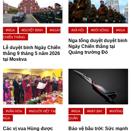
#NGA
#DUYỆT BINH
#NGÀY
#XÃ HỘI
#ĐỜI SỐNG
#NGA
CHIẾN THẮNG
Nga tổng duyệt duyệt binh
Ngày Chiến thắng tại
Lễ duyệt binh Ngày Chiến
Quảng trường Đỏ
thắng 9 tháng 5 năm 2026
tại Moskva
#VĂN HÓA
#NGƯỜI VIỆT TẠI
#NGA
#MÁY BAY
#KHÔNG
NGA
QUÂN
Các vị vua Hùng được
Bảo vệ bầu trời: Sức mạnh