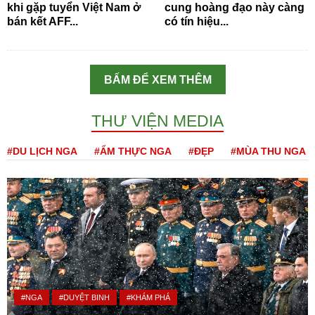
khi gặp tuyển Việt Nam ở
cung hoàng đạo này càng
bán kết AFF...
có tín hiệu...
BẤM ĐỂ XEM THÊM
THƯ VIỆN MEDIA
#DU LỊCH NGA
#ẨM THỰC NGA
#ĐẸP
#MÙA THU NGA
#NGA
#DUYỆT BINH
#KHÁM PHÁ