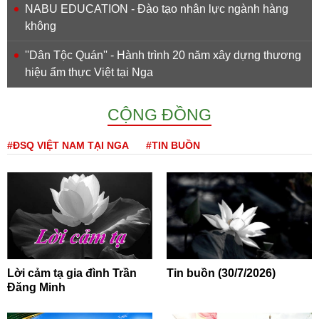
NABU EDUCATION - Đào tạo nhân lực ngành hàng
không
''Dân Tộc Quán'' - Hành trình 20 năm xây dựng thương
hiệu ẩm thực Việt tại Nga
CỘNG ĐỒNG
#ĐSQ VIỆT NAM TẠI NGA
#TIN BUỒN
Lời cảm tạ gia đình Trần
Tin buồn (30/7/2026)
Đăng Minh