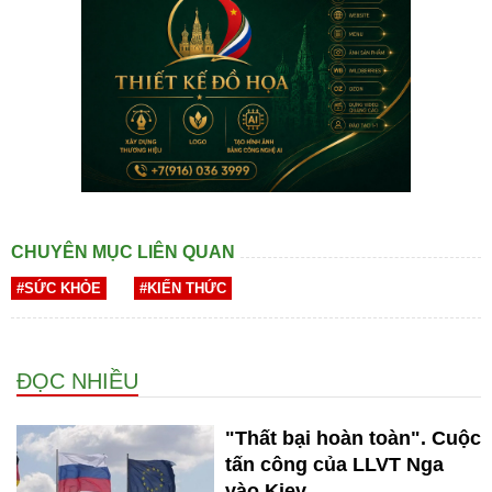
CHUYÊN MỤC LIÊN QUAN
#SỨC KHỎE
#KIẾN THỨC
ĐỌC NHIỀU
"Thất bại hoàn toàn". Cuộc
tấn công của LLVT Nga
vào Kiev...