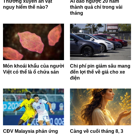
Thường xuyên ăn vặt
AI đảo ngược 20 năm
nguy hiểm thế nào?
thành quả chỉ trong vài
tháng
Món khoái khẩu của người
Chi phí pin giảm sâu mang
Việt có thể là ổ chứa sán
đến lợi thế về giá cho xe
điện
CĐV Malaysia phản ứng
Càng về cuối tháng 8, 3