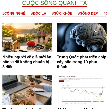
CUỘC SỐNG QUANH TA
#CÔNG NGHỆ
#ĐỘC LẠ
#SỨC KHỎE
#SỐNG ĐẸP
#Q
Nhiều người về già mới ân
Trung Quốc phát triển chip
hận vì đã không chuẩn bị
cấy não trong 10 phút,
3 điều...
thách...