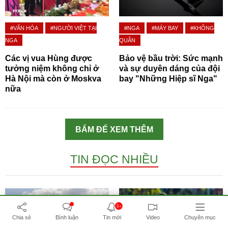
#VĂN HÓA
#NGƯỜI VIỆT TẠI
#NGA
#MÁY BAY
#KHÔNG
NGA
QUÂN
Các vị vua Hùng được
Bảo vệ bầu trời: Sức mạnh
tưởng niệm không chỉ ở
và sự duyên dáng của đội
Hà Nội mà còn ở Moskva
bay "Những Hiệp sĩ Nga"
nữa
BẤM ĐỂ XEM THÊM
TIN ĐỌC NHIỀU
5+
Chia sẻ
Bình luận
Tin mới
Video
Chuyên mục