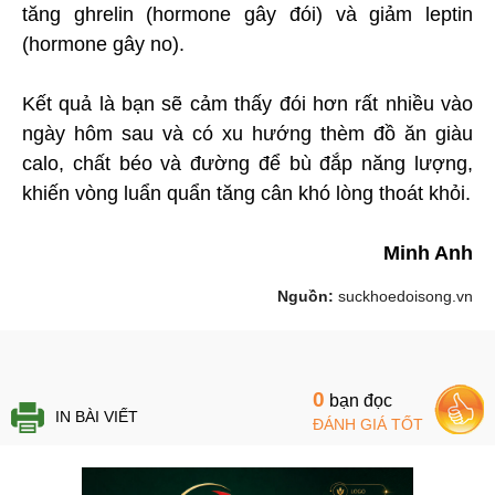
tăng ghrelin (hormone gây đói) và giảm leptin
(hormone gây no).
Kết quả là bạn sẽ cảm thấy đói hơn rất nhiều vào
ngày hôm sau và có xu hướng thèm đồ ăn giàu
calo, chất béo và đường để bù đắp năng lượng,
khiến vòng luẩn quẩn tăng cân khó lòng thoát khỏi.
Minh Anh
Nguồn:
suckhoedoisong.vn
0
bạn đọc
IN BÀI VIẾT
ĐÁNH GIÁ TỐT