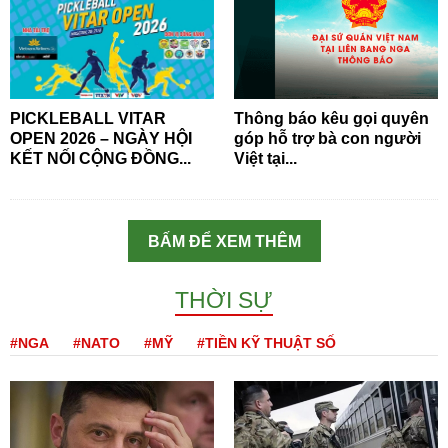
PICKLEBALL VITAR
Thông báo kêu gọi quyên
OPEN 2026 – NGÀY HỘI
góp hỗ trợ bà con người
KẾT NỐI CỘNG ĐỒNG...
Việt tại...
BẤM ĐỂ XEM THÊM
THỜI SỰ
#NGA
#NATO
#MỸ
#TIỀN KỸ THUẬT SỐ