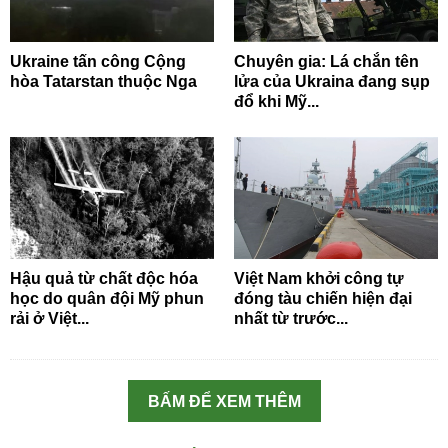
Ukraine tấn công Cộng
Chuyên gia: Lá chắn tên
hòa Tatarstan thuộc Nga
lửa của Ukraina đang sụp
đổ khi Mỹ...
Hậu quả từ chất độc hóa
Việt Nam khởi công tự
học do quân đội Mỹ phun
đóng tàu chiến hiện đại
rải ở Việt...
nhất từ trước...
BẤM ĐỂ XEM THÊM