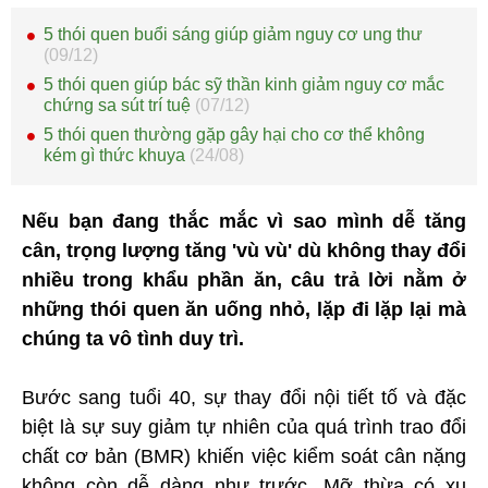
5 thói quen buổi sáng giúp giảm nguy cơ ung thư
(09/12)
5 thói quen giúp bác sỹ thần kinh giảm nguy cơ mắc
chứng sa sút trí tuệ
(07/12)
5 thói quen thường gặp gây hại cho cơ thể không
kém gì thức khuya
(24/08)
Nếu bạn đang thắc mắc vì sao mình dễ tăng
cân, trọng lượng tăng 'vù vù' dù không thay đổi
nhiều trong khẩu phần ăn, câu trả lời nằm ở
những thói quen ăn uống nhỏ, lặp đi lặp lại mà
chúng ta vô tình duy trì.
Bước sang tuổi 40, sự thay đổi nội tiết tố và đặc
biệt là sự suy giảm tự nhiên của quá trình trao đổi
chất cơ bản (BMR) khiến việc kiểm soát cân nặng
không còn dễ dàng như trước. Mỡ thừa có xu