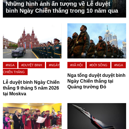
Những hình ảnh ấn tượng về Lễ duyệt
binh Ngày Chiến thắng trong 10 năm qua
#NGA
#DUYỆT BINH
#NGÀY
#XÃ HỘI
#ĐỜI SỐNG
#NGA
CHIẾN THẮNG
Nga tổng duyệt duyệt binh
Ngày Chiến thắng tại
Lễ duyệt binh Ngày Chiến
Quảng trường Đỏ
thắng 9 tháng 5 năm 2026
tại Moskva