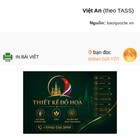
Việt An
(theo TASS)
Nguồn:
baoquocte.vn
0
bạn đọc
IN BÀI VIẾT
ĐÁNH GIÁ TỐT