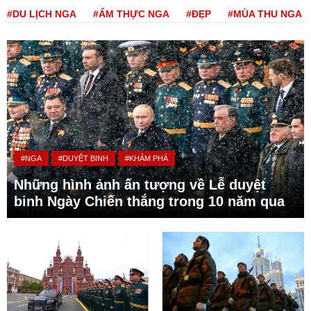
#DU LỊCH NGA
#ẨM THỰC NGA
#ĐẸP
#MÙA THU NGA
#NGA
#DUYỆT BINH
#KHÁM PHÁ
Những hình ảnh ấn tượng về Lễ duyệt
binh Ngày Chiến thắng trong 10 năm qua