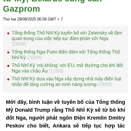
Gazprom
Thứ hai 29/09/2025
06:59
GMT + 7
Tổng thống Thổ Nhĩ Kỳ tuyên bố với Zelensky về tầm
quan trọng của việc tiếp tục đàm phán với Nga
(28/08)
Tổng thống Nga Putin điện đàm với Tổng thống Thổ
Nhĩ Kỳ
(20/08)
Thổ Nhĩ Kỳ 'nói không' với EU, mở đường cho khí đốt
Nga vào châu Âu
(12/08)
Thổ Nhĩ Kỳ dựa vào Nga xây dựng nhà máy điện hạt
nhân để tăng cường an ninh năng lượng
(29/06)
Mới đây, bình luận về tuyên bố của Tổng thống
Mỹ Donald Trump rằng Thổ Nhĩ Kỳ sẽ từ bỏ khí
đốt Nga, người phát ngôn Điện Kremlin Dmitry
Peskov cho biết, Ankara sẽ tiếp tục hợp tác