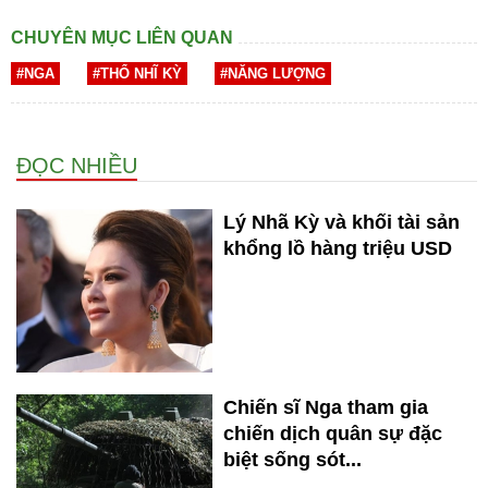
CHUYÊN MỤC LIÊN QUAN
#NGA
#THỔ NHĨ KỲ
#NĂNG LƯỢNG
ĐỌC NHIỀU
Lý Nhã Kỳ và khối tài sản
khổng lồ hàng triệu USD
Chiến sĩ Nga tham gia
chiến dịch quân sự đặc
biệt sống sót...