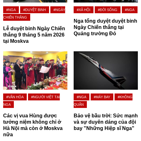
#NGA
#DUYỆT BINH
#NGÀY
#XÃ HỘI
#ĐỜI SỐNG
#NGA
CHIẾN THẮNG
Nga tổng duyệt duyệt binh
Ngày Chiến thắng tại
Lễ duyệt binh Ngày Chiến
Quảng trường Đỏ
thắng 9 tháng 5 năm 2026
tại Moskva
#VĂN HÓA
#NGƯỜI VIỆT TẠI
#NGA
#MÁY BAY
#KHÔNG
NGA
QUÂN
Các vị vua Hùng được
Bảo vệ bầu trời: Sức mạnh
tưởng niệm không chỉ ở
và sự duyên dáng của đội
Hà Nội mà còn ở Moskva
bay "Những Hiệp sĩ Nga"
nữa