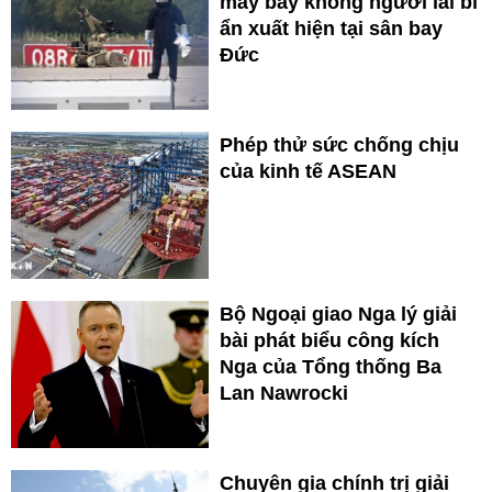
máy bay không người lái bí
ẩn xuất hiện tại sân bay
Đức
Phép thử sức chống chịu
của kinh tế ASEAN
Bộ Ngoại giao Nga lý giải
bài phát biểu công kích
Nga của Tổng thống Ba
Lan Nawrocki
Chuyên gia chính trị giải