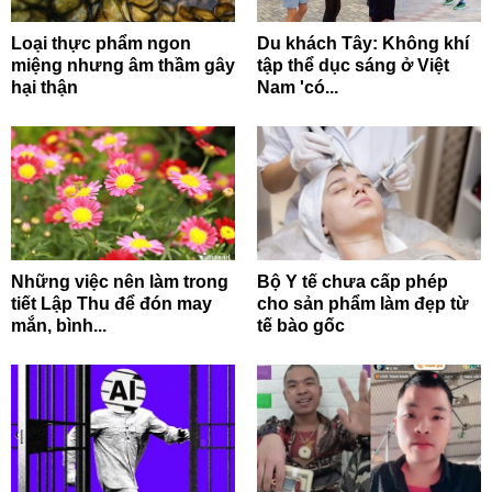
Loại thực phẩm ngon
Du khách Tây: Không khí
miệng nhưng âm thầm gây
tập thể dục sáng ở Việt
hại thận
Nam 'có...
Những việc nên làm trong
Bộ Y tế chưa cấp phép
tiết Lập Thu để đón may
cho sản phẩm làm đẹp từ
mắn, bình...
tế bào gốc