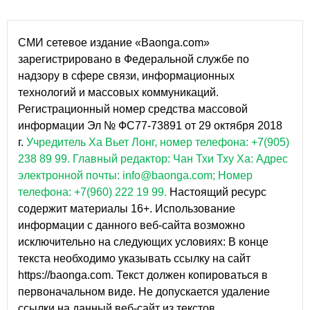
СМИ сетевое издание «Baonga.com»
зарегистрировано в Федеральной службе по
надзору в сфере связи, информационных
технологий и массовых коммуникаций.
Регистрационный номер средства массовой
информации Эл № ФС77-73891 от 29 октября 2018
г.
Учредитель Ха Вьет Лонг, номер телефона: +7(905)
238 89 99.
Главный редактор: Чан Тхи Тху Ха: Адрес
электронной почты: info@baonga.com; Номер
телефона: +7(960) 222 19 99.
Настоящий ресурс
содержит материалы 16+. Использование
информации с данного веб-сайта возможно
исключительно на следующих условиях: В конце
текста необходимо указывать ссылку на сайт
https://baonga.com. Текст должен копироваться в
первоначальном виде. Не допускается удаление
ссылки на данный веб-сайт из текстов