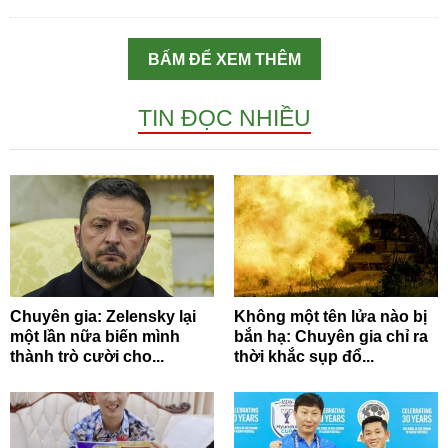
BẤM ĐỂ XEM THÊM
TIN ĐỌC NHIỀU
Chuyên gia: Zelensky lại
Không một tên lửa nào bị
một lần nữa biến mình
bắn hạ: Chuyên gia chỉ ra
thành trò cười cho...
thời khắc sụp đổ...