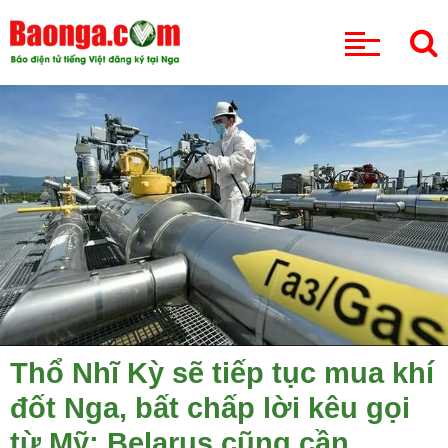
CHUYÊN MỤC
Thổ Nhĩ Kỳ sẽ tiếp tục mua khí
đốt Nga, bất chấp lời kêu gọi
từ Mỹ; Belarus cũng cần