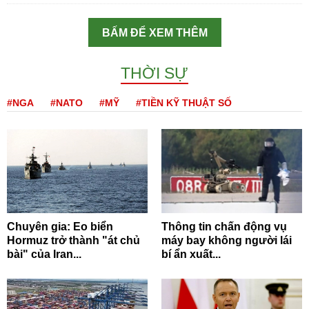
BẤM ĐỂ XEM THÊM
THỜI SỰ
#NGA
#NATO
#MỸ
#TIỀN KỸ THUẬT SỐ
Chuyên gia: Eo biển
Thông tin chấn động vụ
Hormuz trở thành "át chủ
máy bay không người lái
bài" của Iran...
bí ẩn xuất...