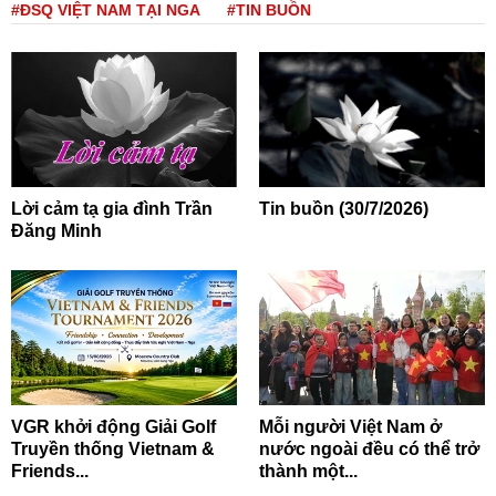
#ĐSQ VIỆT NAM TẠI NGA
#TIN BUỒN
Lời cảm tạ gia đình Trần
Tin buồn (30/7/2026)
Đăng Minh
VGR khởi động Giải Golf
Mỗi người Việt Nam ở
Truyền thống Vietnam &
nước ngoài đều có thể trở
Friends...
thành một...