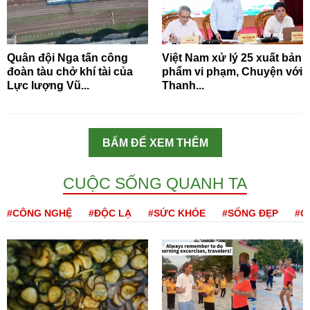
Quân đội Nga tấn công
Việt Nam xử lý 25 xuất bản
đoàn tàu chở khí tài của
phẩm vi phạm, Chuyện với
Lực lượng Vũ...
Thanh...
BẤM ĐỂ XEM THÊM
CUỘC SỐNG QUANH TA
#CÔNG NGHỆ
#ĐỘC LẠ
#SỨC KHỎE
#SỐNG ĐẸP
#Q