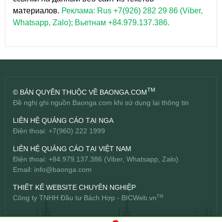
материалов.
Реклама: Rus +7(926) 282 29 86 (Viber,
Whatsapp, Zalo); Вьетнам +84.979.137.386.
TM
© BẢN QUYỀN THUỘC VỀ BAONGA.COM
Đề nghị ghi nguồn Baonga.com khi sử dụng lại thông tin
LIÊN HỆ QUẢNG CÁO TẠI NGA
Điện thoại: +7(960) 222 1999
LIÊN HỆ QUẢNG CÁO TẠI VIỆT NAM
Điện thoại: +84.979.137.386 (Viber, Whatsapp, Zalo)
Email:
info@baonga.com
THIẾT KẾ WEBSITE CHUYÊN NGHIỆP
Công ty TNHH Đầu tư Bách Hợp -
BICWeb.vn
TM