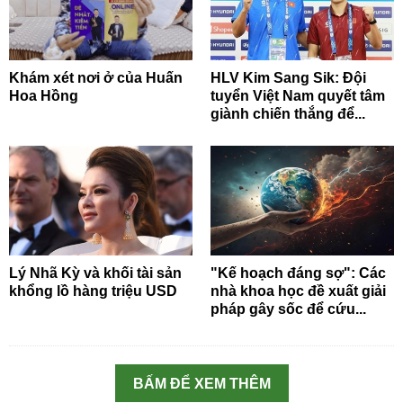
Khám xét nơi ở của Huấn
HLV Kim Sang Sik: Đội
Hoa Hồng
tuyển Việt Nam quyết tâm
giành chiến thắng để...
Lý Nhã Kỳ và khối tài sản
"Kế hoạch đáng sợ": Các
khổng lồ hàng triệu USD
nhà khoa học đề xuất giải
pháp gây sốc để cứu...
BẤM ĐỂ XEM THÊM